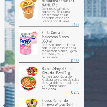
Rilakkuma en Vasito |
NAMU 17 g
Deliciosas galletitas
coreanas Rilakkuma
presentadas en un
adorable vasito con
licencia oficial San-X.
€ 1,00
Fanta Corea de
Melocotón Blanco
350ml.
Refresco coreano Fanta
con un delicioso sabor a
melocotón blanco, ligero,
afrutado y muy
refrescante.
€ 2,55
Ramen Shoyu | Estilo
Kitakata | Bowl 71 g
Ramen japonés estilo
Kitakata con caldo de salsa
de soja, fideos ondulados
y auténtico sabor
tradicional.
€ 2,75
Fideos Ramen de
Ternera Wagyu Golden