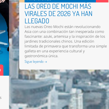
LAS OREO DE MOCHI MÁS
VIRALES DE 2026 YA HAN
LLEGADO
Las nuevas
Oreo Mochi
están revolucionando
Asia con una combinación tan inesperada como
fascinante: azuki, artemisa y la inspiración de los
jardines tradicionales chinos. Una edición
limitada de primavera que transforma una simple
galleta en una experiencia cultural y
gastronómica única.
Sigue leyendo →
0
s