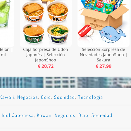
elón |
Caja Sorpresa de Udon
Selección Sorpresa de
 ml
Japonés | Selección
Novedades JaponShop |
JaponShop
Sakura
€ 20,72
€ 27,99
Kawaii
,
Negocios
,
Ocio
,
Sociedad
,
Tecnologia
,
Idol Japonesa
,
Kawaii
,
Negocios
,
Ocio
,
Sociedad
,