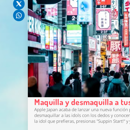
Maquilla y desmaquilla a tu
Apple Japan acaba de lanzar una nueva función pa
desmaquillar a las idols con los dedos y conocer 
la idol que prefieras, presionas "Suppin Start!" 