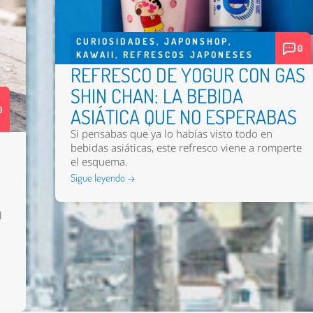
CURIOSIDADES
,
JAPONSHOP
,
0
KAWAII
,
REFRESCOS JAPONESES
REFRESCO DE YOGUR CON GAS
SHIN CHAN: LA BEBIDA
0
ASIÁTICA QUE NO ESPERABAS
Si pensabas que ya lo habías visto todo en
bebidas asiáticas, este refresco viene a romperte
el esquema.
Sigue leyendo →
l