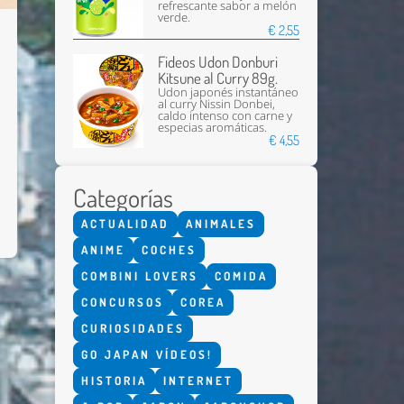
refrescante sabor a melón
verde.
€ 2,55
Fideos Udon Donburi
Kitsune al Curry 89g.
Udon japonés instantáneo
al curry Nissin Donbei,
caldo intenso con carne y
especias aromáticas.
€ 4,55
Categorías
ACTUALIDAD
ANIMALES
ANIME
COCHES
COMBINI LOVERS
COMIDA
CONCURSOS
COREA
CURIOSIDADES
GO JAPAN VÍDEOS!
HISTORIA
INTERNET