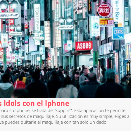
s Idols con el Iphone
ra su Iphone, se trata de “Suppin!”. Esta aplicación te permite
sus secretos de maquillaje. Su utilización es muy simple, eliges a
y ya puedes quitarle el maquillaje con tan solo un dedo.