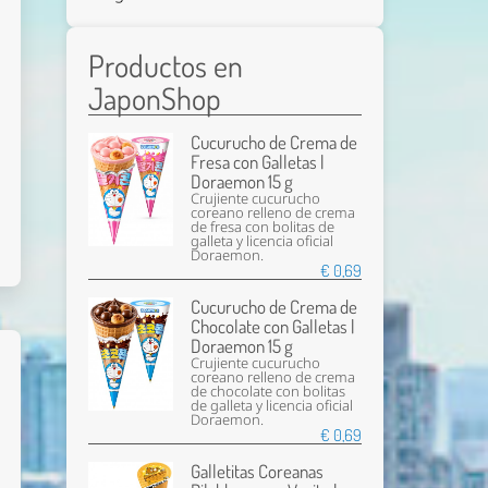
Productos en
JaponShop
Cucurucho de Crema de
Fresa con Galletas |
Doraemon 15 g
Crujiente cucurucho
coreano relleno de crema
de fresa con bolitas de
galleta y licencia oficial
Doraemon.
€ 0,69
Cucurucho de Crema de
Chocolate con Galletas |
Doraemon 15 g
Crujiente cucurucho
coreano relleno de crema
de chocolate con bolitas
de galleta y licencia oficial
Doraemon.
€ 0,69
Galletitas Coreanas