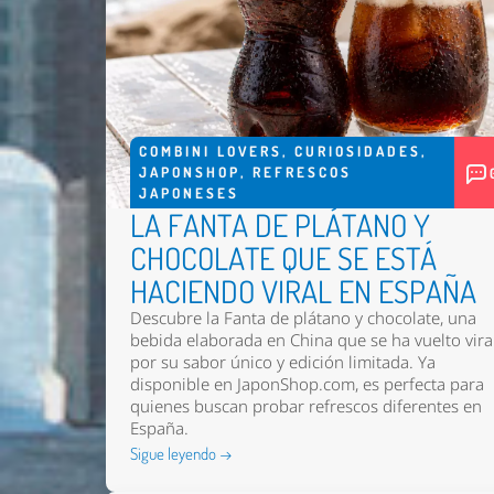
COMBINI LOVERS
,
CURIOSIDADES
,
JAPONSHOP
,
REFRESCOS
JAPONESES
LA FANTA DE PLÁTANO Y
CHOCOLATE QUE SE ESTÁ
HACIENDO VIRAL EN ESPAÑA
Descubre la Fanta de plátano y chocolate, una
bebida elaborada en China que se ha vuelto vira
por su sabor único y edición limitada. Ya
disponible en JaponShop.com, es perfecta para
quienes buscan probar refrescos diferentes en
España.
Sigue leyendo →