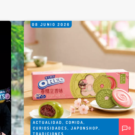
08
JUNIO
2026
*
rio *
ACTUALIDAD
,
COMIDA
,
CURIOSIDADES
,
JAPONSHOP
,
0
TRADICIONES