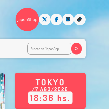
JaponShop
TOKYO
/
7
AGO
/
2026
18
:
36
hs.