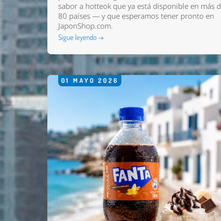
sabor a hotteok que ya está disponible en más 
80 países — y que esperamos tener pronto en
JaponShop.com
.
Sigue leyendo →
01
MAYO
2026