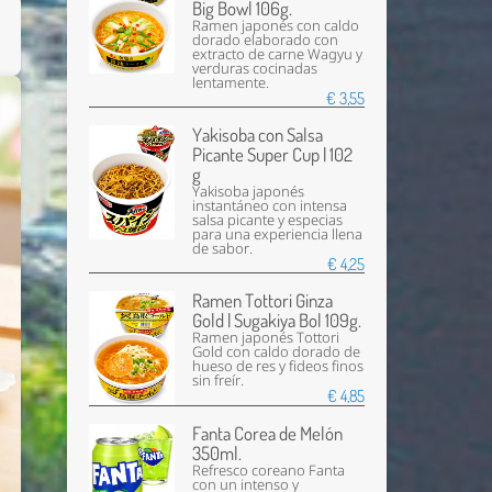
Big Bowl 106g.
Ramen japonés con caldo
dorado elaborado con
extracto de carne Wagyu y
verduras cocinadas
lentamente.
€ 3,55
Yakisoba con Salsa
Picante Super Cup | 102
g
Yakisoba japonés
instantáneo con intensa
salsa picante y especias
para una experiencia llena
de sabor.
€ 4,25
Ramen Tottori Ginza
Gold | Sugakiya Bol 109g.
Ramen japonés Tottori
Gold con caldo dorado de
hueso de res y fideos finos
sin freír.
€ 4,85
Enviar
Fanta Corea de Melón
350ml.
Refresco coreano Fanta
con un intenso y