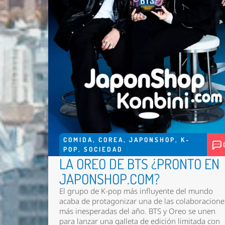
COMIDA
,
COREA
,
JAPONSHOP
,
K-
POP
,
SOCIEDAD
LA OREO DE BTS ¿PRONTO EN
JAPONSHOP.COM?
El grupo de K-pop más influyente del mundo
acaba de protagonizar una de las colaboracione
más inesperadas del año. BTS y Oreo se unen
para lanzar una galleta de edición limitada con