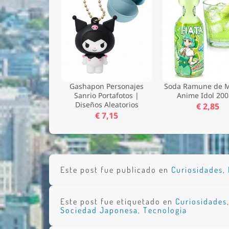
Gashapon Personajes
Soda Ramune de M
Sanrio Portafotos |
Anime Idol 200
Diseños Aleatorios
€ 2,85
€ 7,15
Este post fue publicado en
Curiosidades
,
Este post fue etiquetado en
Curiosidades
Sociedad Japonesa
,
Tecnologia