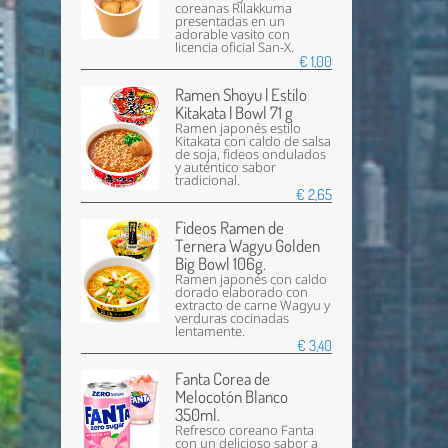
coreanas Rilakkuma
presentadas en un
adorable vasito con
licencia oficial San-X.
€ 1,00
Ramen Shoyu | Estilo
Kitakata | Bowl 71 g
Ramen japonés estilo
Kitakata con caldo de salsa
de soja, fideos ondulados
y auténtico sabor
tradicional.
€ 2,65
Fideos Ramen de
Ternera Wagyu Golden
Big Bowl 106g.
Ramen japonés con caldo
dorado elaborado con
extracto de carne Wagyu y
verduras cocinadas
lentamente.
€ 3,40
Fanta Corea de
Melocotón Blanco
350ml.
Refresco coreano Fanta
con un delicioso sabor a