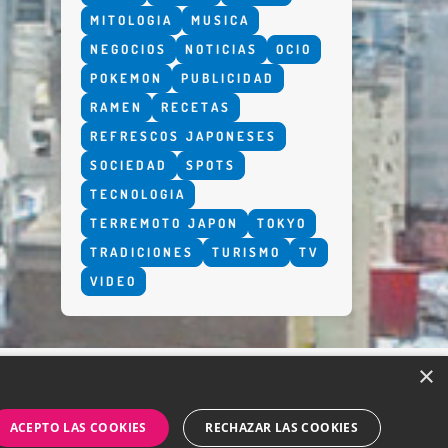
MITOLOGIA
MUSICA
NEGOCIOS
NOTICIAS
OCIO
POKEMON
PUBLICIDAD
RAMEN
RECETAS
REFRESCOS JAPONESES
SOCIEDAD
SPOTS
TECNOLOGIA
TERREMOTO JAPON
TOKYO
TRADICIONES
TURISMO
TV
VIDEO
×
ACEPTO LAS COOKIES
RECHAZAR LAS COOKIES