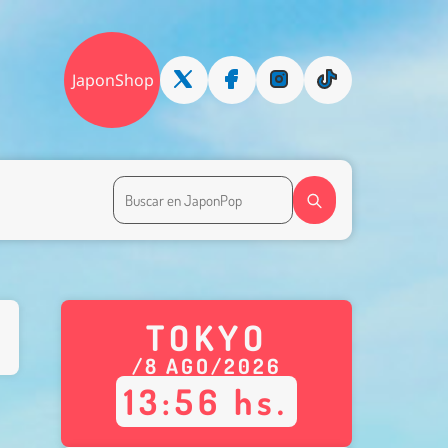
JaponShop
TOKYO
/
8
AGO
/
2026
13
:
56
hs.