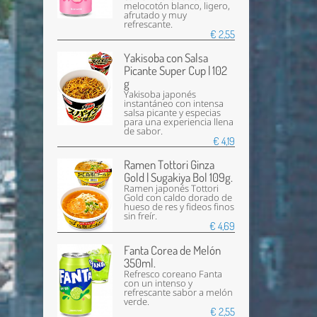
melocotón blanco, ligero,
afrutado y muy
refrescante.
€ 2,55
Yakisoba con Salsa
Picante Super Cup | 102
g
Yakisoba japonés
instantáneo con intensa
salsa picante y especias
para una experiencia llena
de sabor.
€ 4,19
Ramen Tottori Ginza
Gold | Sugakiya Bol 109g.
Ramen japonés Tottori
Gold con caldo dorado de
hueso de res y fideos finos
sin freír.
€ 4,69
Fanta Corea de Melón
350ml.
Refresco coreano Fanta
con un intenso y
refrescante sabor a melón
verde.
€ 2,55