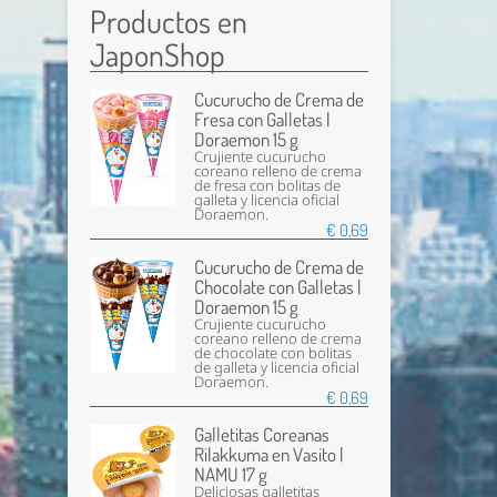
Productos en
JaponShop
Cucurucho de Crema de
Fresa con Galletas |
Doraemon 15 g
Crujiente cucurucho
coreano relleno de crema
de fresa con bolitas de
galleta y licencia oficial
Doraemon.
€ 0,69
Cucurucho de Crema de
Chocolate con Galletas |
Doraemon 15 g
Crujiente cucurucho
coreano relleno de crema
de chocolate con bolitas
de galleta y licencia oficial
Doraemon.
€ 0,69
Galletitas Coreanas
Rilakkuma en Vasito |
NAMU 17 g
Deliciosas galletitas