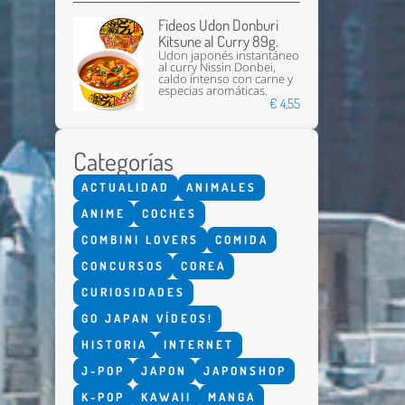
Fideos Udon Donburi
Kitsune al Curry 89g.
Udon japonés instantáneo
al curry Nissin Donbei,
caldo intenso con carne y
especias aromáticas.
€ 4,55
Categorías
ACTUALIDAD
ANIMALES
ANIME
COCHES
COMBINI LOVERS
COMIDA
CONCURSOS
COREA
CURIOSIDADES
GO JAPAN VÍDEOS!
HISTORIA
INTERNET
J-POP
JAPON
JAPONSHOP
K-POP
KAWAII
MANGA