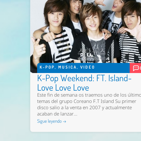
K-POP
,
MUSICA
,
VIDEO
K-Pop Weekend: FT. Island-
Love Love Love
Este fin de semana os traemos uno de los últim
temas del grupo Coreano F.T Island Su primer
disco salio a la venta en 2007 y actualmente
acaban de lanzar...
Sigue leyendo →