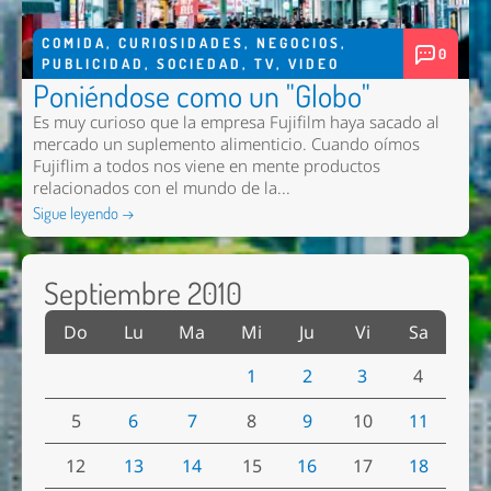
COMIDA
,
CURIOSIDADES
,
NEGOCIOS
,
0
PUBLICIDAD
,
SOCIEDAD
,
TV
,
VIDEO
Poniéndose como un "Globo"
Es muy curioso que la empresa Fujifilm haya sacado al
mercado un suplemento alimenticio. Cuando oímos
Fujiflim a todos nos viene en mente productos
relacionados con el mundo de la...
Sigue leyendo →
Septiembre 2010
Do
Lu
Ma
Mi
Ju
Vi
Sa
1
2
3
4
5
6
7
8
9
10
11
12
13
14
15
16
17
18