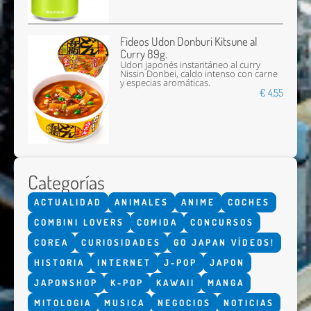
Fideos Udon Donburi Kitsune al
Curry 89g.
Udon japonés instantáneo al curry
Nissin Donbei, caldo intenso con carne
y especias aromáticas.
€ 4,55
Categorías
ACTUALIDAD
ANIMALES
ANIME
COCHES
COMBINI LOVERS
COMIDA
CONCURSOS
COREA
CURIOSIDADES
GO JAPAN VÍDEOS!
HISTORIA
INTERNET
J-POP
JAPON
JAPONSHOP
K-POP
KAWAII
MANGA
MITOLOGIA
MUSICA
NEGOCIOS
NOTICIAS