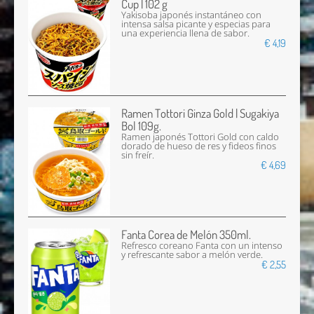
Cup | 102 g
Yakisoba japonés instantáneo con
intensa salsa picante y especias para
una experiencia llena de sabor.
€ 4,19
Ramen Tottori Ginza Gold | Sugakiya
Bol 109g.
Ramen japonés Tottori Gold con caldo
dorado de hueso de res y fideos finos
sin freír.
€ 4,69
Fanta Corea de Melón 350ml.
Refresco coreano Fanta con un intenso
y refrescante sabor a melón verde.
€ 2,55