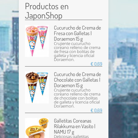
Productos en
JaponShop
Cucurucho de Crema de
Fresa con Galletas |
Doraemon 15 g
Crujiente cucurucho
coreano relleno de crema
de fresa con bolitas de
galleta y licencia oficial
Doraemon.
€ 0,69
Cucurucho de Crema de
Chocolate con Galletas |
Doraemon 15 g
Crujiente cucurucho
coreano relleno de crema
de chocolate con bolitas
de galleta y licencia oficial
Doraemon.
€ 0,69
Galletitas Coreanas
Rilakkuma en Vasito |
NAMU 17 g
Deliciosas galletitas