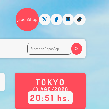
JaponShop
TOKYO
/
8
AGO
/
2026
20
:
51
hs.