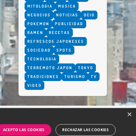
MITOLOGIA
MUSICA
NEGOCIOS
NOTICIAS
OCIO
POKEMON
PUBLICIDAD
RAMEN
RECETAS
REFRESCOS JAPONESES
SOCIEDAD
SPOTS
TECNOLOGIA
TERREMOTO JAPON
TOKYO
TRADICIONES
TURISMO
TV
VIDEO
×
ACEPTO LAS COOKIES
RECHAZAR LAS COOKIES