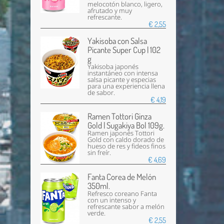
melocotón blanco, ligero,
afrutado y muy
refrescante.
€ 2,55
Yakisoba con Salsa
Picante Super Cup | 102
g
Yakisoba japonés
instantáneo con intensa
salsa picante y especias
para una experiencia llena
de sabor.
€ 4,19
Ramen Tottori Ginza
Gold | Sugakiya Bol 109g.
Ramen japonés Tottori
Gold con caldo dorado de
hueso de res y fideos finos
sin freír.
€ 4,69
Fanta Corea de Melón
350ml.
Refresco coreano Fanta
con un intenso y
refrescante sabor a melón
verde.
€ 2,55