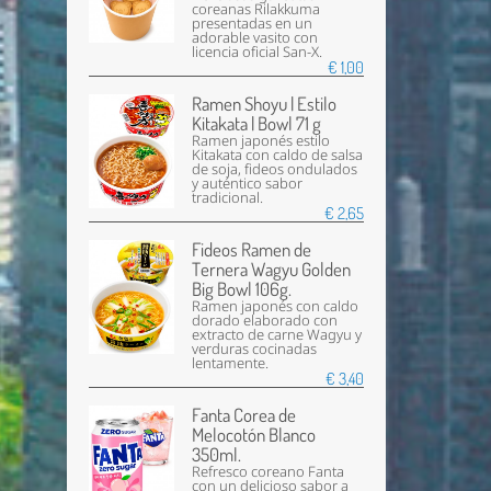
coreanas Rilakkuma
presentadas en un
adorable vasito con
licencia oficial San-X.
€ 1,00
Ramen Shoyu | Estilo
Kitakata | Bowl 71 g
Ramen japonés estilo
Kitakata con caldo de salsa
de soja, fideos ondulados
y auténtico sabor
tradicional.
€ 2,65
Fideos Ramen de
Ternera Wagyu Golden
Big Bowl 106g.
Ramen japonés con caldo
dorado elaborado con
extracto de carne Wagyu y
verduras cocinadas
lentamente.
€ 3,40
Fanta Corea de
Melocotón Blanco
350ml.
Refresco coreano Fanta
con un delicioso sabor a