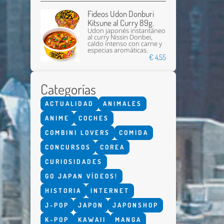
Fideos Udon Donburi
Kitsune al Curry 89g.
Udon japonés instantáneo
al curry Nissin Donbei,
caldo intenso con carne y
especias aromáticas.
€ 4,55
Categorías
ACTUALIDAD
ANIMALES
ANIME
COCHES
COMBINI LOVERS
COMIDA
CONCURSOS
COREA
CURIOSIDADES
GO JAPAN VÍDEOS!
HISTORIA
INTERNET
J-POP
JAPON
JAPONSHOP
K-POP
KAWAII
MANGA