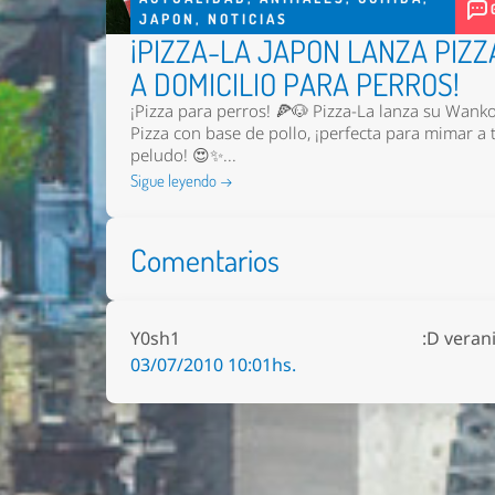
JAPON
,
NOTICIAS
¡PIZZA-LA JAPON LANZA PIZZ
A DOMICILIO PARA PERROS!
¡Pizza para perros! 🍕🐶 Pizza-La lanza su Wank
Pizza con base de pollo, ¡perfecta para mimar a 
peludo! 😍✨...
Sigue leyendo →
Comentarios
Y0sh1
:D veran
03/07/2010 10:01hs.