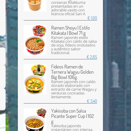
coreanas Rilakkuma
presentadas en un
adorable vasito con
licencia oficial San-X.
€ 1,00
Ramen Shoyu | Estilo
Kitakata | Bowl 71 g
Ramen japonés estilo
Kitakata con caldo de salsa
de soja, fideos ondulados
y auténtico sabor
tradicional.
€ 2,65
Fideos Ramen de
Ternera Wagyu Golden
Big Bowl 106g.
Ramen japonés con caldo
dorado elaborado con
extracto de carne Wagyu y
verduras cocinadas
lentamente.
€ 3,40
Yakisoba con Salsa
Picante Super Cup | 102
g
Yakisoba japonés
instantáneo con intensa