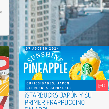
s
le
07
AGOSTO
2024
CURIOSIDADES
,
JAPON
,
0
REFRESCOS JAPONESES
¡STARBUCKS JAPÓN Y SU
PRIMER FRAPPUCCINO