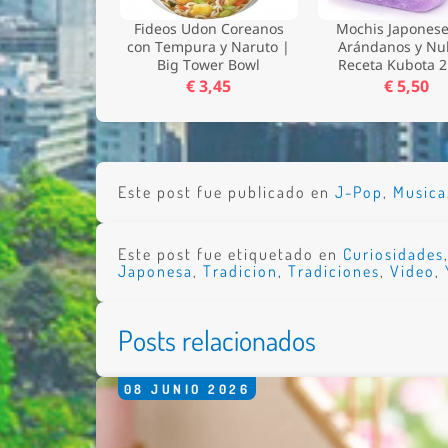
Fideos Udon Coreanos
Mochis Japonese
con Tempura y Naruto |
Arándanos y Nu
Big Tower Bowl
Receta Kubota 2
€ 3,45
€ 5,50
Nombre 
Este post fue publicado en
J-Pop
,
Musica
Email *
Este post fue etiquetado en
Curiosidades
Comenta
Japonesa
,
Tradicion
,
Tradiciones
,
Video
,
Posts relacionados
08
JUNIO
2026