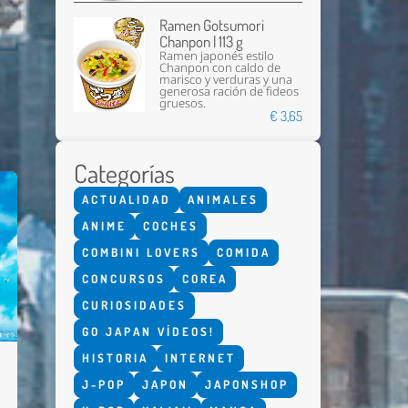
Ramen Gotsumori
Chanpon | 113 g
Ramen japonés estilo
Chanpon con caldo de
marisco y verduras y una
generosa ración de fideos
gruesos.
€ 3,65
Categorías
ACTUALIDAD
ANIMALES
ANIME
COCHES
COMBINI LOVERS
COMIDA
CONCURSOS
COREA
CURIOSIDADES
GO JAPAN VÍDEOS!
HISTORIA
INTERNET
J-POP
JAPON
JAPONSHOP