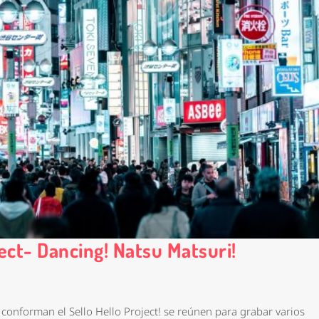
ct- Dancing! Natsu Matsuri!
conforman el Sello Hello Project! se reúnen para grabar varios