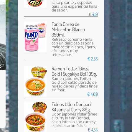
salsa picante y especias
para una experiencia llena
de sabor.
Enviar
€ 4,19
Fanta Corea de
Melocotón Blanco
350ml.
Refresco coreano Fanta
con un delicioso sabor a
melocotón blanco, ligero,
afrutado y muy
refrescante.
€ 2,55
Ramen Tottori Ginza
Gold | Sugakiya Bol 109g.
Ramen japonés Tottori
Gold con caldo dorado de
hueso de res y fideos finos
sin freír.
€ 4,69
Fideos Udon Donburi
Kitsune al Curry 89g.
Udon japonés instantáneo
al curry Nissin Donbei,
caldo intenso con carne y
especias aromáticas.
€ 4,55