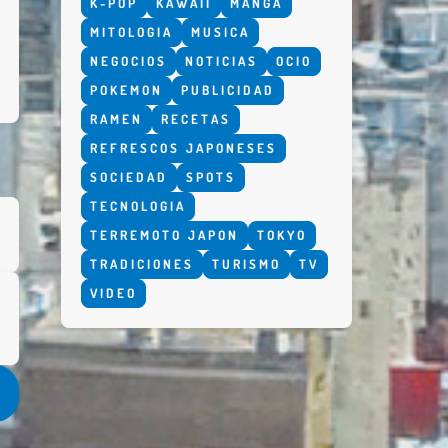
K-POP
KAWAII
MANGA
MITOLOGIA
MUSICA
NEGOCIOS
NOTICIAS
OCIO
POKEMON
PUBLICIDAD
RAMEN
RECETAS
REFRESCOS JAPONESES
SOCIEDAD
SPOTS
TECNOLOGIA
TERREMOTO JAPON
TOKYO
TRADICIONES
TURISMO
TV
VIDEO
o