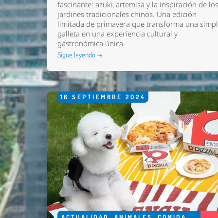
fascinante: azuki, artemisa y la inspiración de lo
jardines tradicionales chinos. Una edición
limitada de primavera que transforma una simp
galleta en una experiencia cultural y
gastronómica única.
Sigue leyendo →
16
SEPTIEMBRE
2024
ACTUALIDAD
,
ANIMALES
,
COMIDA
,