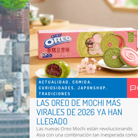
ACTUALIDAD
,
COMIDA
,
CURIOSIDADES
,
JAPONSHOP
,
TRADICIONES
LAS OREO DE MOCHI MÁS
VIRALES DE 2026 YA HAN
LLEGADO
Las nuevas
Oreo Mochi
están revolucionando
Asia con una combinación tan inesperada como