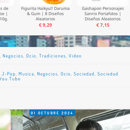
s de
Figurita Haikyu!! Daruma
Gashapon Personajes
be |
& Gum | 8 Diseños
Sanrio Portafotos |
10g.
Aleatorios
Diseños Aleatorios
€ 9,29
€ 7,15
*
,
Negocios
,
Ocio
,
Tradiciones
,
Video
,
J-Pop
,
Musica
,
Negocios
,
Ocio
,
Sociedad
,
Sociedad
rio *
You Tube
01
OCTUBRE
2024