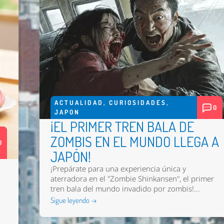
ACTUALIDAD
,
CURIOSIDADES
,
0
JAPON
¡EL PRIMER TREN BALA DE
ZOMBIS EN EL MUNDO LLEGA A
0
JAPÓN!
¡Prepárate para una experiencia única y
aterradora en el "Zombie Shinkansen", el primer
tren bala del mundo invadido por zombis!...
Sigue leyendo →