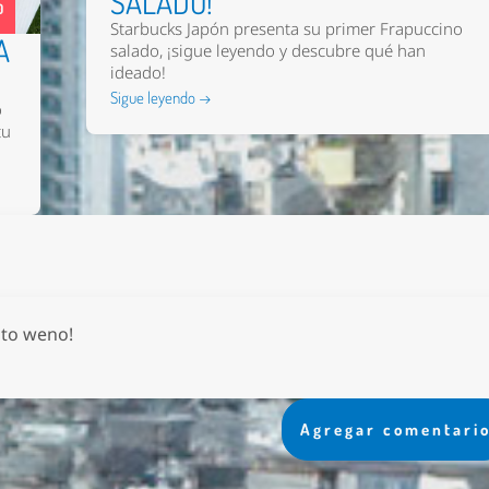
SALADO!
0
Starbucks Japón presenta su primer Frapuccino
A
salado, ¡sigue leyendo y descubre qué han
ideado!
Sigue leyendo →
o
tu
ito weno!
Agregar comentari