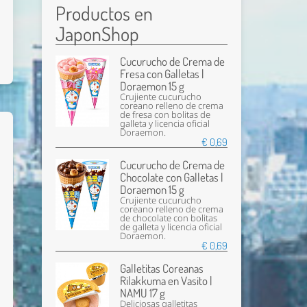
Productos en
JaponShop
Cucurucho de Crema de
Fresa con Galletas |
Doraemon 15 g
Crujiente cucurucho
coreano relleno de crema
de fresa con bolitas de
galleta y licencia oficial
Doraemon.
€ 0,69
Cucurucho de Crema de
Chocolate con Galletas |
Doraemon 15 g
Crujiente cucurucho
coreano relleno de crema
de chocolate con bolitas
de galleta y licencia oficial
Doraemon.
€ 0,69
Galletitas Coreanas
Rilakkuma en Vasito |
NAMU 17 g
Deliciosas galletitas