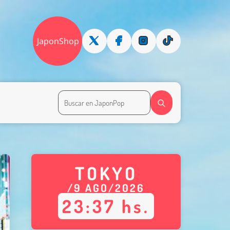
JaponShop
TOKYO
/
9
AGO
/
2026
23
:
37
hs.