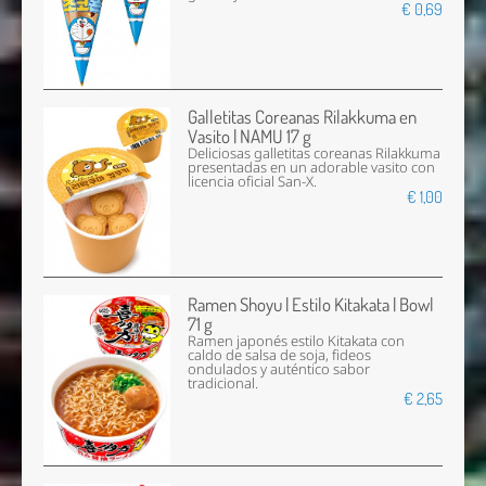
€ 0,69
Galletitas Coreanas Rilakkuma en
Vasito | NAMU 17 g
Deliciosas galletitas coreanas Rilakkuma
presentadas en un adorable vasito con
licencia oficial San-X.
€ 1,00
Ramen Shoyu | Estilo Kitakata | Bowl
71 g
Ramen japonés estilo Kitakata con
caldo de salsa de soja, fideos
ondulados y auténtico sabor
tradicional.
€ 2,65