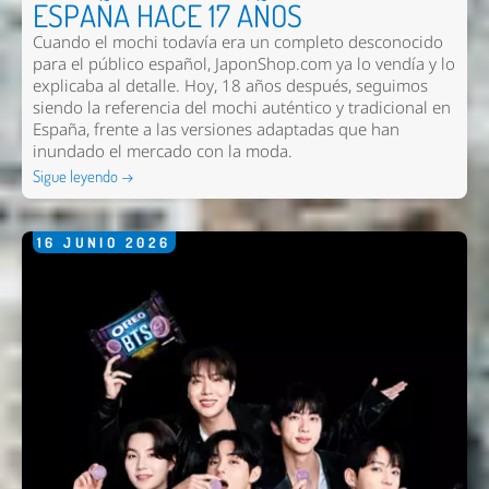
ESPAÑA HACE 17 AÑOS
Cuando el mochi todavía era un completo desconocido
para el público español, JaponShop.com ya lo vendía y lo
explicaba al detalle. Hoy, 18 años después, seguimos
siendo la referencia del mochi auténtico y tradicional en
España, frente a las versiones adaptadas que han
inundado el mercado con la moda.
Enviar
Sigue leyendo →
16
JUNIO
2026