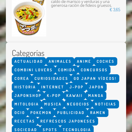
caldo de marisco y verduras y una
generosa ración de fideos gruesos.
€ 3,65
Categorías
ACTUALIDAD
ANIMALES
ANIME
COCHES
COMBINI LOVERS
COMIDA
CONCURSOS
COREA
CURIOSIDADES
GO JAPAN VÍDEOS!
HISTORIA
INTERNET
J-POP
JAPON
JAPONSHOP
K-POP
KAWAII
MANGA
MITOLOGIA
MUSICA
NEGOCIOS
NOTICIAS
OCIO
POKEMON
PUBLICIDAD
RAMEN
RECETAS
REFRESCOS JAPONESES
SOCIEDAD
SPOTS
TECNOLOGIA