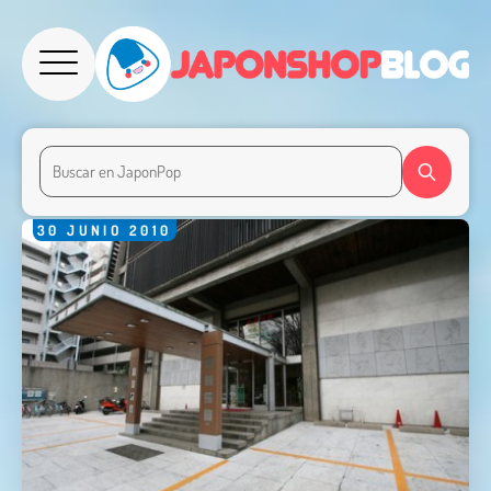
30
JUNIO
2010