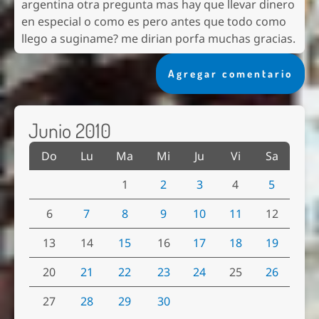
argentina otra pregunta mas hay que llevar dinero
en especial o como es pero antes que todo como
llego a suginame? me dirian porfa muchas gracias.
Agregar comentario
Junio 2010
Do
Lu
Ma
Mi
Ju
Vi
Sa
1
2
3
4
5
6
7
8
9
10
11
12
13
14
15
16
17
18
19
20
21
22
23
24
25
26
27
28
29
30