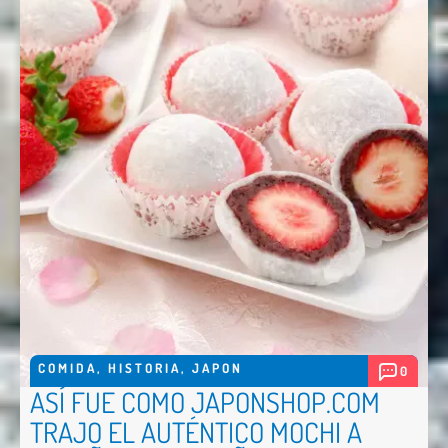
Nombre *
Email *
Comentario *
COMIDA
,
HISTORIA
,
JAPON
0
ASÍ FUE COMO JAPONSHOP.COM
TRAJO EL AUTÉNTICO MOCHI A