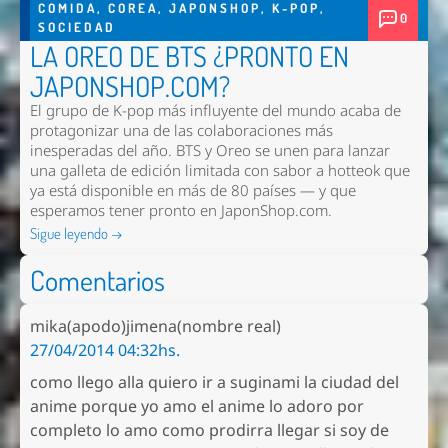
COMIDA
,
COREA
,
JAPONSHOP
,
K-POP
,
0
SOCIEDAD
LA OREO DE BTS ¿PRONTO EN
JAPONSHOP.COM?
El grupo de K-pop más influyente del mundo acaba de
protagonizar una de las colaboraciones más
inesperadas del año. BTS y Oreo se unen para lanzar
una galleta de edición limitada con sabor a hotteok que
ya está disponible en más de 80 países — y que
esperamos tener pronto en
JaponShop.com
.
Sigue leyendo →
Comentarios
mika(apodo)jimena(nombre real)
27/04/2014 04:32hs.
como llego alla quiero ir a suginami la ciudad del
anime porque yo amo el anime lo adoro por
completo lo amo como prodirra llegar si soy de