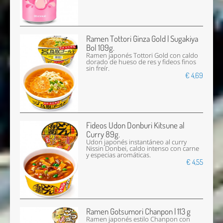
Ramen Tottori Ginza Gold | Sugakiya
Bol 109g.
Ramen japonés Tottori Gold con caldo
dorado de hueso de res y fideos finos
sin freír.
€ 4,69
Fideos Udon Donburi Kitsune al
Curry 89g.
Udon japonés instantáneo al curry
Nissin Donbei, caldo intenso con carne
y especias aromáticas.
€ 4,55
Ramen Gotsumori Chanpon | 113 g
Ramen japonés estilo Chanpon con