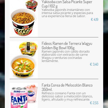
Yakisoba con Salsa Picante Super
Cup | 102 g
Yakisoba japonés instantáneo con
intensa salsa picante y especias para
una experiencia llena de sabor.
€ 4,19
Fideos Ramen de Ternera Wagyu
Golden Big Bowl 106g.
Ramen japonés con caldo dorado
elaborado con extracto de carne
Wagyu y verduras cocinadas
lentamente.
€ 3,40
Fanta Corea de Melocotón Blanco
350ml.
Refresco coreano Fanta con un
delicioso sabor a melocotón blanco,
ligero, afrutado y muy refrescante.
€ 2,55