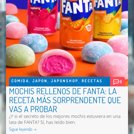
COMIDA
,
JAPON
,
JAPONSHOP
,
RECETAS
0
MOCHIS RELLENOS DE FANTA: LA
RECETA MÁS SORPRENDENTE QUE
VAS A PROBAR
¿Y si el secreto de los mejores mochis estuviera en una
lata de FANTA? Sí, has leído bien.
Sigue leyendo →