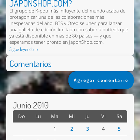
JAPONSHOP.COM?
El grupo de K-pop más influyente del mundo acaba de
protagonizar una de las colaboraciones más
inesperadas del año. BTS y Oreo se unen para lanzar
una galleta de edición limitada con sabor a hotteok que
ya está disponible en más de 80 países — y que
esperamos tener pronto en
JaponShop.com
.
Sigue leyendo →
Comentarios
Agregar comentario
Junio 2010
Do
Lu
Ma
Mi
Ju
Vi
Sa
1
2
3
4
5