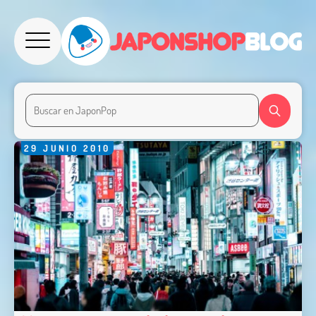
29
JUNIO
2010