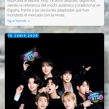
explicaba al detalle. Hoy, 18 años después, seguimos
siendo la referencia del mochi auténtico y tradicional en
España, frente a las versiones adaptadas que han
inundado el mercado con la moda.
Sigue leyendo →
16
JUNIO
2026
Enviar