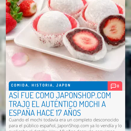
COMIDA
,
HISTORIA
,
JAPON
0
ASÍ FUE COMO JAPONSHOP.COM
TRAJO EL AUTÉNTICO MOCHI A
Nombre *
ESPAÑA HACE 17 AÑOS
Email *
Cuando el mochi todavía era un completo desconocido
para el público español, JaponShop.com ya lo vendía y lo
Comentario *