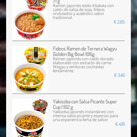
71 g
Ramen japonés estilo Kitakata con
caldo de salsa de soja, fideos
ondulados y auténtico sabor
tradicional.
€ 2,65
Fideos Ramen de Ternera Wagyu
Golden Big Bowl 106g.
Ramen japonés con caldo dorado
elaborado con extracto de carne
Wagyu y verduras cocinadas
lentamente.
€ 3,40
Yakisoba con Salsa Picante Super
Cup | 102 g
Yakisoba japonés instantáneo con
intensa salsa picante y especias para
una experiencia llena de sabor.
€ 4,19