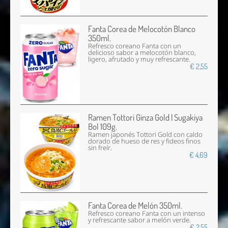
Fanta Corea de Melocotón Blanco
350ml.
Refresco coreano Fanta con un
delicioso sabor a melocotón blanco,
ligero, afrutado y muy refrescante.
€ 2,55
Ramen Tottori Ginza Gold | Sugakiya
Bol 109g.
Ramen japonés Tottori Gold con caldo
dorado de hueso de res y fideos finos
sin freír.
€ 4,69
Fanta Corea de Melón 350ml.
Refresco coreano Fanta con un intenso
y refrescante sabor a melón verde.
€ 2,55