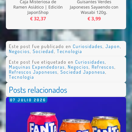
Caja Misteriosa de
Guisantes Verdes
Ramen Asiático | Edición
Japoneses Sayaendo con
JaponShop
Wasabi 120g.
€ 32,37
€ 3,99
Este post fue publicado en
Curiosidades
,
Japon
,
Negocios
,
Sociedad
,
Tecnologia
Este post fue etiquetado en
Curiosidades
,
Maquinas Expendedoras
,
Negocios
,
Refrescos
,
Refrescos Japoneses
,
Sociedad Japonesa
,
Tecnologia
Posts relacionados
07
JULIO
2026