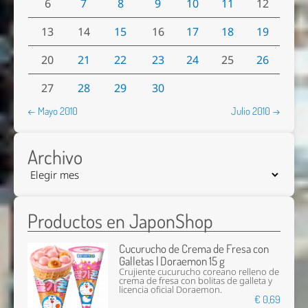
6
7
8
9
10
11
12
13
14
15
16
17
18
19
20
21
22
23
24
25
26
27
28
29
30
← Mayo 2010
Julio 2010 →
Archivo
Productos en JaponShop
Cucurucho de Crema de Fresa con
Galletas | Doraemon 15 g
Crujiente cucurucho coreano relleno de
crema de fresa con bolitas de galleta y
licencia oficial Doraemon.
€ 0,69