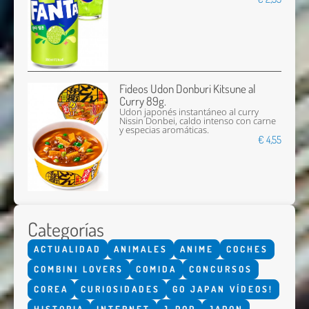
Fideos Udon Donburi Kitsune al
Curry 89g.
Udon japonés instantáneo al curry
Nissin Donbei, caldo intenso con carne
y especias aromáticas.
€ 4,55
Categorías
ACTUALIDAD
ANIMALES
ANIME
COCHES
COMBINI LOVERS
COMIDA
CONCURSOS
COREA
CURIOSIDADES
GO JAPAN VÍDEOS!
HISTORIA
INTERNET
J-POP
JAPON