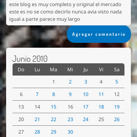
este blog es muy completo y original el mercado
este es no se como decirlo nunca avia visto nada
igual a parte parece muy largo
Agregar comentario
Junio 2010
Do
Lu
Ma
Mi
Ju
Vi
Sa
1
2
3
4
5
6
7
8
9
10
11
12
13
14
15
16
17
18
19
20
21
22
23
24
25
26
27
28
29
30