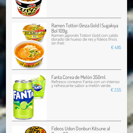
Ramen Tottori Ginza Gold | Sugakiya
Bol 109g.
Ramen japonés Tottori Gold con caldo
dorado de hueso de res y fideos finos
sin freír.
€ 4,85
Fanta Corea de Melón 350ml.
Refresco coreano Fanta con un intenso
y refrescante sabor a melón verde.
€ 2,55
Fideos Udon Donburi Kitsune al