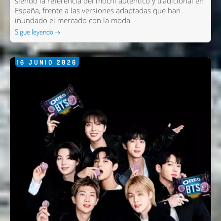
siendo la referencia del mochi auténtico y tradicional en
España, frente a las versiones adaptadas que han
inundado el mercado con la moda.
Nombre *
Sigue leyendo →
Email *
16
JUNIO
2026
Comentario *
Enviar