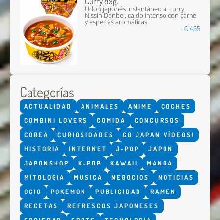
Curry 89g.
Udon japonés instantáneo al curry
Nissin Donbei, caldo intenso con carne
y especias aromáticas.
€ 4,55
Categorías
ACTUALIDAD
ANIMALES
ANIME
COCHES
COMBINI LOVERS
COMIDA
CONCURSOS
COREA
CURIOSIDADES
GO JAPAN VÍDEOS!
HISTORIA
INTERNET
J-POP
JAPON
JAPONSHOP
K-POP
KAWAII
MANGA
MITOLOGIA
MUSICA
NEGOCIOS
NOTICIAS
OCIO
POKEMON
PUBLICIDAD
RAMEN
RECETAS
REFRESCOS JAPONESES