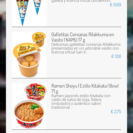
galleta y licencia oficial Doraemon.
€ 0,69
Galletitas Coreanas Rilakkuma en
Vasito | NAMU 17 g
Deliciosas galletitas coreanas Rilakkuma
presentadas en un adorable vasito con
licencia oficial San-X.
€ 1,00
Ramen Shoyu | Estilo Kitakata | Bowl
71 g
Ramen japonés estilo Kitakata con
caldo de salsa de soja, fideos
ondulados y auténtico sabor
tradicional.
€ 2,75