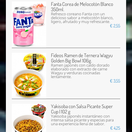
Fanta Corea de Melocotón Blanco
350ml.
Refresco coreano Fanta con un
delicioso sabor a melocotón blanco,
ligero, afrutado y muy refrescante.
€ 2,55
Fideos Ramen de Ternera Wagyu
Golden Big Bowl 106g.
Ramen japonés con caldo dorado
elaborado con extracto de carne
Wagyu y verduras cocinadas
lentamente.
€ 3,55
Yakisoba con Salsa Picante Super
Cup | 102 g
Yakisoba japonés instantáneo con
intensa salsa picante y especias para
una experiencia llena de sabor.
€ 4,25