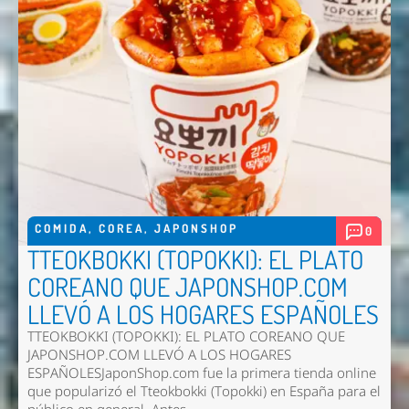
COMIDA
,
COREA
,
JAPONSHOP
0
TTEOKBOKKI (TOPOKKI): EL PLATO
COREANO QUE JAPONSHOP.COM
LLEVÓ A LOS HOGARES ESPAÑOLES
TTEOKBOKKI (TOPOKKI): EL PLATO COREANO QUE
JAPONSHOP.COM LLEVÓ A LOS HOGARES
ESPAÑOLESJaponShop.com fue la primera tienda online
que popularizó el Tteokbokki (Topokki) en España para el