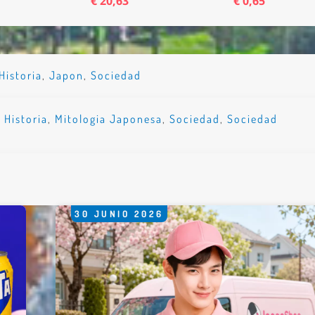
€ 20,63
€ 0,65
Historia
,
Japon
,
Sociedad
,
Historia
,
Mitologia Japonesa
,
Sociedad
,
Sociedad
30
JUNIO
2026