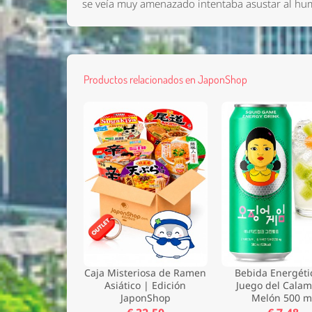
se veía muy amenazado intentaba asustar al h
Productos relacionados en JaponShop
Nombre 
Email *
Caja Misteriosa de Ramen
Bebida Energéti
Comenta
Asiático | Edición
Juego del Calam
JaponShop
Melón 500 m