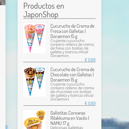
Productos en
JaponShop
Cucurucho de Crema de
Fresa con Galletas |
Doraemon 15 g
Crujiente cucurucho
coreano relleno de crema
de fresa con bolitas de
galleta y licencia oficial
Doraemon.
€ 0,69
Cucurucho de Crema de
Chocolate con Galletas |
Doraemon 15 g
Crujiente cucurucho
coreano relleno de crema
de chocolate con bolitas
de galleta y licencia oficial
Doraemon.
€ 0,69
Galletitas Coreanas
Rilakkuma en Vasito |
NAMU 17 g
Deliciosas galletitas