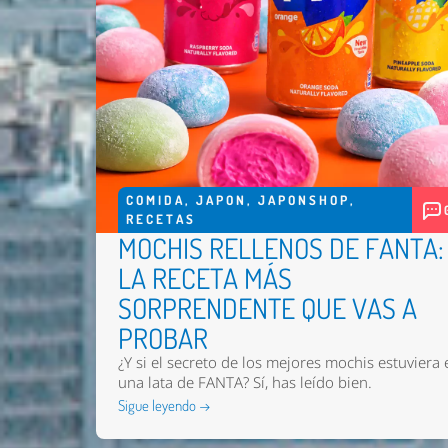
COMIDA
,
JAPON
,
JAPONSHOP
,
RECETAS
MOCHIS RELLENOS DE FANTA:
LA RECETA MÁS
SORPRENDENTE QUE VAS A
PROBAR
¿Y si el secreto de los mejores mochis estuviera 
una lata de FANTA? Sí, has leído bien.
Sigue leyendo →