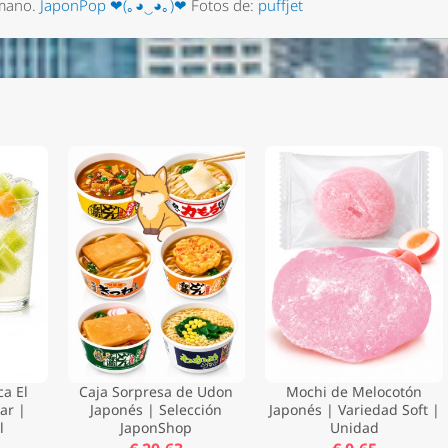
umano.
JaponPop ❤(｡◕‿◕｡)❤
Fotos de:
puffjet
*
ca El
Caja Sorpresa de Udon
Mochi de Melocotón
rio *
ar |
Japonés | Selección
Japonés | Variedad Soft |
l
JaponShop
Unidad