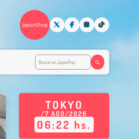
JaponShop
TOKYO
/
7
AGO
/
2026
06
:
22
hs.