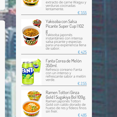
extracto de carne Wagyu y
verduras cocinadas
lentamente.
€ 3,55
Yakisoba con Salsa
Picante Super Cup | 102
g
Yakisoba japonés
instantáneo con intensa
salsa picante y especias
para una experiencia llena
de sabor.
€ 4,25
Fanta Corea de Melón
350ml.
Refresco coreano Fanta
con un intenso y
refrescante sabor a melón
verde.
€ 2,55
Ramen Tottori Ginza
Gold | Sugakiya Bol 109g.
Ramen japonés Tottori
Gold con caldo dorado de
hueso de res y fideos finos
sin freír.
€ 4,85