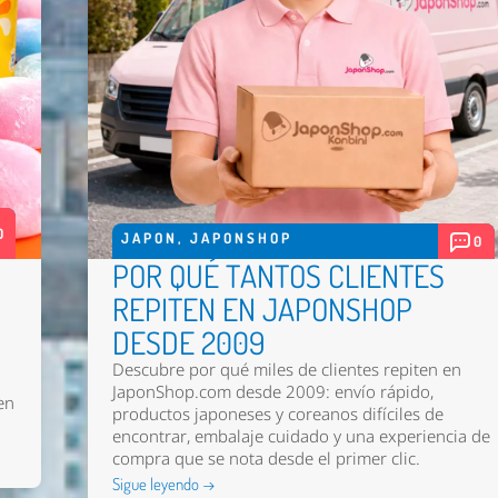
0
JAPON
,
JAPONSHOP
0
POR QUÉ TANTOS CLIENTES
REPITEN EN JAPONSHOP
DESDE 2009
Descubre por qué miles de clientes repiten en
JaponShop.com desde 2009: envío rápido,
en
productos japoneses y coreanos difíciles de
encontrar, embalaje cuidado y una experiencia de
compra que se nota desde el primer clic.
Sigue leyendo →