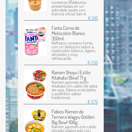
coreanas Rilakkuma
presentadas en un
adorable vasito con
licencia oficial San-X.
€ 1,00
Fanta Corea de
Melocotón Blanco
350ml.
Refresco coreano Fanta
con un delicioso sabor a
melocotón blanco, ligero,
afrutado y muy
refrescante.
€ 2,55
Ramen Shoyu | Estilo
Kitakata | Bowl 71 g
Ramen japonés estilo
Kitakata con caldo de salsa
de soja, fideos ondulados
y auténtico sabor
tradicional.
€ 2,75
Fideos Ramen de
Ternera Wagyu Golden
Big Bowl 106g.
Ramen japonés con caldo
dorado elaborado con