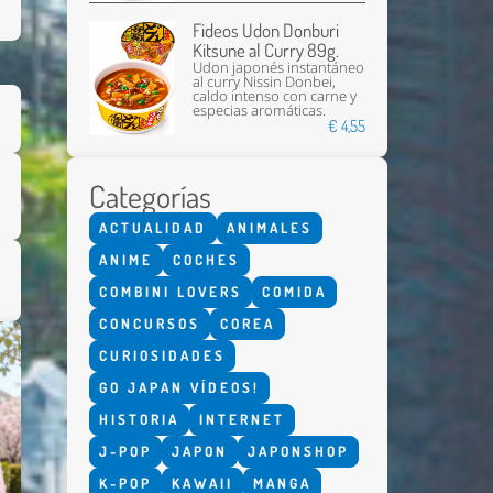
Fideos Udon Donburi
Kitsune al Curry 89g.
Udon japonés instantáneo
al curry Nissin Donbei,
caldo intenso con carne y
especias aromáticas.
€ 4,55
Categorías
Enviar
ACTUALIDAD
ANIMALES
ANIME
COCHES
COMBINI LOVERS
COMIDA
CONCURSOS
COREA
CURIOSIDADES
GO JAPAN VÍDEOS!
HISTORIA
INTERNET
J-POP
JAPON
JAPONSHOP
K-POP
KAWAII
MANGA