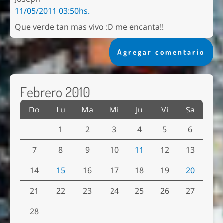
11/05/2011 03:50hs.
Que verde tan mas vivo :D me encanta!!
Agregar comentario
Febrero 2010
Do
Lu
Ma
Mi
Ju
Vi
Sa
1
2
3
4
5
6
7
8
9
10
11
12
13
14
15
16
17
18
19
20
21
22
23
24
25
26
27
28