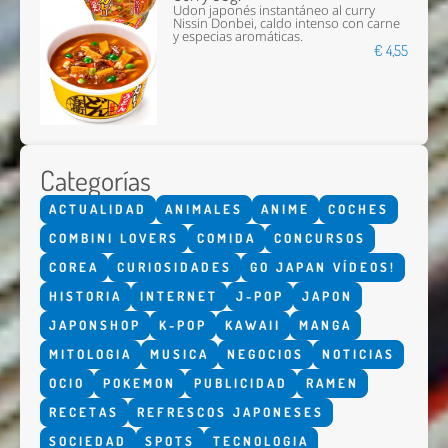
Udon japonés instantáneo al curry
Nissin Donbei, caldo intenso con carne
y especias aromáticas.
€ 4,55
Categorías
ACTUALIDAD
ANIMALES
ANIME
COCHES
COMBINI LOVERS
COMIDA
CONCURSOS
COREA
CURIOSIDADES
GO JAPAN VÍDEOS!
HISTORIA
INTERNET
J-POP
JAPON
JAPONSHOP
K-POP
KAWAII
MANGA
MITOLOGIA
MUSICA
NEGOCIOS
NOTICIAS
OCIO
POKEMON
PUBLICIDAD
RAMEN
RECETAS
REFRESCOS JAPONESES
SOCIEDAD
SPOTS
TECNOLOGIA