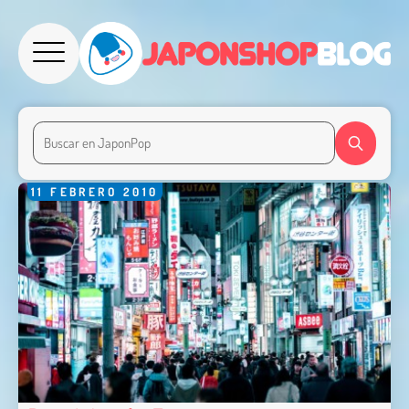
11
FEBRERO
2010