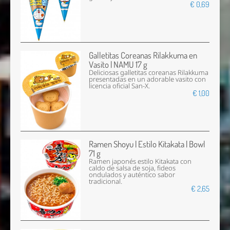
€ 0,69
Galletitas Coreanas Rilakkuma en
Vasito | NAMU 17 g
Deliciosas galletitas coreanas Rilakkuma
presentadas en un adorable vasito con
licencia oficial San-X.
€ 1,00
Ramen Shoyu | Estilo Kitakata | Bowl
71 g
Ramen japonés estilo Kitakata con
caldo de salsa de soja, fideos
ondulados y auténtico sabor
tradicional.
€ 2,65