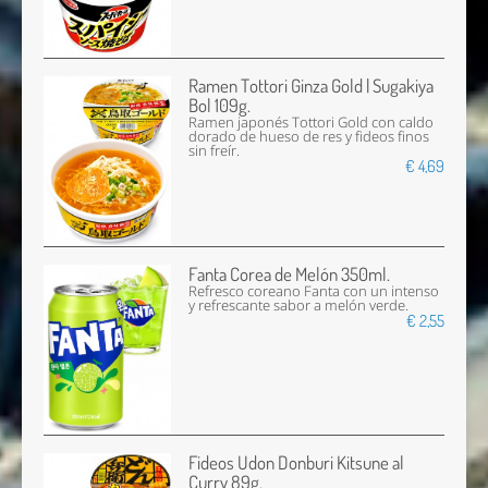
Ramen Tottori Ginza Gold | Sugakiya
Bol 109g.
Ramen japonés Tottori Gold con caldo
dorado de hueso de res y fideos finos
sin freír.
€ 4,69
Fanta Corea de Melón 350ml.
Refresco coreano Fanta con un intenso
y refrescante sabor a melón verde.
€ 2,55
Fideos Udon Donburi Kitsune al
Curry 89g.