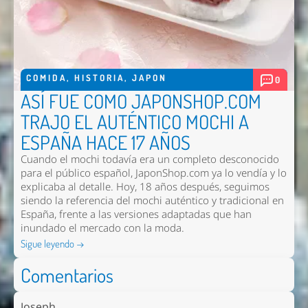
COMIDA
,
HISTORIA
,
JAPON
0
ASÍ FUE COMO JAPONSHOP.COM
TRAJO EL AUTÉNTICO MOCHI A
ESPAÑA HACE 17 AÑOS
Cuando el mochi todavía era un completo desconocido
para el público español, JaponShop.com ya lo vendía y lo
explicaba al detalle. Hoy, 18 años después, seguimos
siendo la referencia del mochi auténtico y tradicional en
España, frente a las versiones adaptadas que han
inundado el mercado con la moda.
Sigue leyendo →
Comentarios
Joseph