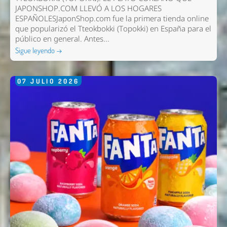
JAPONSHOP.COM LLEVÓ A LOS HOGARES
ESPAÑOLESJaponShop.com fue la primera tienda online
que popularizó el Tteokbokki (Topokki) en España para el
público en general. Antes...
Sigue leyendo →
07
JULIO
2026