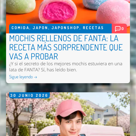
COMIDA
,
JAPON
,
JAPONSHOP
,
RECETAS
0
MOCHIS RELLENOS DE FANTA: LA
RECETA MÁS SORPRENDENTE QUE
VAS A PROBAR
¿Y si el secreto de los mejores mochis estuviera en una
lata de FANTA? Sí, has leído bien.
Sigue leyendo →
30
JUNIO
2026