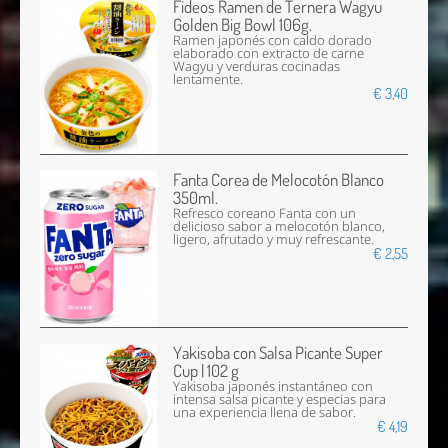
Fideos Ramen de Ternera Wagyu
Golden Big Bowl 106g.
Ramen japonés con caldo dorado
elaborado con extracto de carne
Wagyu y verduras cocinadas
lentamente.
€ 3,40
Fanta Corea de Melocotón Blanco
350ml.
Refresco coreano Fanta con un
delicioso sabor a melocotón blanco,
ligero, afrutado y muy refrescante.
€ 2,55
Yakisoba con Salsa Picante Super
Cup | 102 g
Yakisoba japonés instantáneo con
intensa salsa picante y especias para
una experiencia llena de sabor.
€ 4,19