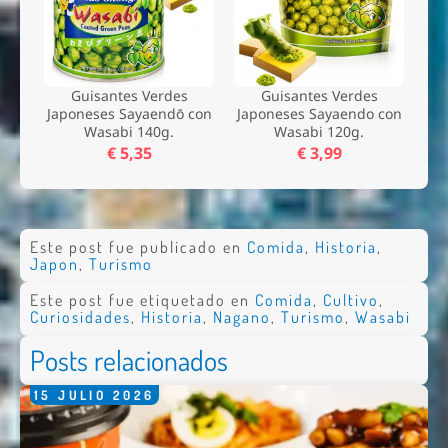
Guisantes Verdes
Guisantes Verdes
Japoneses Sayaendō con
Japoneses Sayaendo con
Wasabi 140g.
Wasabi 120g.
€ 5,35
€ 3,99
Este post fue publicado en
Comida
,
Historia
,
Japon
,
Turismo
Este post fue etiquetado en
Comida
,
Cultivo
,
Curiosidades
,
Historia
,
Nagano
,
Turismo
,
Wasabi
Posts relacionados
15
JULIO
2026