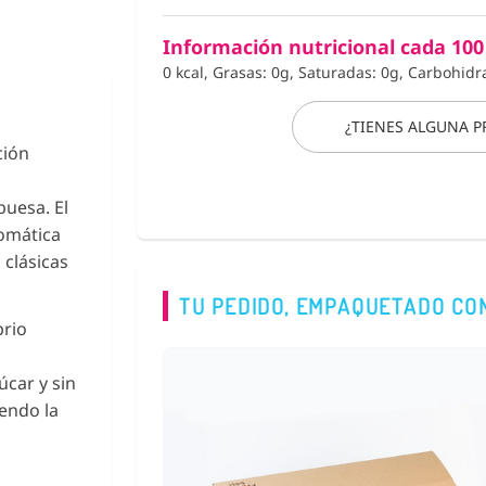
Información nutricional cada 100
0 kcal, Grasas: 0g, Saturadas: 0g, Carbohidr
¿TIENES ALGUNA 
ción
buesa. El
romática
 clásicas
TU PEDIDO, EMPAQUETADO CO
brio
úcar y sin
iendo la