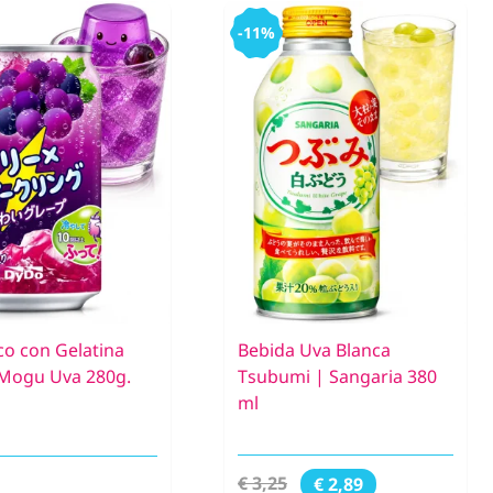
-11%
co con Gelatina
Bebida Uva Blanca
Mogu Uva 280g.
Tsubumi | Sangaria 380
ml
€ 3,25
€ 2,89