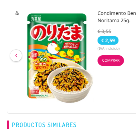
ies &
Condimento Bento F
Noritama 25g.
€ 3,55
€ 2,59
(IVA incluído)
COMPRAR
PRODUCTOS SIMILARES