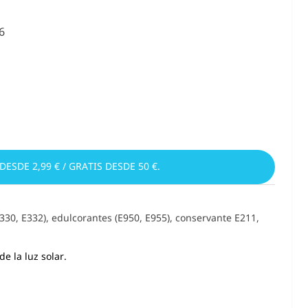
6
 DESDE 2,99 € / GRATIS DESDE 50 €.
330, E332), edulcorantes (E950, E955), conservante E211,
e la luz solar.