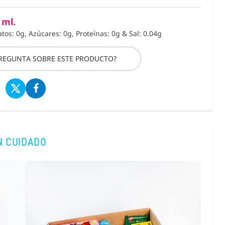
 ml.
atos: 0g, Azúcares: 0g, Proteínas: 0g
&
Sal: 0.04g
PREGUNTA SOBRE ESTE PRODUCTO?
N CUIDADO