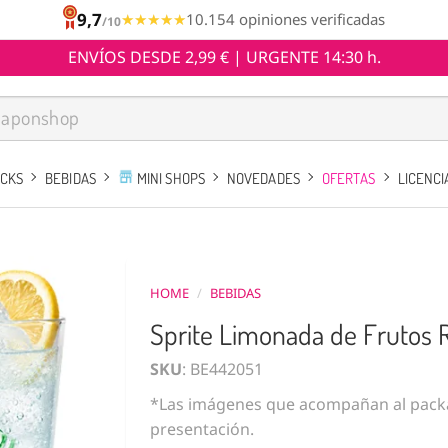
9,7
★★★★★
★★★★★
10.154 opiniones verificadas
/10
ENVÍOS DESDE 2,99 € | URGENTE 14:30 h.
ACKS
BEBIDAS
MINI SHOPS
NOVEDADES
OFERTAS
LICENCI
HOME
/
BEBIDAS
Sprite Limonada de Frutos R
SKU
: BE442051
*Las imágenes que acompañan al packa
presentación.