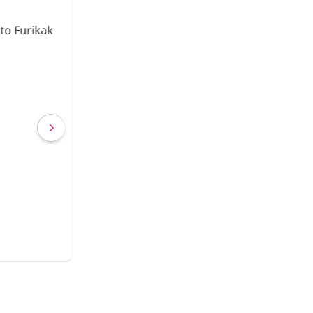
urikake
Fideos de Konjac
Shirataki con Ca
€ 2,63
€ 2,40
(IVA incluído)
COMPRAR