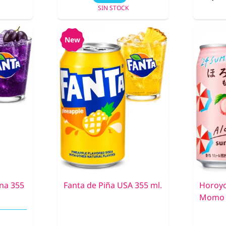
SIN STOCK
New
na 355
Fanta de Piña USA 355 ml.
Horoyo
Momo |