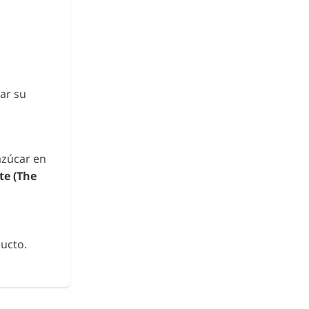
ar su
azúcar en
te (The
ucto.