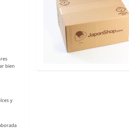
ores
ar bien
lces y
laborada