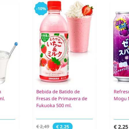
-10%
h
Bebida de Batido de
Refres
ml.
Fresas de Primavera de
Mogu 
Fukuoka 500 ml.
€ 2,25
€ 2,49
€ 2,25