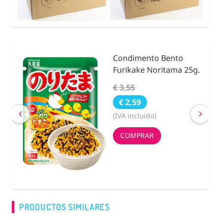
Condimento Bento
nidad
Furikake Noritama 25g.
€ 3,55
€ 2,59
(IVA incluído)
COMPRAR
PRODUCTOS SIMILARES