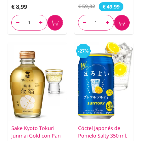
€ 8,99
€ 59,82
€ 49,99
-27%
Sake Kyoto Tokuri
Cóctel Japonés de
Junmai Gold con Pan
Pomelo Salty 350 ml.