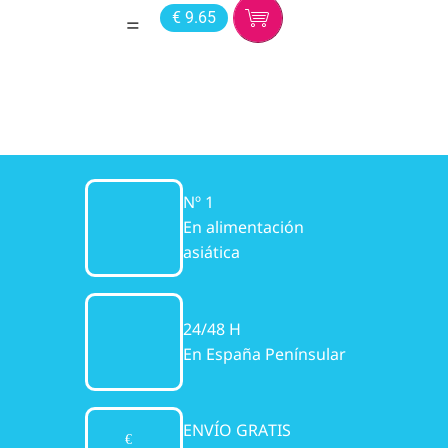
€ 9.65
Nº 1
En alimentación
asiática
24/48 H
En España Penínsular
ENVÍO GRATIS