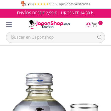
9,7
★★★★★
★★★★★
10.153 opiniones verificadas
/10
ENVÍOS DESDE 2,99 € | URGENTE 14:30 h.
0