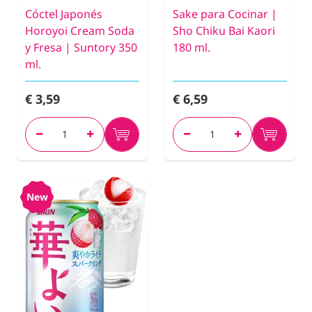
Cóctel Japonés
Sake para Cocinar |
Horoyoi Cream Soda
Sho Chiku Bai Kaori
y Fresa | Suntory 350
180 ml.
ml.
€ 3,59
€ 6,59
New