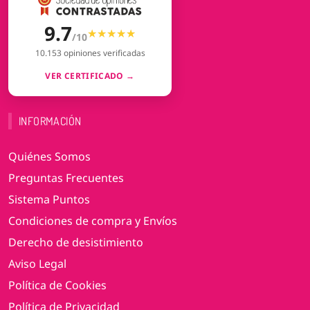
9.7
★★★★★
★★★★★
/10
10.153 opiniones verificadas
VER CERTIFICADO →
INFORMACIÓN
Quiénes Somos
Preguntas Frecuentes
Sistema Puntos
Condiciones de compra y Envíos
Derecho de desistimiento
Aviso Legal
Política de Cookies
Política de Privacidad