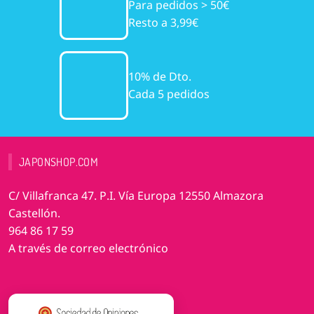
Para pedidos > 50€
Resto a 3,99€
10% de Dto.
Cada 5 pedidos
JAPONSHOP.COM
C/ Villafranca 47. P.I. Vía Europa 12550 Almazora
Castellón.
964 86 17 59
A través de correo electrónico