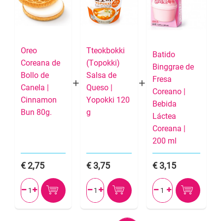
Oreo
Tteokbokki
Batido
Coreana de
(Topokki)
Binggrae de
Bollo de
Salsa de
Fresa
Canela |
Queso |
Coreano |
Cinnamon
Yopokki 120
Bebida
Bun 80g.
g
Láctea
Coreana |
200 ml
2,75
3,75
3,15





