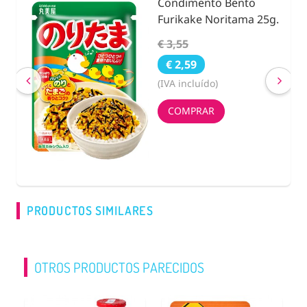
Condimento Bento
nidad
Furikake Noritama 25g.
€ 3,55
€ 2,59
(IVA incluído)
COMPRAR
PRODUCTOS SIMILARES
OTROS PRODUCTOS PARECIDOS