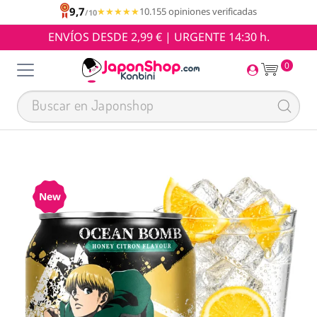
9,7
★★★★★
★★★★★
10.155 opiniones verificadas
/10
ENVÍOS DESDE 2,99 € | URGENTE 14:30 h.
0
New