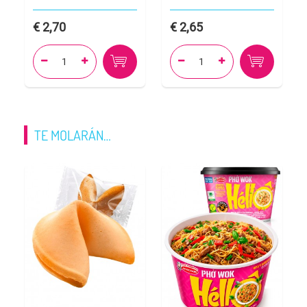
2,70
2,65




TE MOLARÁN…