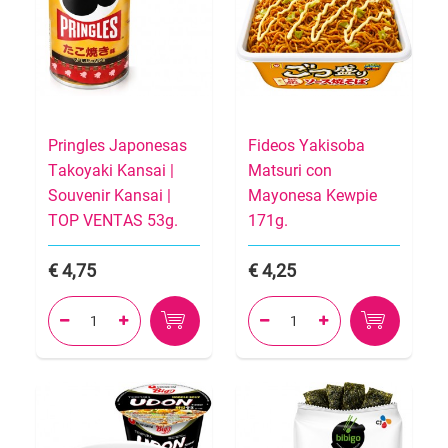
Pringles Japonesas
Fideos Yakisoba
Takoyaki Kansai |
Matsuri con
Souvenir Kansai |
Mayonesa Kewpie
TOP VENTAS 53g.
171g.
4,75
4,25



