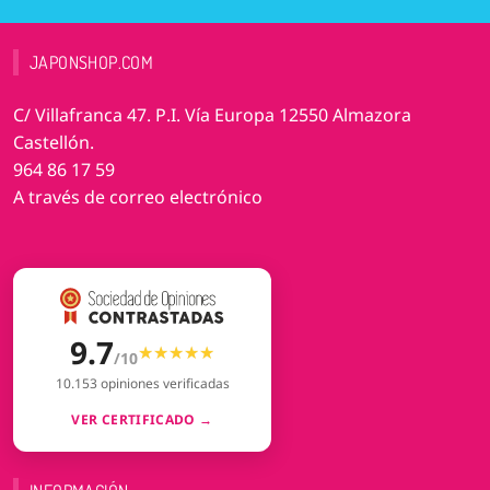
JAPONSHOP.COM
C/ Villafranca 47. P.I. Vía Europa 12550 Almazora
Castellón.
964 86 17 59
A través de correo electrónico
9.7
★★★★★
★★★★★
/10
10.153 opiniones verificadas
VER CERTIFICADO →