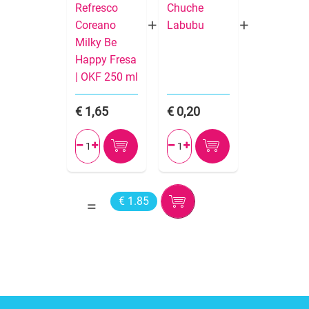
Refresco
Chuche
Coreano
Labubu
Milky Be
Happy Fresa
| OKF 250 ml
1,65
0,20




€ 1.85