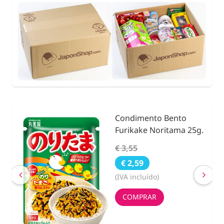
Condimento Bento
nidad
Furikake Noritama 25g.
€ 3,55
€ 2,59
(IVA incluído)
COMPRAR