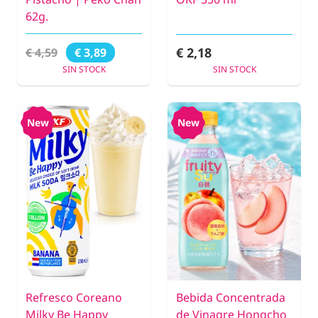
62g.
€ 2,18
€ 4,59
€ 3,89
SIN STOCK
SIN STOCK
New
New
Refresco Coreano
Bebida Concentrada
Milky Be Happy
de Vinagre Hongcho