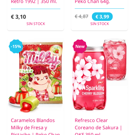
Retro 1992 | 350 ml.
Peko Chan 64g.
€ 3,10
€ 4,87
€ 3,99
SIN STOCK
SIN STOCK
-15%
New
Caramelos Blandos
Refresco Clear
Milky de Fresa y
Coreano de Sakura |
Pistacho | Peko Chan
OKF 350 ml