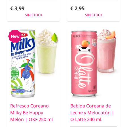
€ 3,99
€ 2,95
SIN STOCK
SIN STOCK
New
Refresco Coreano
Bebida Coreana de
Milky Be Happy
Leche y Melocotón |
Melón | OKF 250 ml
O Latte 240 ml.