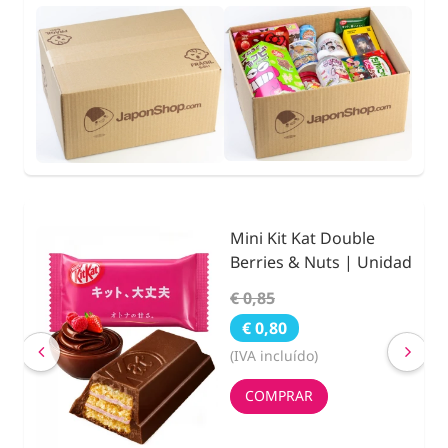
Mini Kit Kat Double
ada
Berries & Nuts | Unidad
 | 7
€ 0,85
€ 0,80
(IVA incluído)
COMPRAR