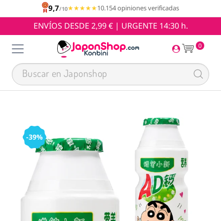
9,7
★★★★★
★★★★★
10.154 opiniones verificadas
/10
ENVÍOS DESDE 2,99 € | URGENTE 14:30 h.
0
-39%