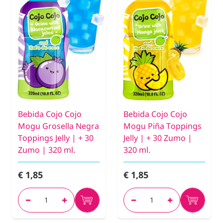
Bebida Cojo Cojo
Bebida Cojo Cojo
Mogu Grosella Negra
Mogu Piña Toppings
Toppings Jelly | + 30
Jelly | + 30 Zumo |
Zumo | 320 ml.
320 ml.
€ 1,85
€ 1,85