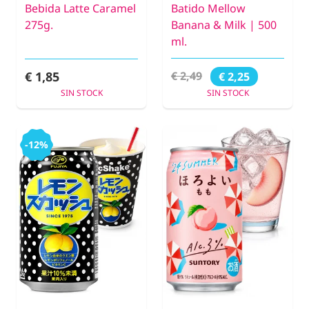
Bebida Latte Caramel
Batido Mellow
275g.
Banana & Milk | 500
ml.
€ 1,85
€ 2,49
€ 2,25
SIN STOCK
SIN STOCK
-12%