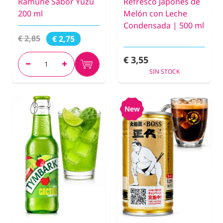
Ramune Sabor Yuzu
Refresco Japonés de
200 ml
Melón con Leche
Condensada | 500 ml
€ 2,85
€ 2,75
€ 3,55
SIN STOCK
New