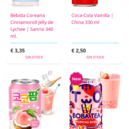
Bebida Coreana
Coca-Cola Vainilla |
Cinnamoroll Jelly de
China 330 ml
Lychee | Sanrio 340
ml.
€ 3,35
€ 2,50
SIN STOCK
SIN STOCK
New