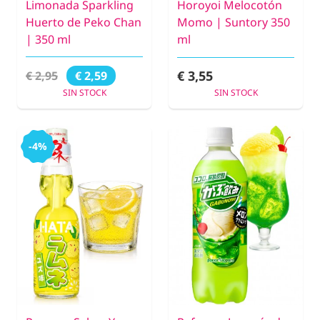
Limonada Sparkling
Horoyoi Melocotón
Huerto de Peko Chan
Momo | Suntory 350
| 350 ml
ml
€ 3,55
€ 2,95
€ 2,59
SIN STOCK
SIN STOCK
-4%