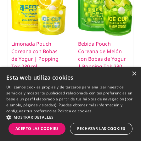
Limonada Pouch
Bebida Pouch
Coreana con Bobas
Coreana de Melón
de Yogur | Popping
con Bobas de Yogur
Tok 230 ml.
| Popping Tok 230
×
ml.
Esta web utiliza cookies
€ 2,29
Utilizamos cookies propias y de terceros para analizar nuestros
servicios y mostrarte publicidad relacionada con tus preferencias en
€ 2,29
base a un perfil elaborado a partir de tus hábitos de navegación (por
SIN STOCK
ejemplo, páginas visitadas). Puedes obtener más información y
configurar tus preferencias
Política de cookies.
MOSTRAR DETALLES
New
New
ACEPTO LAS COOKIES
RECHAZAR LAS COOKIES