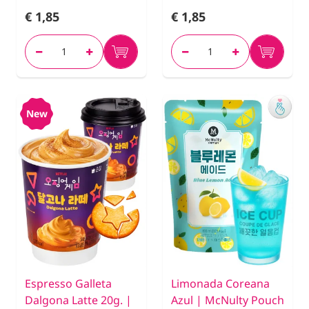
€ 1,85
€ 1,85
New
Espresso Galleta
Limonada Coreana
Dalgona Latte 20g. |
Azul | McNulty Pouch