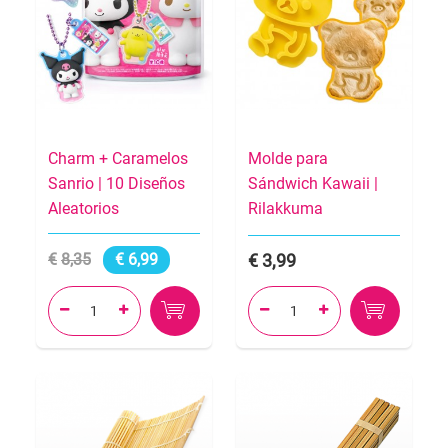
Charm + Caramelos
Molde para
Sanrio | 10 Diseños
Sándwich Kawaii |
Aleatorios
Rilakkuma
8,35
6,99
3,99



