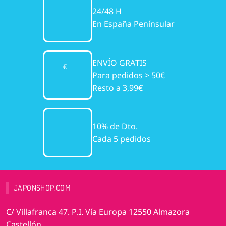
24/48 H
En España Penínsular
ENVÍO GRATIS
Para pedidos > 50€
Resto a 3,99€
10% de Dto.
Cada 5 pedidos
JAPONSHOP.COM
C/ Villafranca 47. P.I. Vía Europa 12550 Almazora
Castellón.