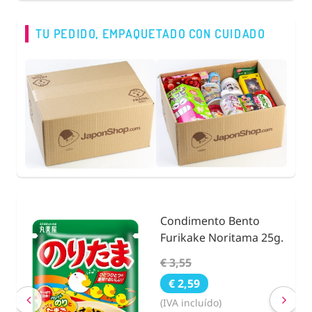
TU PEDIDO, EMPAQUETADO CON CUIDADO
Condimento Bento
nidad
Furikake Noritama 25g.
€ 3,55
€ 2,59
(IVA incluído)