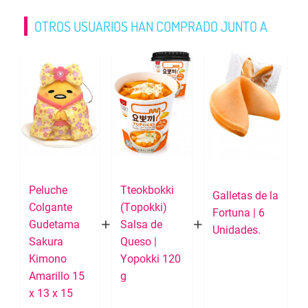
OTROS USUARIOS HAN COMPRADO JUNTO A
Peluche
Tteokbokki
Galletas de la
Colgante
(Topokki)
Fortuna | 6
Gudetama
Salsa de
Unidades.
Sakura
Queso |
Kimono
Yopokki 120
Amarillo 15
g
x 13 x 15