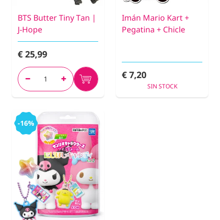
BTS Butter Tiny Tan |
Imán Mario Kart +
J-Hope
Pegatina + Chicle
€ 25,99
€ 7,20
SIN STOCK
-16%