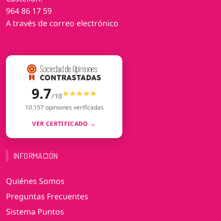
964 86 17 59
A través de correo electrónico
9.7
★★★★★
★★★★★
/10
10.157 opiniones verificadas
VER CERTIFICADO →
INFORMACIÓN
Quiénes Somos
Preguntas Frecuentes
Sistema Puntos