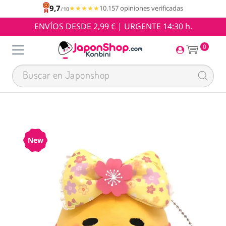
9,7
★★★★★
★★★★★
10.157 opiniones verificadas
/10
ENVÍOS DESDE 2,99 € | URGENTE 14:30 h.
0
New