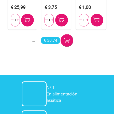
25,99
3,75
1,00






€ 30.74
Nº 1
En alimentación
asiática