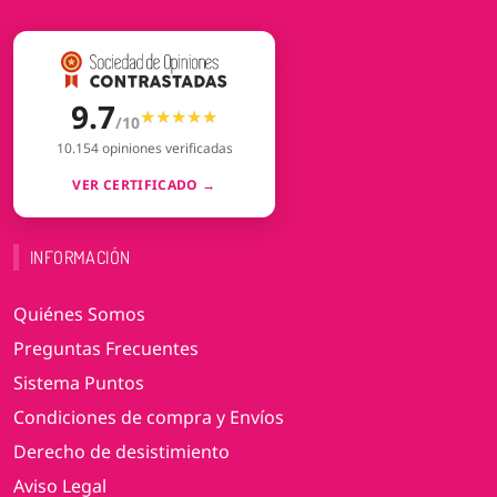
9.7
★★★★★
★★★★★
/10
10.154 opiniones verificadas
VER CERTIFICADO →
INFORMACIÓN
Quiénes Somos
Preguntas Frecuentes
Sistema Puntos
Condiciones de compra y Envíos
Derecho de desistimiento
Aviso Legal