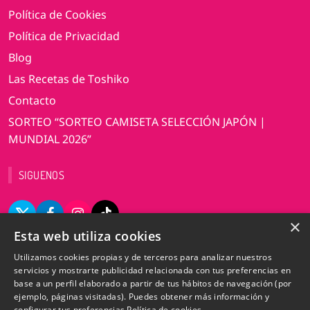
Política de Cookies
Política de Privacidad
Blog
Las Recetas de Toshiko
Contacto
SORTEO “SORTEO CAMISETA SELECCIÓN JAPÓN |
MUNDIAL 2026”
SIGUENOS
×
Esta web utiliza cookies
VERSIÓN DE ESCRITORIO
Utilizamos cookies propias y de terceros para analizar nuestros
servicios y mostrarte publicidad relacionada con tus preferencias en
base a un perfil elaborado a partir de tus hábitos de navegación (por
ejemplo, páginas visitadas). Puedes obtener más información y
©2009-2025 Totemo Market. Todos los derechos
configurar tus preferencias
Política de cookies.