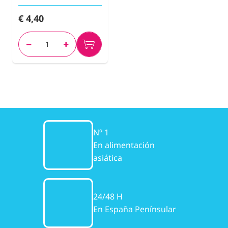
€ 4,40
Nº 1
En alimentación
asiática
24/48 H
En España Penínsular