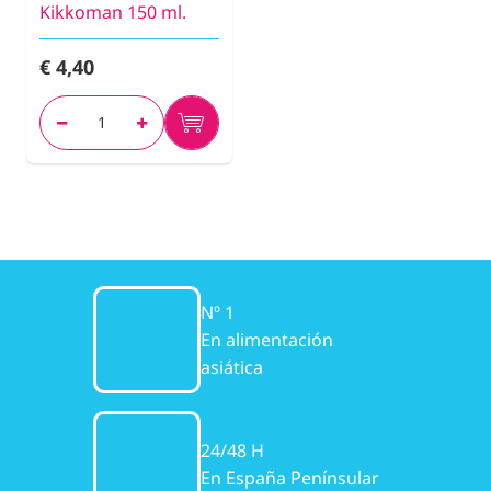
Kikkoman 150 ml.
€ 4,40
Nº 1
En alimentación
asiática
24/48 H
En España Penínsular