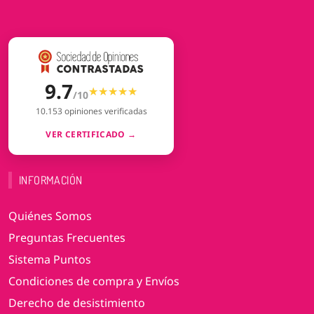
9.7
★★★★★
★★★★★
/10
10.153 opiniones verificadas
VER CERTIFICADO →
INFORMACIÓN
Quiénes Somos
Preguntas Frecuentes
Sistema Puntos
Condiciones de compra y Envíos
Derecho de desistimiento