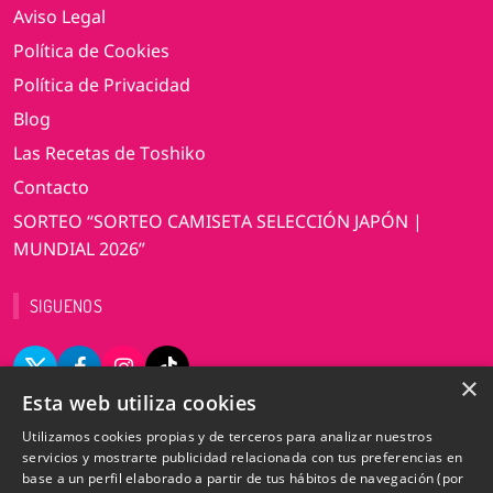
Aviso Legal
Política de Cookies
Política de Privacidad
Blog
Las Recetas de Toshiko
Contacto
SORTEO “SORTEO CAMISETA SELECCIÓN JAPÓN |
MUNDIAL 2026”
SIGUENOS
×
Esta web utiliza cookies
VERSIÓN DE ESCRITORIO
Utilizamos cookies propias y de terceros para analizar nuestros
servicios y mostrarte publicidad relacionada con tus preferencias en
base a un perfil elaborado a partir de tus hábitos de navegación (por