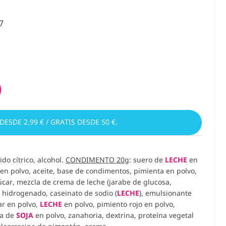
7
 DESDE 2,99 € / GRATIS DESDE 50 €.
ido cítrico, alcohol.
CONDIMENTO 20g
: suero de
LECHE
en
 en polvo, aceite, base de condimentos, pimienta en polvo,
úcar, mezcla de crema de leche (jarabe de glucosa,
a hidrogenado, caseinato de sodio (
LECHE
), emulsionante
r en polvo,
LECHE
en polvo, pimiento rojo en polvo,
sa de
SOJA
en polvo, zanahoria, dextrina, proteína vegetal