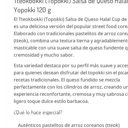
Tteokbokki (Topokki) Salsa de Queso Halal
Yopokki 120 g
El Tteokbokki (Topokki) Salsa de Queso Halal Cup de
es una deliciosa versión del popular street food cor
Elaborado con tradicionales pastelitos de arroz cor
(tteok), combina una textura tierna y agradablement
masticable con una suave salsa de queso fundente 
cremosidad y mucho sabor.
Esta variedad destaca por su perfil más suave y acces
para quienes desean disfrutar del topokki sin el pica
recetas tradicionales. El queso fundido se mezcla
perfectamente con los cilindros de arroz, creando u
experiencia reconfortante, cremosa y muy sabrosa 
ligero toque dulce estilo barbacoa.
¿Qué lo hace especial?
Auténticos pastelitos de arroz coreanos (tteok)