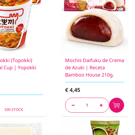
okki (Topokki)
Mochis Daifuku de Crema
al Cup | Yopokki
de Azuki | Receta
Bamboo House 210g.
€ 4,45
SIN STOCK