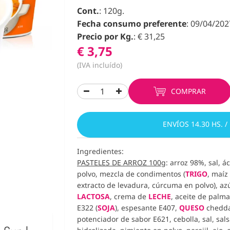
Cont.
: 120g.
Fecha consumo preferente
: 09/04/202
Precio por Kg.
: € 31,25
€ 3,75
(IVA incluído)
COMPRAR
ENVÍOS 14.30 HS. /
Ingredientes:
PASTELES DE ARROZ 100g
: arroz 98%, sal, ác
polvo, mezcla de condimentos (
TRIGO
, maíz
extracto de levadura, cúrcuma en polvo), az
LACTOSA
, crema de
LECHE
, aceite de palm
E322 (
SOJA
), espesante E407,
QUESO
chedda
potenciador de sabor E621, cebolla, sal, sal