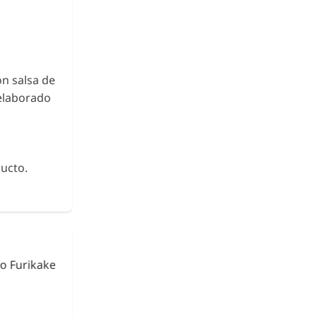
on salsa de
elaborado
ucto.
urikake
Fideos de Konjac
Shirataki con Ca
€ 2,63