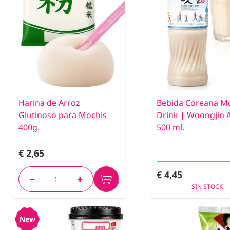
Harina de Arroz
Bebida Coreana M
Glutinoso para Mochis
Drink | Woongjin 
400g.
500 ml.
€ 2,65
€ 4,45
SIN STOCK
New