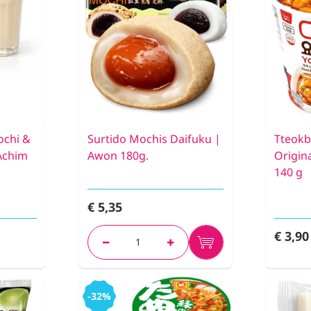
ochi &
Surtido Mochis Daifuku |
Tteokb
Achim
Awon 180g.
Origin
140 g
€ 5,35
€ 3,90
-32%