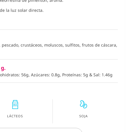
, oleorresina de pimentón, aroma.
e la luz solar directa.
 pescado, crustáceos, moluscos, sulfitos, frutos de cáscara,
 g.
bohidratos: 56g, Azúcares: 0.8g, Proteínas: 5g
&
Sal: 1.46g
LÁCTEOS
SOJA