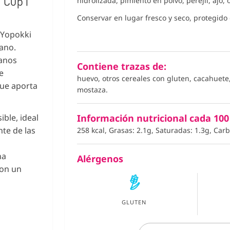
 Cup |
hidrolizada, pimiento en polvo, perejil, ajo
Conservar en lugar fresco y seco, protegido d
 Yopokki
eano.
eanos
Contiene trazas de:
e
huevo, otros cereales con gluten, cacahuete,
que aporta
mostaza.
ible, ideal
Información nutricional cada 100
nte de las
258 kcal, Grasas: 2.1g, Saturadas: 1.3g, Car
na
Alérgenos
con un
GLUTEN