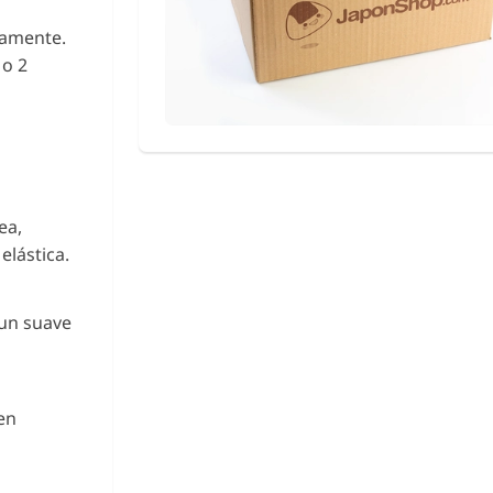
tamente.
 o 2
ea,
elástica.
un suave
en