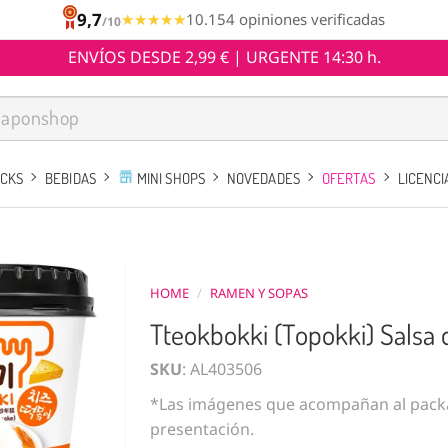
9,7
★★★★★
★★★★★
10.154 opiniones verificadas
/10
ENVÍOS DESDE 2,99 € | URGENTE 14:30 h.
ACKS
BEBIDAS
MINI SHOPS
NOVEDADES
OFERTAS
LICENCI
HOME
/
RAMEN Y SOPAS
Tteokbokki (Topokki) Salsa 
SKU
: AL403506
*Las imágenes que acompañan al packa
presentación.