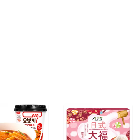
€ 3,39
€ 2,75
(IVA incluído)
COMPRAR