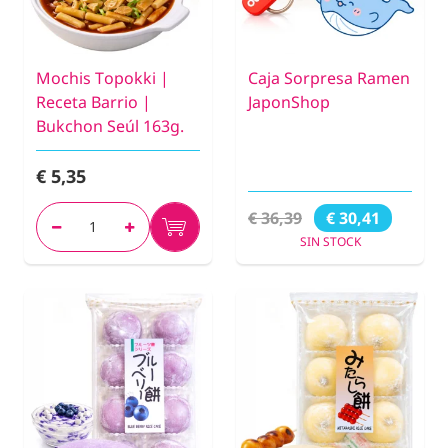
Mochis Topokki |
Caja Sorpresa Ramen
Receta Barrio |
JaponShop
Bukchon Seúl 163g.
€ 5,35
€ 36,39
€ 30,41
SIN STOCK