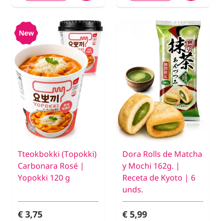
New
Tteokbokki (Topokki)
Dora Rolls de Matcha
Carbonara Rosé |
y Mochi 162g. |
Yopokki 120 g
Receta de Kyoto | 6
unds.
€ 3,75
€ 5,99