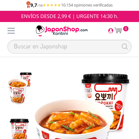
9,7
★★★★★
★★★★★
10.154 opiniones verificadas
/10
ENVÍOS DESDE 2,99 € | URGENTE 14:30 h.
0