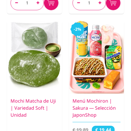
-2%
Mochi Matcha de Uji
Menú Mochiron |
| Variedad Soft |
Sakura — Selección
Unidad
JaponShop
€ 19,89
€ 19,44