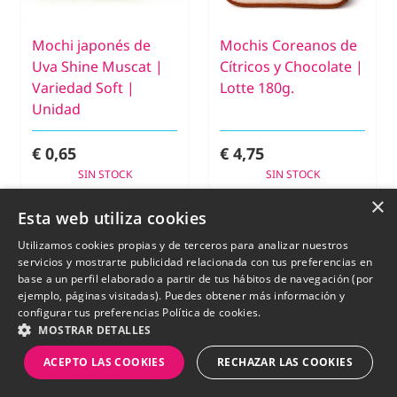
Mochi japonés de
Mochis Coreanos de
Uva Shine Muscat |
Cítricos y Chocolate |
Variedad Soft |
Lotte 180g.
Unidad
€ 0,65
€ 4,75
SIN STOCK
SIN STOCK
×
Esta web utiliza cookies
-4%
New
Utilizamos cookies propias y de terceros para analizar nuestros
servicios y mostrarte publicidad relacionada con tus preferencias en
base a un perfil elaborado a partir de tus hábitos de navegación (por
ejemplo, páginas visitadas). Puedes obtener más información y
configurar tus preferencias
Política de cookies.
MOSTRAR DETALLES
ACEPTO LAS COOKIES
RECHAZAR LAS COOKIES