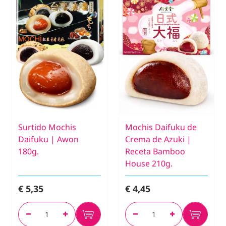
Surtido Mochis
Mochis Daifuku de
Daifuku | Awon
Crema de Azuki |
180g.
Receta Bamboo
House 210g.
€ 5,35
€ 4,45