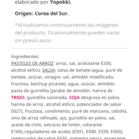
elaborado por
Yopokki.
Origen: Corea del Sur.
*Actualizamos continuamente las imágenes
del producto. Ocasionalmente pueden variar
sin previo aviso.
Ingredientes:
PASTELES DE ARROZ
: arroz, sal, acidulante E330,
alcohol etílico.
SALSA
: salsa de tomate (agua. puré de
tomate, azúcar, vinagre, sal, almidón modificado,
fructosa, ketchup picante), agua, azúcar, almidón,
pasta de guindilla [jarabe de almidón, harina de
TRIGO
, guindilla sazonada,
SOJA
desgrasa en polvo,
harina de arroz, alcohol etílico, potenciador de sabor
E621], fructosa, condimento, puré de manzana, cebolla,
vino de arroz refinado, ajo, guindilla en polvo, sal,
aceite de chile, extracto de limón, colorante
E160c,reguladores de acidez (E501, E500, E339, E450),
potenciador de sabor E635, pimienta negra, espesante