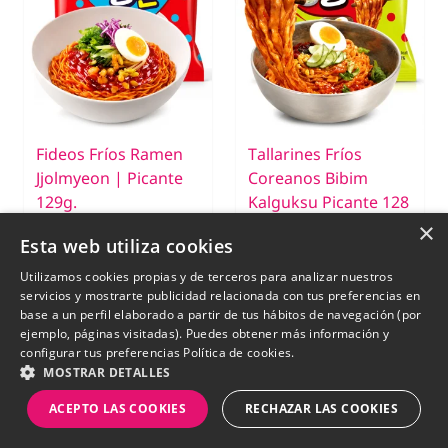
Fideos Fríos Ramen
Tallarines Fríos
Jjolmyeon | Picante
Coreanos Bibim
129g.
Kalguksu Picante 128
g
×
Esta web utiliza cookies
€ 2,55
€ 2,55
Utilizamos cookies propias y de terceros para analizar nuestros
servicios y mostrarte publicidad relacionada con tus preferencias en
base a un perfil elaborado a partir de tus hábitos de navegación (por
ejemplo, páginas visitadas). Puedes obtener más información y
configurar tus preferencias
Política de cookies.
MOSTRAR DETALLES
ACEPTO LAS COOKIES
RECHAZAR LAS COOKIES
New