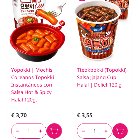
Yopokki | Mochis
Tteokbokki (Topokki)
Coreanos Topokki
Salsa Jjajang Cup
Instantáneos con
Halal | Delief 120 g
Salsa Hot & Spicy
Halal 120g.
€ 3,70
€ 3,55