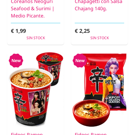
Coreanos Neoguri
Chapagetti con Salsa
Seafood & Surimi |
Chajang 140g.
Medio Picante.
€ 1,99
€ 2,25
SIN STOCK
SIN STOCK
New
New
Fideos Ramen
Fideos Ramen