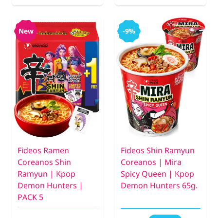
New
-9%
Fideos Ramen
Fideos Shin Ramyun
Coreanos Shin
Coreanos | Mira
Ramyun | Kpop
Spicy Queen | Kpop
Demon Hunters |
Demon Hunters 65g.
PACK 5