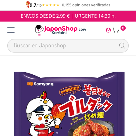
9,7
★★★★★
★★★★★
10.155 opiniones verificadas
/10
ENVÍOS DESDE 2,99 € | URGENTE 14:30 h.
0