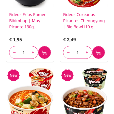
Fideos Fríos Ramen
Fideos Coreanos
Bibimbap | Muy
Picantes Cheongyang
Picante 130g.
| Big Bowl110 g
€ 1,95
€ 2,49
New
New