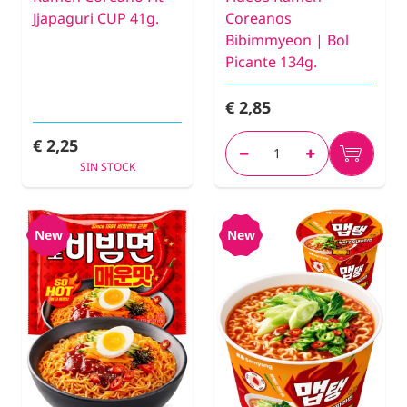
Jjapaguri CUP 41g.
Coreanos
Bibimmyeon | Bol
Picante 134g.
€ 2,85
€ 2,25
SIN STOCK
New
New