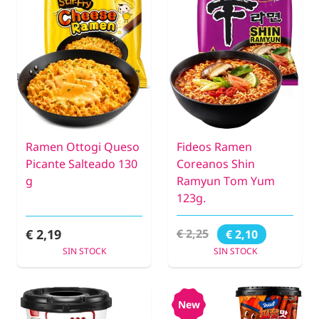
Ramen Ottogi Queso
Fideos Ramen
Picante Salteado 130
Coreanos Shin
g
Ramyun Tom Yum
123g.
€ 2,19
€ 2,25
€ 2,10
SIN STOCK
SIN STOCK
New