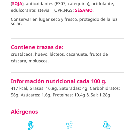
(
SOJA
), antioxidantes (E307, catequina), acidulante,
edulcorante: stevia.
TOPPINGS
:
SÉSAMO
.
Conservar en lugar seco y fresco, protegido de la luz
solar.
Contiene trazas de:
crustáceos, huevo, lácteos, cacahuete, frutos de
cáscara, moluscos.
Información nutricional cada 100 g.
417 kcal, Grasas: 16.8g, Saturadas: 4g, Carbohidratos:
56g, Azúcares: 1.6g, Proteínas: 10.4g
&
Sal: 1.28g
Alérgenos