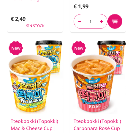
€ 1,99
€ 2,49
SIN STOCK
New
New
Tteokbokki (Topokki)
Tteokbokki (Topokki)
Mac & Cheese Cup |
Carbonara Rosé Cup