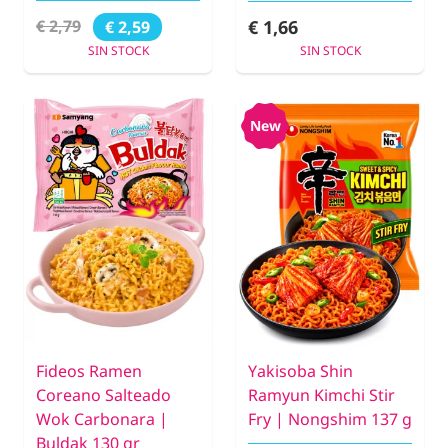
€ 1,66
€ 2,79
€ 2,59
SIN STOCK
SIN STOCK
New
Fideos Ramen
Yakisoba Shin
Coreano Salteado
Ramyun Kimchi Stir
Wok Carbonara |
Fry | Nongshim 137 g
Buldak 130 gr