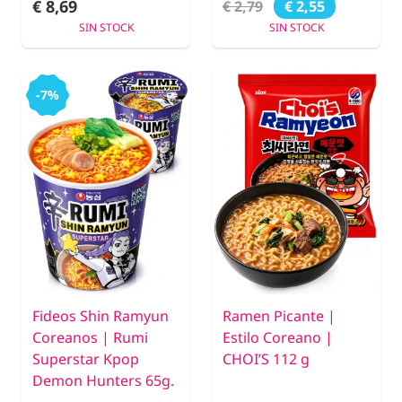
€ 8,69
€ 2,79
€ 2,55
SIN STOCK
SIN STOCK
-7%
Fideos Shin Ramyun
Ramen Picante |
Coreanos | Rumi
Estilo Coreano |
Superstar Kpop
CHOI’S 112 g
Demon Hunters 65g.