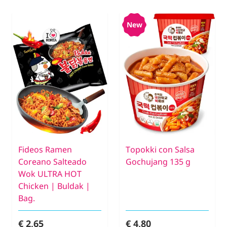
New
Fideos Ramen
Topokki con Salsa
Coreano Salteado
Gochujang 135 g
Wok ULTRA HOT
Chicken | Buldak |
Bag.
€ 2,65
€ 4,80