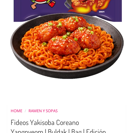
HOME
/
RAMEN Y SOPAS
Fideos Yakisoba Coreano
Yangnyeom | Buldak | Bag | Edición