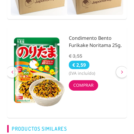
Condimento Bento
nidad
Furikake Noritama 25g.
€ 3,55
€ 2,59
(IVA incluído)
COMPRAR
PRODUCTOS SIMILARES