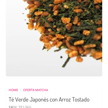
HOME
/
OFERTA MATCHA
Té Verde Japonés con Arroz Tostado
SKU
: TE1365