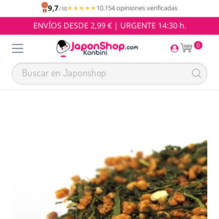
9,7
★★★★★
★★★★★
10.154 opiniones verificadas
/10
ENVÍOS DESDE 2,99 € | URGENTE 14:30 h.
0