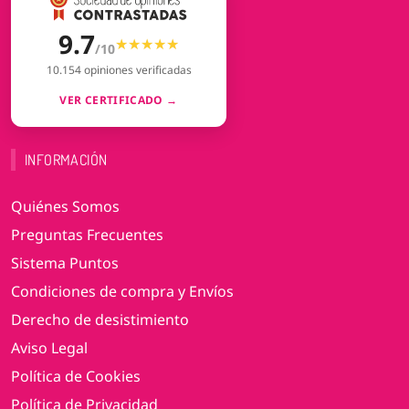
9.7
★★★★★
★★★★★
/10
10.154 opiniones verificadas
VER CERTIFICADO →
INFORMACIÓN
Quiénes Somos
Preguntas Frecuentes
Sistema Puntos
Condiciones de compra y Envíos
Derecho de desistimiento
Aviso Legal
Política de Cookies
Política de Privacidad