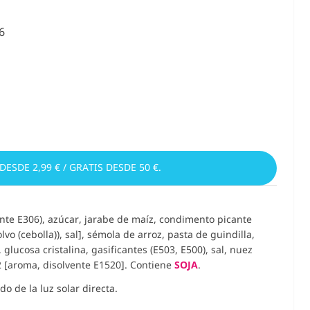
6
 DESDE 2,99 € / GRATIS DESDE 50 €.
ante E306), azúcar, jarabe de maíz, condimento picante
o (cebolla)), sal], sémola de arroz, pasta de guindilla,
glucosa cristalina, gasificantes (E503, E500), sal, nuez
2 [aroma, disolvente E1520]. Contiene
SOJA
.
o de la luz solar directa.