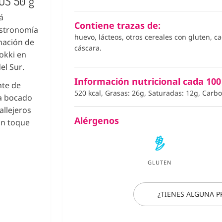
OS 50 g
á
Contiene trazas de:
astronomía
huevo, lácteos, otros cereales con gluten, c
nación de
cáscara.
okki en
el Sur.
Información nutricional cada 100
nte de
520 kcal, Grasas: 26g, Saturadas: 12g, Carbo
da bocado
allejeros
Alérgenos
un toque
GLUTEN
¿TIENES ALGUNA 