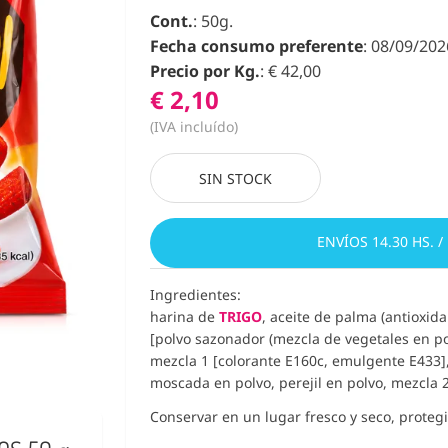
Cont.
: 50g.
Fecha consumo preferente
: 08/09/202
Precio por Kg.
: € 42,00
€ 2,10
(IVA incluído)
SIN STOCK
ENVÍOS 14.30 HS. /
Ingredientes:
harina de
TRIGO
, aceite de palma (antioxid
[polvo sazonador (mezcla de vegetales en polv
mezcla 1 [colorante E160c, emulgente E433], 
moscada en polvo, perejil en polvo, mezcla 
Conservar en un lugar fresco y seco, protegid