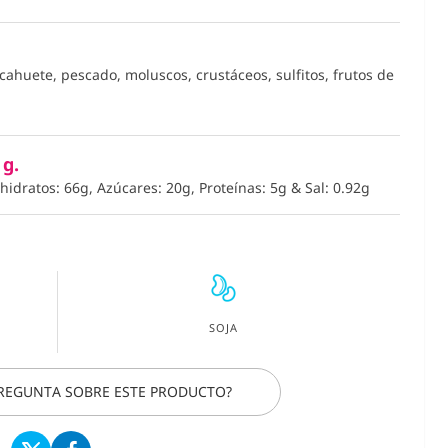
acahuete, pescado, moluscos, crustáceos, sulfitos, frutos de
 g.
hidratos: 66g, Azúcares: 20g, Proteínas: 5g
&
Sal: 0.92g
SOJA
PREGUNTA SOBRE ESTE PRODUCTO?