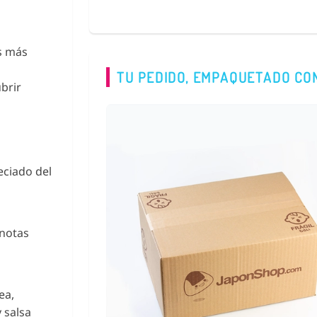
s más
TU PEDIDO, EMPAQUETADO CO
brir
eciado del
 notas
ea,
 salsa