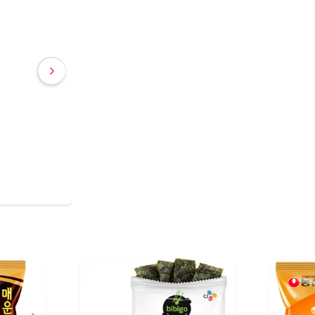
€ 2,63
€ 2,40
(IVA incluído)
COMPRAR