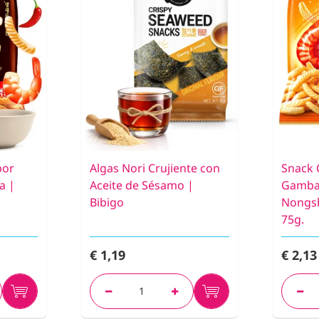
bor
Algas Nori Crujiente con
Snack 
a |
Aceite de Sésamo |
Gambas 
Bibigo
Nongs
75g.
€ 1,19
€ 2,13