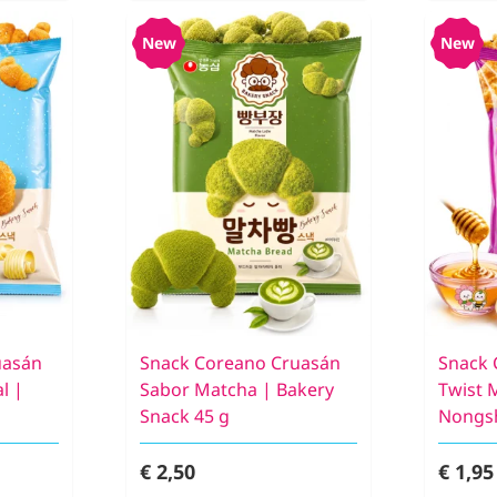
New
New
uasán
Snack Coreano Cruasán
Snack 
l |
Sabor Matcha | Bakery
Twist 
Snack 45 g
Nongs
€ 2,50
€ 1,95