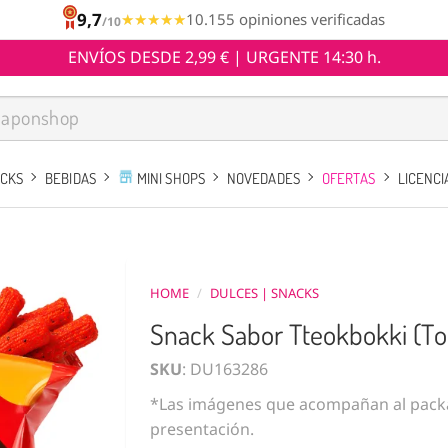
9,7
★★★★★
★★★★★
10.155 opiniones verificadas
/10
ENVÍOS DESDE 2,99 € | URGENTE 14:30 h.
ACKS
BEBIDAS
MINI SHOPS
NOVEDADES
OFERTAS
LICENCI
HOME
/
DULCES | SNACKS
Snack Sabor Tteokbokki (To
SKU
: DU163286
*Las imágenes que acompañan al packa
presentación.