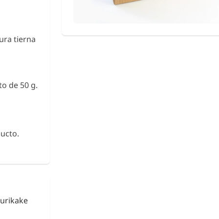
tura tierna
o de 50 g.
ucto.
urikake
Fideos de Konjac
Shirataki con Ca