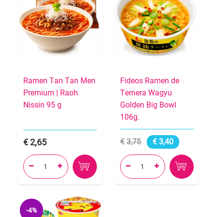
Ramen Tan Tan Men
Fideos Ramen de
Premium | Raoh
Ternera Wagyu
Nissin 95 g
Golden Big Bowl
106g.
2,65
3,75
3,40




-4%