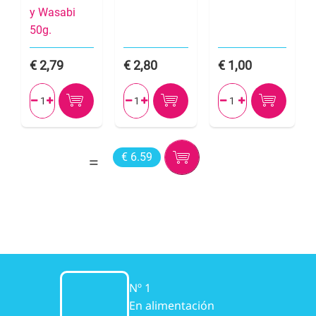
y Wasabi
50g.
2,79
2,80
1,00






€ 6.59
Nº 1
En alimentación