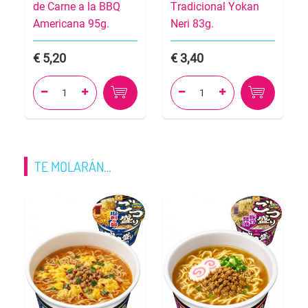
de Carne a la BBQ
Tradicional Yokan
Americana 95g.
Neri 83g.
5,20
3,40




TE MOLARÁN…