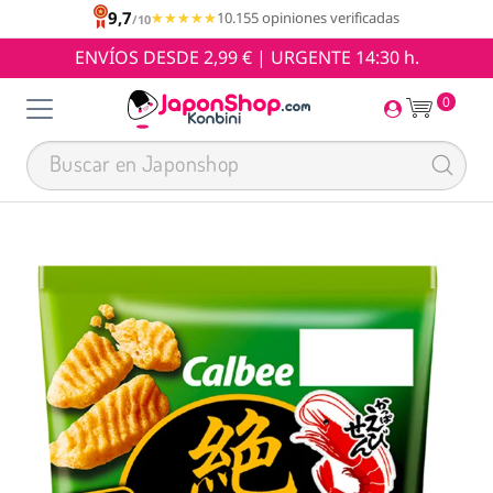
9,7
★★★★★
★★★★★
10.155 opiniones verificadas
/10
ENVÍOS DESDE 2,99 € | URGENTE 14:30 h.
0