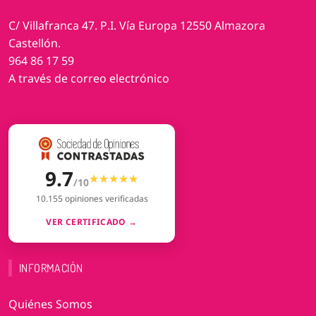
C/ Villafranca 47. P.I. Vía Europa 12550 Almazora
Castellón.
964 86 17 59
A través de correo electrónico
9.7
★★★★★
★★★★★
/10
10.155 opiniones verificadas
VER CERTIFICADO →
INFORMACIÓN
Quiénes Somos