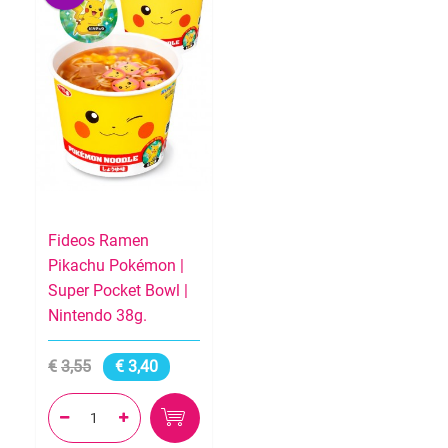
Fideos Ramen
Pikachu Pokémon |
Super Pocket Bowl |
Nintendo 38g.
3,55
3,40

