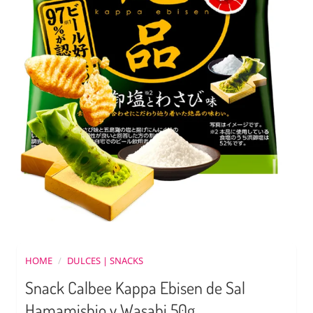
HOME
/
DULCES | SNACKS
Snack Calbee Kappa Ebisen de Sal
Hamamishio y Wasabi 50g.