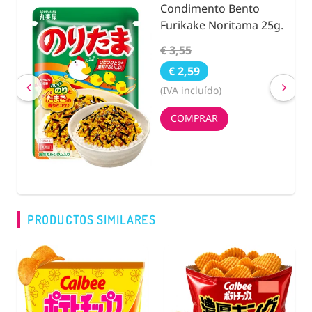
Condimento Bento
nidad
Furikake Noritama 25g.
€ 3,55
€ 2,59
(IVA incluído)
COMPRAR
PRODUCTOS SIMILARES