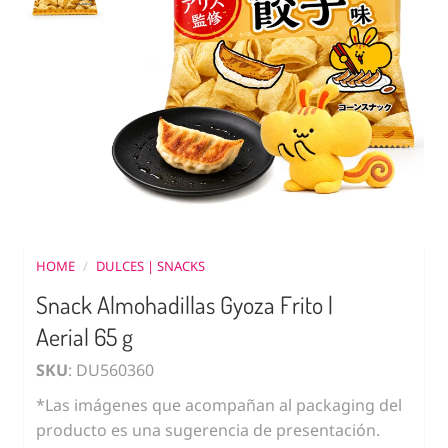
HOME
/
DULCES | SNACKS
Snack Almohadillas Gyoza Frito |
Aerial 65 g
SKU
: DU560360
*Las imágenes que acompañan al packaging del
producto es una sugerencia de presentación.