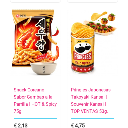
Snack Coreano
Pringles Japonesas
Sabor Gambas a la
Takoyaki Kansai |
Parrilla | HOT & Spicy
Souvenir Kansai |
75g.
TOP VENTAS 53g.
2,13
4,75