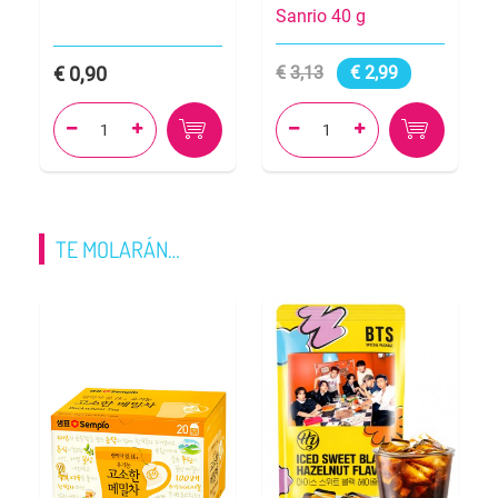
Sanrio 40 g
0,90
3,13
2,99




TE MOLARÁN…