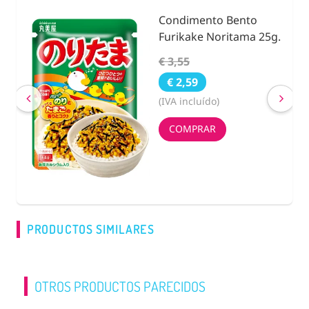
Condimento Bento
nidad
Furikake Noritama 25g.
€ 3,55
€ 2,59
(IVA incluído)
COMPRAR
PRODUCTOS SIMILARES
OTROS PRODUCTOS PARECIDOS