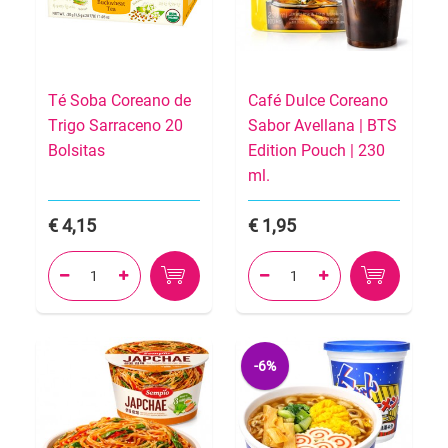
Té Soba Coreano de
Café Dulce Coreano
Trigo Sarraceno 20
Sabor Avellana | BTS
Bolsitas
Edition Pouch | 230
ml.
4,15
1,95




-6%