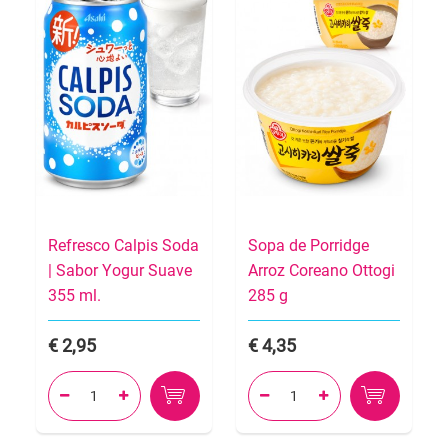
Refresco Calpis Soda
Sopa de Porridge
| Sabor Yogur Suave
Arroz Coreano Ottogi
355 ml.
285 g
2,95
4,35



