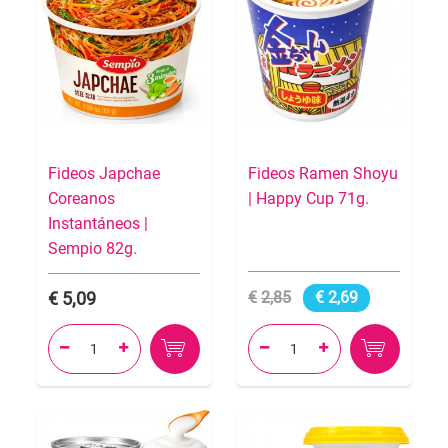
Fideos Japchae
Fideos Ramen Shoyu
Coreanos
| Happy Cup 71g.
Instantáneos |
Sempio 82g.
5,09
2,85
2,69



