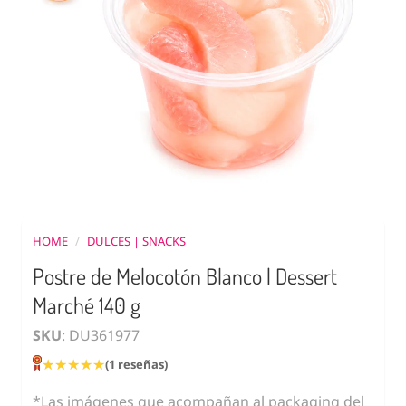
HOME
/
DULCES | SNACKS
Postre de Melocotón Blanco | Dessert
Marché 140 g
SKU
: DU361977
★★★★★
★★★★★
(1 reseñas)
*Las imágenes que acompañan al packaging del