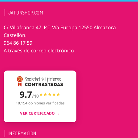
JAPONSHOP.COM
C/ Villafranca 47. P.I. Vía Europa 12550 Almazora
Castellón.
964 86 17 59
A través de correo electrónico
9.7
★★★★★
★★★★★
/10
10.154 opiniones verificadas
VER CERTIFICADO →
INFORMACIÓN