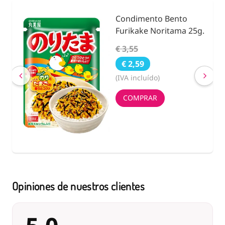
Condimento Bento
nidad
Furikake Noritama 25g.
€ 3,55
€ 2,59
(IVA incluído)
COMPRAR
Opiniones de nuestros clientes