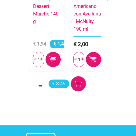
Dessert
Americano
Marché 140
con Avellana
g
| McNulty
190 ml.
1,94
1,49
2,00




€ 3.49