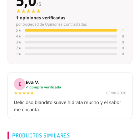
5,0
/5
★★★★★
★★★★★
1 opiniones verificadas
por Sociedad de Opiniones Contrastadas
5★
1
4★
0
3★
0
2★
0
1★
0
Eva V.
E
✓ Compra verificada
★★★★★
★★★★★
03/08/2026
Delicioso blandito suave hidrata mucho y el sabor
me encanta.
PRODUCTOS SIMILARES