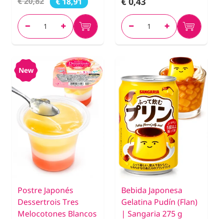
€ 0,43
€ 20,82
€ 18,91
New
Postre Japonés
Bebida Japonesa
Dessertrois Tres
Gelatina Pudín (Flan)
Melocotones Blancos
| Sangaria 275 g