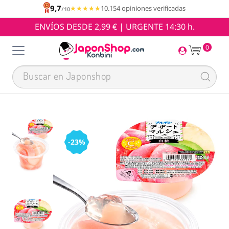
9,7
★★★★★
★★★★★
10.154 opiniones verificadas
/10
ENVÍOS DESDE 2,99 € | URGENTE 14:30 h.
0
-23%