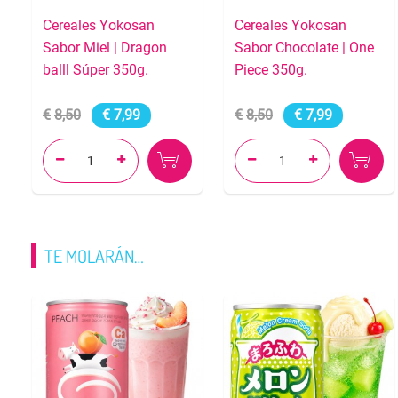
Cereales Yokosan
Cereales Yokosan
Sabor Miel | Dragon
Sabor Chocolate | One
balll Súper 350g.
Piece 350g.
8,50
7,99
8,50
7,99




TE MOLARÁN…