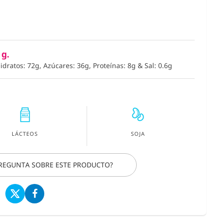
del Bosque 
Aleatorios
€ 3,39
€ 2,75
 g.
(IVA incluído)
idratos: 72g, Azúcares: 36g, Proteínas: 8g
&
Sal: 0.6g
COMPRAR
LÁCTEOS
SOJA
PREGUNTA SOBRE ESTE PRODUCTO?