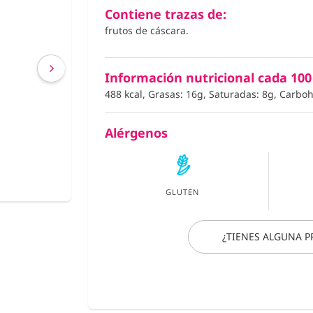
€ 2,63
Contiene trazas de:
frutos de cáscara.
€ 2,40
(IVA incluído)
Información nutricional cada 100
COMPRAR
488 kcal, Grasas: 16g, Saturadas: 8g, Carboh
Alérgenos
GLUTEN
¿TIENES ALGUNA 