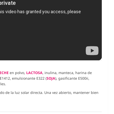
ECHE
en polvo,
LACTOSA
, inulina, manteca, harina de
 E1412, emulsionante E322 (
SOJA
), gasificante E500ii,
les.
do de la luz solar directa. Una vez abierto, mantener bien
, Natural
Chicles XYLI
labaza 200g.
Limitada BTS