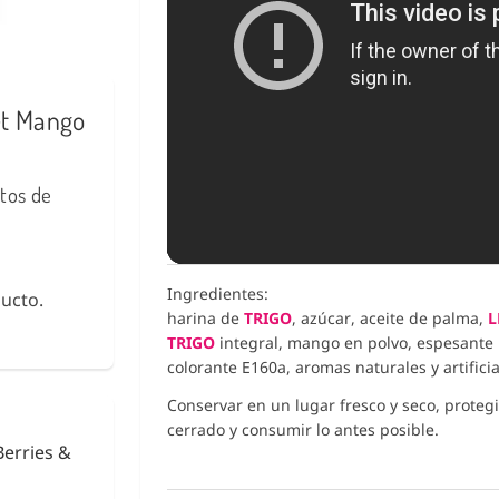
et Mango
rtos de
Ingredientes:
ucto.
harina de
TRIGO
, azúcar, aceite de palma,
L
TRIGO
integral, mango en polvo, espesante
colorante E160a, aromas naturales y artificia
Conservar en un lugar fresco y seco, protegi
cerrado y consumir lo antes posible.
urikake
Fideos de Konjac
Shirataki con Ca