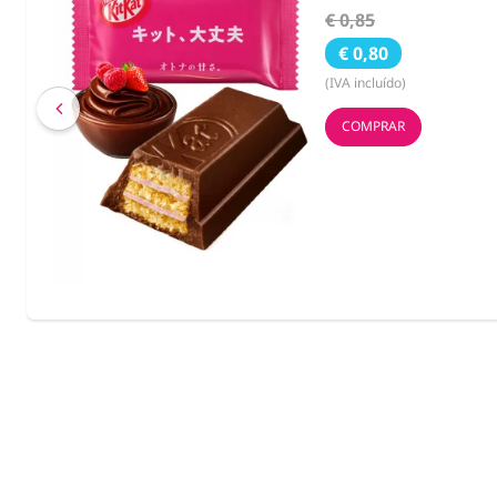
€ 3,55
€ 2,59
(IVA incluído)
COMPRAR