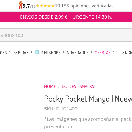
9,7
★★★★★
★★★★★
10.155 opiniones verificadas
/10
ENVÍOS DESDE 2,99 € | URGENTE 14:30 h.
ACKS
BEBIDAS
MINI SHOPS
NOVEDADES
OFERTAS
LICENCI
HOME
/
DULCES | SNACKS
Pocky Pocket Mango | Nuev
SKU
: DUD1400
*Las imágenes que acompañan al packa
presentación.