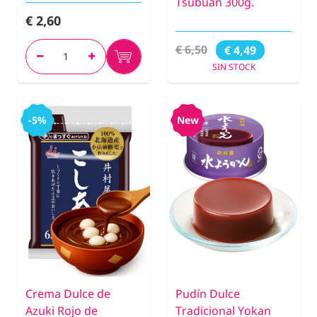
Tsubuan 300g.
€ 2,60
€ 6,50
€ 4,49
SIN STOCK
-5%
New
Crema Dulce de
Pudín Dulce
Azuki Rojo de
Tradicional Yokan