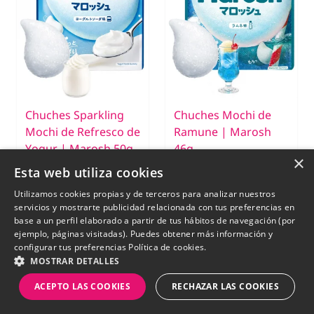
Chuches Sparkling
Chuches Mochi de
Mochi de Refresco de
Ramune | Marosh
Yogur | Marosh 50g.
46g.
×
Esta web utiliza cookies
€ 3,20
€ 3,20
€ 2,25
€ 1,99
Utilizamos cookies propias y de terceros para analizar nuestros
SIN STOCK
SIN STOCK
servicios y mostrarte publicidad relacionada con tus preferencias en
base a un perfil elaborado a partir de tus hábitos de navegación (por
ejemplo, páginas visitadas). Puedes obtener más información y
configurar tus preferencias
Política de cookies.
-15%
-15%
MOSTRAR DETALLES
ACEPTO LAS COOKIES
RECHAZAR LAS COOKIES