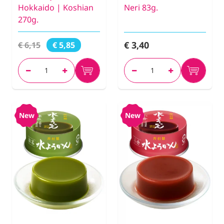
Hokkaido | Koshian
Neri 83g.
270g.
€ 3,40
€ 6,15
€ 5,85
New
New