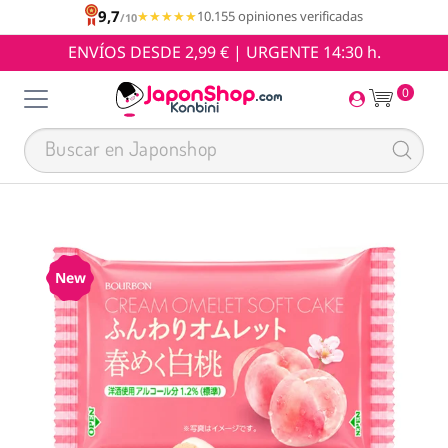
9,7
★★★★★
★★★★★
10.155 opiniones verificadas
/10
ENVÍOS DESDE 2,99 € | URGENTE 14:30 h.
0
New