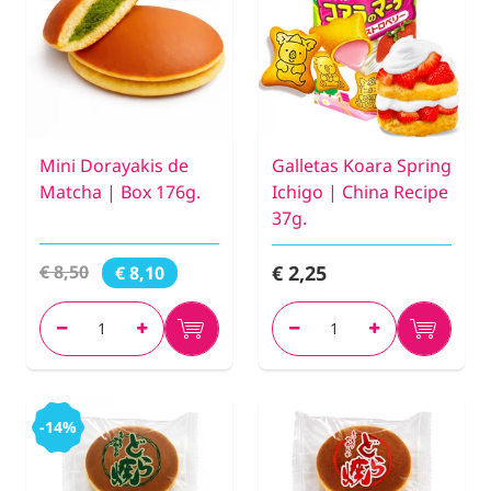
Mini Dorayakis de
Galletas Koara Spring
Matcha | Box 176g.
Ichigo | China Recipe
37g.
€ 2,25
€ 8,50
€ 8,10
-14%