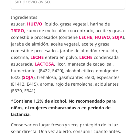
sin previo aviso.
Ingredientes:
azúcar,
HUEVO
líquido, grasa vegetal, harina de
TRIGO
, zumo de melocotón concentrado, aceite y grasa
comestible procesados ​​(contiene
LECHE
,
HUEVO
,
SOJA
),
jarabe de almidón, aceite vegetal, aceite y grasa
comestible procesados, jarabe de almidón reducido,
dextrina,
LECHE
entera en polvo,
LECHE
condensada
azucarada,
LACTOSA
, licor, manteca de cacao, sal,
humectantes (E422, E420), alcohol etílico, emulgente
E322 (
SOJA
), trehalosa, gasificantes E500, espesantes
(E1412, E415), aroma, rojo de remolacha, acidulantes
(E330, E341).
*Contiene 1,2% de alcohol. No recomendado para
niños, ni mujeres embarazadas o en periodo de
lactancia.
Conservar en lugar fresco y seco, protegido de la luz
solar directa. Una vez abierto, consumir cuanto antes.