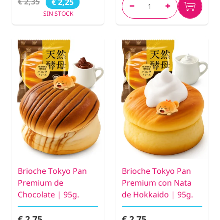
€ 2,35
€ 2,25
SIN STOCK
Brioche Tokyo Pan
Brioche Tokyo Pan
Premium de
Premium con Nata
Chocolate | 95g.
de Hokkaido | 95g.
€ 2,75
€ 2,75