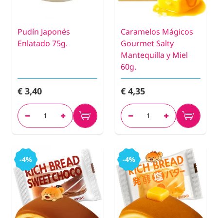
Pudín Japonés
Caramelos Mágicos
Enlatado 75g.
Gourmet Salty
Mantequilla y Miel
60g.
€ 3,40
€ 4,35
-4%
-4%