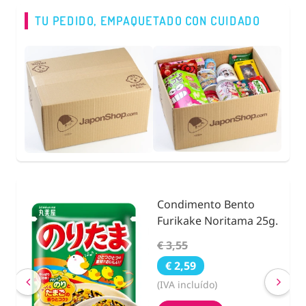
TU PEDIDO, EMPAQUETADO CON CUIDADO
o
Fideos de Konjac,
 25g.
Natural Shirataki con
Calabaza 200g.
€ 2,63
€ 2,40
(IVA incluído)