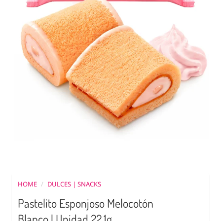
HOME
/
DULCES | SNACKS
Pastelito Esponjoso Melocotón
Blanco | Unidad 22,1g.