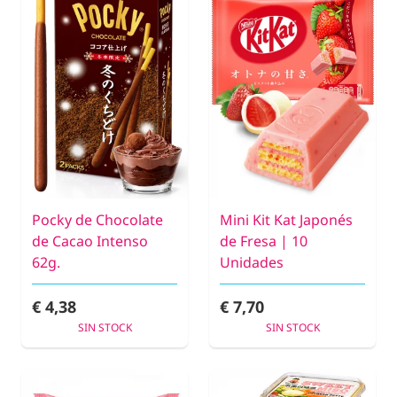
Pocky de Chocolate
Mini Kit Kat Japonés
de Cacao Intenso
de Fresa | 10
62g.
Unidades
€ 4,38
€ 7,70
SIN STOCK
SIN STOCK