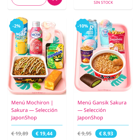
SIN STOCK
-2%
-10%
Menú Mochiron |
Menú Gansik Sakura
Sakura — Selección
— Selección
JaponShop
JaponShop
€ 19,89
€ 9,95
€ 19,44
€ 8,93