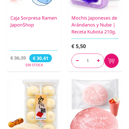
Caja Sorpresa Ramen
Mochis Japoneses de
JaponShop
Arándanos y Nube |
Receta Kubota 210g.
€ 5,50
€ 36,39
€ 30,41
SIN STOCK