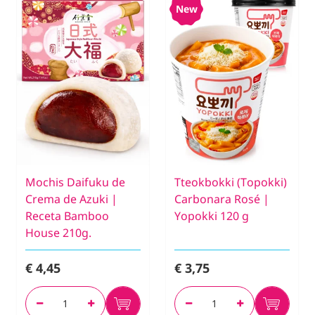
New
Mochis Daifuku de
Tteokbokki (Topokki)
Crema de Azuki |
Carbonara Rosé |
Receta Bamboo
Yopokki 120 g
House 210g.
€ 4,45
€ 3,75