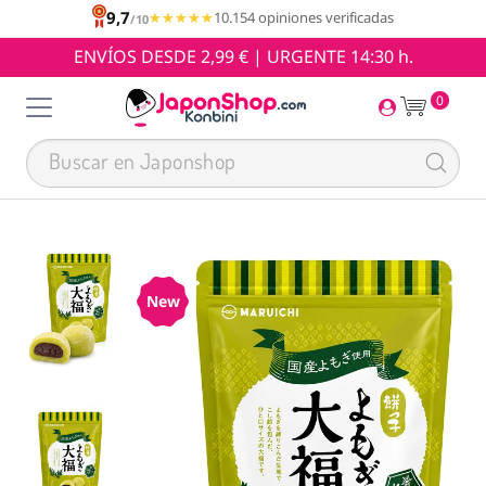
9,7
★★★★★
★★★★★
10.154 opiniones verificadas
/10
ENVÍOS DESDE 2,99 € | URGENTE 14:30 h.
0
New