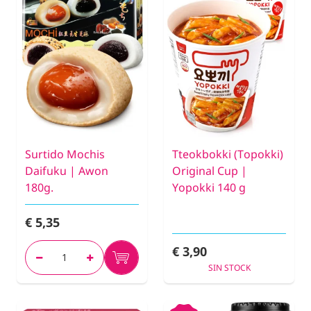
Surtido Mochis
Tteokbokki (Topokki)
Daifuku | Awon
Original Cup |
180g.
Yopokki 140 g
€ 5,35
€ 3,90
SIN STOCK