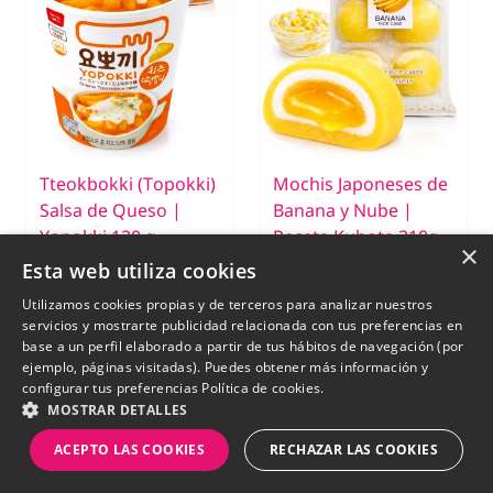
Tteokbokki (Topokki)
Mochis Japoneses de
Salsa de Queso |
Banana y Nube |
Yopokki 120 g
Receta Kubota 210g.
×
Esta web utiliza cookies
€ 3,75
€ 5,50
Utilizamos cookies propias y de terceros para analizar nuestros
servicios y mostrarte publicidad relacionada con tus preferencias en
base a un perfil elaborado a partir de tus hábitos de navegación (por
ejemplo, páginas visitadas). Puedes obtener más información y
configurar tus preferencias
Política de cookies.
MOSTRAR DETALLES
New
New
ACEPTO LAS COOKIES
RECHAZAR LAS COOKIES