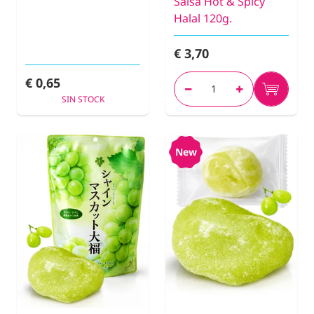
Salsa Hot & Spicy
Halal 120g.
€ 3,70
€ 0,65
SIN STOCK
New