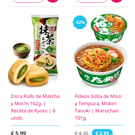
-32%
Dora Rolls de Matcha
Fideos Soba de Miso
y Mochi 162g. |
y Tempura, Midori
Receta de Kyoto | 6
Tanuki | Maruchan
unds.
101g.
€ 5,99
€ 4,35
€ 2,95