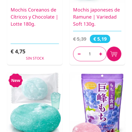
Mochis Coreanos de
Mochis japoneses de
Cítricos y Chocolate |
Ramune | Variedad
Lotte 180g.
Soft 130g.
€ 5,39
€ 5,19
€ 4,75
SIN STOCK
New