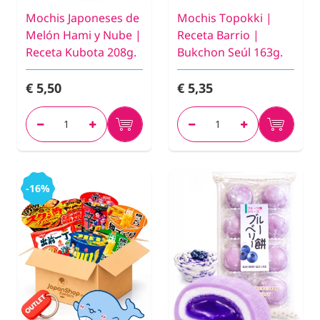
Mochis Japoneses de
Mochis Topokki |
Melón Hami y Nube |
Receta Barrio |
Receta Kubota 208g.
Bukchon Seúl 163g.
€ 5,50
€ 5,35
-16%