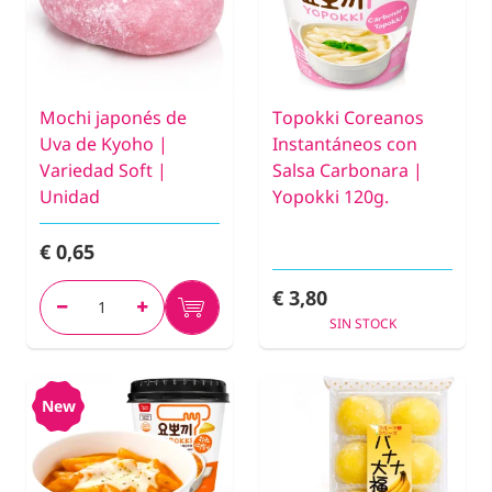
Mochi japonés de
Topokki Coreanos
Uva de Kyoho |
Instantáneos con
Variedad Soft |
Salsa Carbonara |
Unidad
Yopokki 120g.
€ 0,65
€ 3,80
SIN STOCK
New