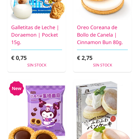
Galletitas de Leche |
Oreo Coreana de
Doraemon | Pocket
Bollo de Canela |
15g.
Cinnamon Bun 80g.
€ 0,75
€ 2,75
SIN STOCK
SIN STOCK
New