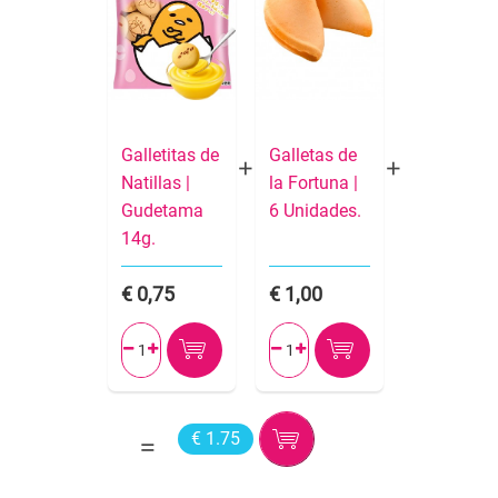
Galletitas de
Galletas de
Natillas |
la Fortuna |
Gudetama
6 Unidades.
14g.
0,75
1,00




€ 1.75