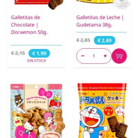
Galletitas de
Galletitas de Leche |
Chocolate |
Gudetama 38g.
Doraemon 50g.
€ 2,85
€ 2,69
€ 2,15
€ 1,99
SIN STOCK