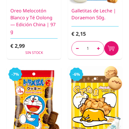
Oreo Melocotón
Galletitas de Leche |
Blanco y Té Oolong
Doraemon 50g.
— Edición China | 97
g
€ 2,15
€ 2,99
SIN STOCK
-7%
-6%