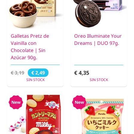
Galletas Pretz de
Oreo Illuminate Your
Vainilla con
Dreams | DUO 97g.
Chocolate | Sin
Azúcar 90g.
€ 4,35
€ 3,19
€ 2,49
SIN STOCK
SIN STOCK
New
New