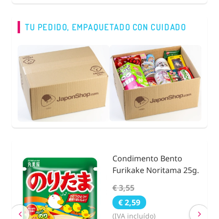
TU PEDIDO, EMPAQUETADO CON CUIDADO
Condimento Bento
nidad
Furikake Noritama 25g.
€ 3,55
€ 2,59
(IVA incluído)