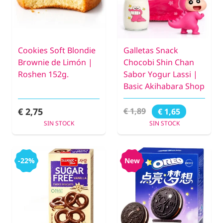
Cookies Soft Blondie
Galletas Snack
Brownie de Limón |
Chocobi Shin Chan
Roshen 152g.
Sabor Yogur Lassi |
Basic Akihabara Shop
€ 2,75
€ 1,89
€ 1,65
SIN STOCK
SIN STOCK
-22%
New