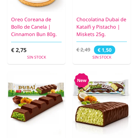
Oreo Coreana de
Chocolatina Dubai de
Bollo de Canela |
Kataifi y Pistacho |
Cinnamon Bun 80g.
Miskets 25g.
€ 2,75
€ 2,49
€ 1,50
SIN STOCK
SIN STOCK
New