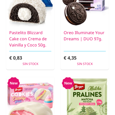
Pastelito Blizzard
Oreo Illuminate Your
Cake con Crema de
Dreams | DUO 97g.
Vainilla y Coco 50g.
€ 0,83
€ 4,35
SIN STOCK
SIN STOCK
New
New