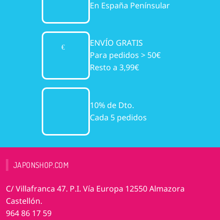
En España Penínsular
ENVÍO GRATIS
Para pedidos > 50€
Resto a 3,99€
10% de Dto.
Cada 5 pedidos
JAPONSHOP.COM
C/ Villafranca 47. P.I. Vía Europa 12550 Almazora
Castellón.
964 86 17 59