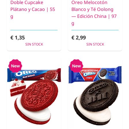
Doble Cupcake
Oreo Melocotón
Plátano y Cacao | 55
Blanco y Té Oolong
g
— Edición China | 97
g
€ 1,35
€ 2,99
SIN STOCK
SIN STOCK
New
New