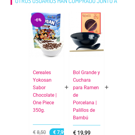
OTROS USUARIOS HAN COMPRADO JUNTO A
-6%
Cereales
Bol Grande y
Yokosan
Cuchara
Sabor
para Ramen
Chocolate |
de
One Piece
Porcelana |
350g.
Palillos de
Bambú
8,50
7,99
19,99