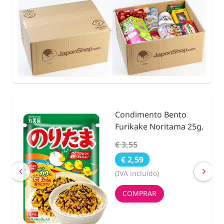
Condimento Bento
nidad
Furikake Noritama 25g.
€ 3,55
€ 2,59
(IVA incluído)
COMPRAR