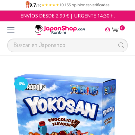
9,7
★★★★★
★★★★★
10.155 opiniones verificadas
/10
ENVÍOS DESDE 2,99 € | URGENTE 14:30 h.
0
-6%