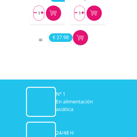




€ 27.98
Nº 1
En alimentación
asiática
24/48 H