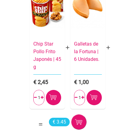
Chip Star
Galletas de
Pollo Frito
la Fortuna |
Japonés | 45
6 Unidades.
g
2,45
1,00




€ 3.45