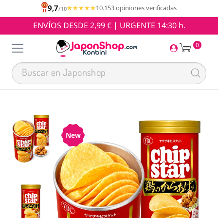
9,7
★★★★★
★★★★★
10.153 opiniones verificadas
/10
ENVÍOS DESDE 2,99 € | URGENTE 14:30 h.
0
New