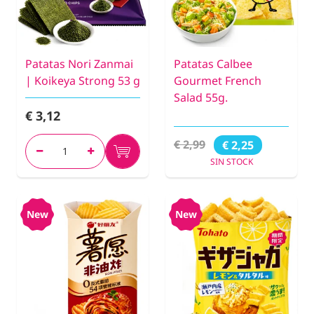
Patatas Nori Zanmai
Patatas Calbee
| Koikeya Strong 53 g
Gourmet French
Salad 55g.
€ 3,12
€ 2,99
€ 2,25
SIN STOCK
New
New