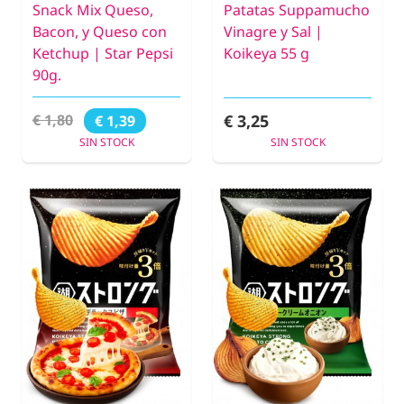
Snack Mix Queso,
Patatas Suppamucho
Bacon, y Queso con
Vinagre y Sal |
Ketchup | Star Pepsi
Koikeya 55 g
90g.
€ 3,25
€ 1,80
€ 1,39
SIN STOCK
SIN STOCK