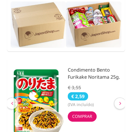
Condimento Bento
nidad
Furikake Noritama 25g.
€ 3,55
€ 2,59
(IVA incluído)
COMPRAR