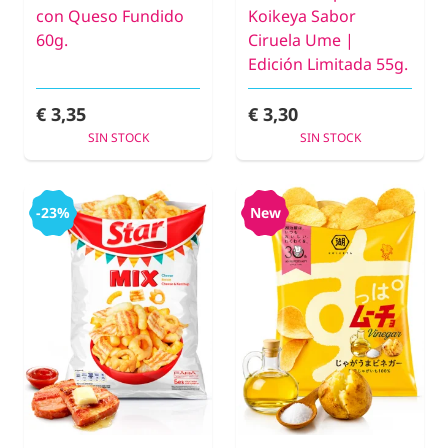
con Queso Fundido
Koikeya Sabor
60g.
Ciruela Ume |
Edición Limitada 55g.
€ 3,35
€ 3,30
SIN STOCK
SIN STOCK
-23%
New