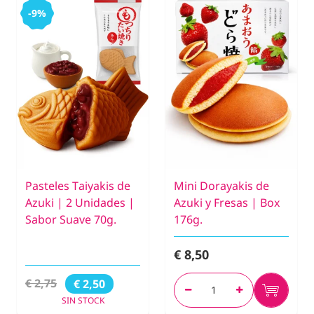
-9%
Pasteles Taiyakis de
Mini Dorayakis de
Azuki | 2 Unidades |
Azuki y Fresas | Box
Sabor Suave 70g.
176g.
€ 8,50
€ 2,75
€ 2,50
SIN STOCK