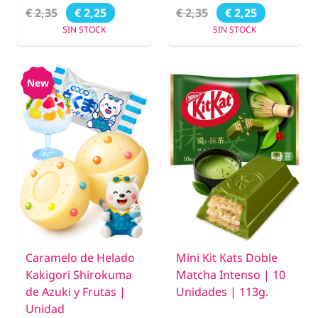
€ 2,35
€ 2,35
€ 2,25
€ 2,25
SIN STOCK
SIN STOCK
New
Caramelo de Helado
Mini Kit Kats Doble
Kakigori Shirokuma
Matcha Intenso | 10
de Azuki y Frutas |
Unidades | 113g.
Unidad