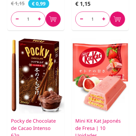
€ 1,15
€ 1,15
€ 0,99
Pocky de Chocolate
Mini Kit Kat Japonés
de Cacao Intenso
de Fresa | 10
62g.
Unidades