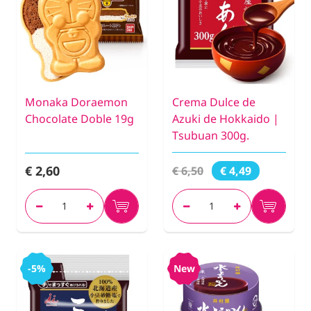
Monaka Doraemon
Crema Dulce de
Chocolate Doble 19g
Azuki de Hokkaido |
Tsubuan 300g.
€ 2,60
€ 6,50
€ 4,49
-5%
New