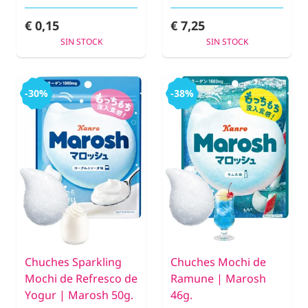
€ 0,15
€ 7,25
SIN STOCK
SIN STOCK
-30%
-38%
Chuches Sparkling
Chuches Mochi de
Mochi de Refresco de
Ramune | Marosh
Yogur | Marosh 50g.
46g.