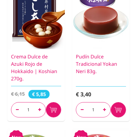
Crema Dulce de
Pudín Dulce
Azuki Rojo de
Tradicional Yokan
Hokkaido | Koshian
Neri 83g.
270g.
€ 3,40
€ 6,15
€ 5,85