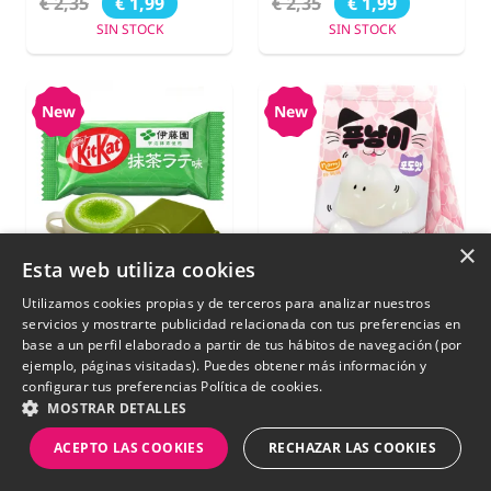
€ 2,35
€ 2,35
€ 1,99
€ 1,99
SIN STOCK
SIN STOCK
New
New
×
Esta web utiliza cookies
Utilizamos cookies propias y de terceros para analizar nuestros
servicios y mostrarte publicidad relacionada con tus preferencias en
base a un perfil elaborado a partir de tus hábitos de navegación (por
ejemplo, páginas visitadas). Puedes obtener más información y
Mini Kit Kat de
Pudín Coreano Gatito
configurar tus preferencias
Política de cookies.
Matcha Latte |
de Uva 90g.
MOSTRAR DETALLES
Premium Unidad
ACEPTO LAS COOKIES
RECHAZAR LAS COOKIES
€ 0,90