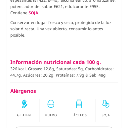
espesantes (E1422, E440), alcohol etílico, aromatizante,
potenciador del sabor E621, edulcorante E955.
Contiene
SOJA
.
Conservar en lugar fresco y seco, protegido de la luz
solar directa. Una vez abierto, consumir lo antes
posible.
Información nutricional cada 100 g.
326 kcal, Grasas: 12.8g, Saturadas: 5g, Carbohidratos:
44.7g, Azúcares: 20.2g, Proteínas: 7.9g
&
Sal: .48g
Alérgenos
GLUTEN
HUEVO
LÁCTEOS
SOJA