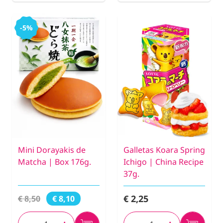
-5%
Mini Dorayakis de
Galletas Koara Spring
Matcha | Box 176g.
Ichigo | China Recipe
37g.
€ 2,25
€ 8,50
€ 8,10