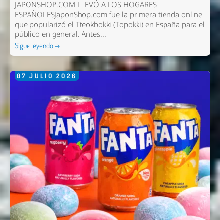
JAPONSHOP.COM LLEVÓ A LOS HOGARES
ESPAÑOLESJaponShop.com fue la primera tienda online
que popularizó el Tteokbokki (Topokki) en España para el
público en general. Antes...
Sigue leyendo →
07
JULIO
2026
Nombre *
Email *
Comentario *