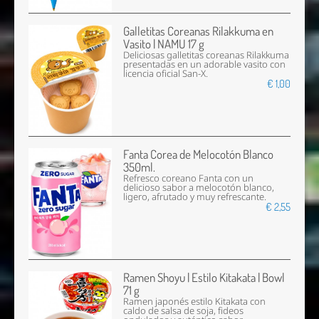
Galletitas Coreanas Rilakkuma en
Vasito | NAMU 17 g
Deliciosas galletitas coreanas Rilakkuma
presentadas en un adorable vasito con
licencia oficial San-X.
€ 1,00
Fanta Corea de Melocotón Blanco
350ml.
Refresco coreano Fanta con un
delicioso sabor a melocotón blanco,
ligero, afrutado y muy refrescante.
€ 2,55
Ramen Shoyu | Estilo Kitakata | Bowl
71 g
Ramen japonés estilo Kitakata con
caldo de salsa de soja, fideos