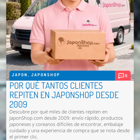
JAPON
,
JAPONSHOP
0
POR QUÉ TANTOS CLIENTES
REPITEN EN JAPONSHOP DESDE
2009
Descubre por qué miles de clientes repiten en
JaponShop.com desde 2009: envío rápido, productos
japoneses y coreanos difíciles de encontrar, embalaje
cuidado y una experiencia de compra que se nota desde
el primer clic.