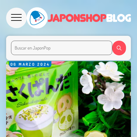
06
MARZO
2024