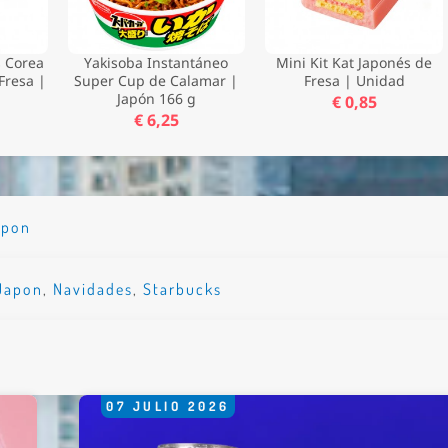
s Corea
Yakisoba Instantáneo
Mini Kit Kat Japonés de
Fresa |
Super Cup de Calamar |
Fresa | Unidad
Japón 166 g
€ 0,85
€ 6,25
apon
Japon
,
Navidades
,
Starbucks
07
JULIO
2026