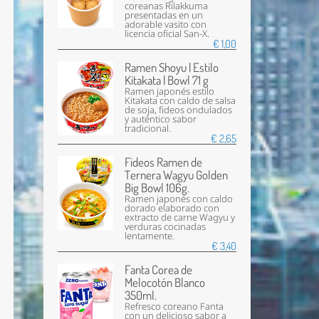
coreanas Rilakkuma
presentadas en un
adorable vasito con
licencia oficial San-X.
€ 1,00
Ramen Shoyu | Estilo
Kitakata | Bowl 71 g
Ramen japonés estilo
Kitakata con caldo de salsa
de soja, fideos ondulados
y auténtico sabor
tradicional.
€ 2,65
Fideos Ramen de
Ternera Wagyu Golden
Big Bowl 106g.
Ramen japonés con caldo
dorado elaborado con
extracto de carne Wagyu y
verduras cocinadas
lentamente.
€ 3,40
Fanta Corea de
Melocotón Blanco
350ml.
Refresco coreano Fanta
con un delicioso sabor a