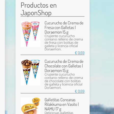
Productos en
JaponShop
Cucurucho de Crema de
Fresa con Galletas |
Doraemon 15 g
Crujiente cucurucho
coreano relleno de crema
de fresa con bolitas de
galleta y licencia oficial
Doraemon.
€ 0,69
Cucurucho de Crema de
Chocolate con Galletas |
Doraemon 15 g
Crujiente cucurucho
coreano relleno de crema
de chocolate con bolitas
de galleta y licencia oficial
Doraemon.
€ 0,69
Galletitas Coreanas
Rilakkuma en Vasito |
NAMU 17 g
Deliciosas galletitas