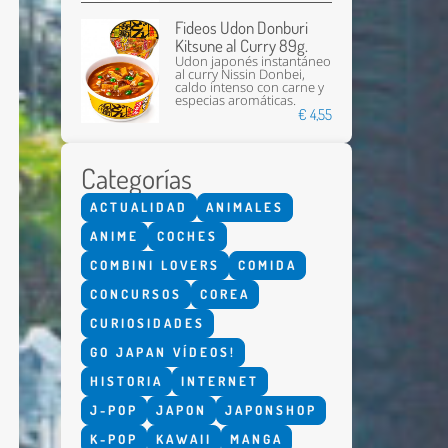
Fideos Udon Donburi
Kitsune al Curry 89g.
Udon japonés instantáneo
al curry Nissin Donbei,
caldo intenso con carne y
especias aromáticas.
€ 4,55
Categorías
Enviar
ACTUALIDAD
ANIMALES
ANIME
COCHES
COMBINI LOVERS
COMIDA
CONCURSOS
COREA
CURIOSIDADES
GO JAPAN VÍDEOS!
HISTORIA
INTERNET
J-POP
JAPON
JAPONSHOP
K-POP
KAWAII
MANGA