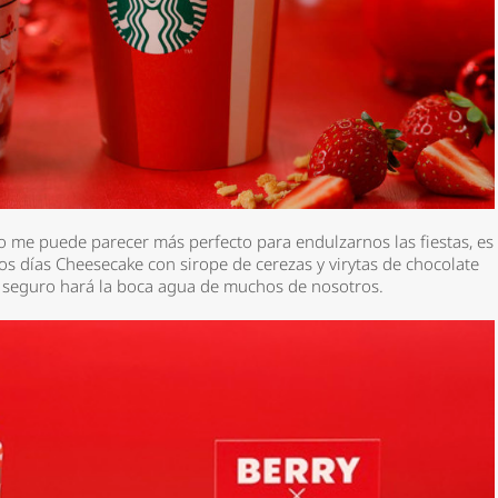
o me puede parecer más perfecto para endulzarnos las fiestas, es
s días Cheesecake con sirope de cerezas y virytas de chocolate
 seguro hará la boca agua de muchos de nosotros.