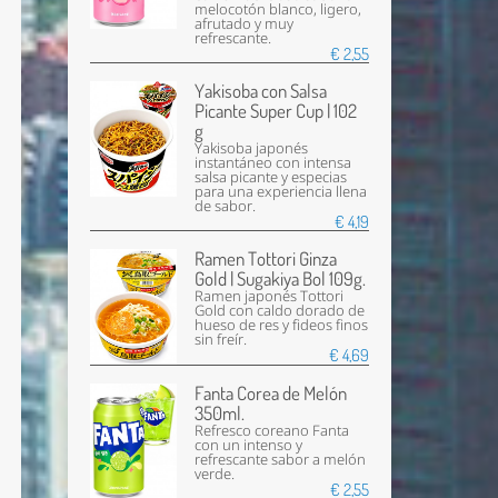
melocotón blanco, ligero,
afrutado y muy
refrescante.
€ 2,55
Yakisoba con Salsa
Picante Super Cup | 102
g
Yakisoba japonés
instantáneo con intensa
salsa picante y especias
para una experiencia llena
de sabor.
€ 4,19
Ramen Tottori Ginza
Gold | Sugakiya Bol 109g.
Ramen japonés Tottori
Gold con caldo dorado de
hueso de res y fideos finos
sin freír.
€ 4,69
Fanta Corea de Melón
350ml.
Refresco coreano Fanta
con un intenso y
refrescante sabor a melón
verde.
€ 2,55