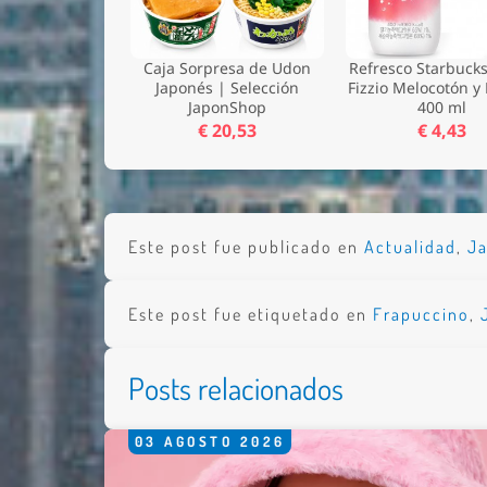
Caja Sorpresa de Udon
Refresco Starbuck
Japonés | Selección
Fizzio Melocotón y 
JaponShop
400 ml
€ 20,53
€ 4,43
Este post fue publicado en
Actualidad
,
J
Este post fue etiquetado en
Frapuccino
,
Posts relacionados
03
AGOSTO
2026