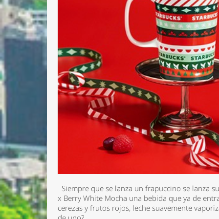
Nombre 
Email *
Siempre que se lanza un frapuccino se lanza su e
Comenta
x Berry White Mocha
una bebida que ya de entra
cerezas y frutos rojos, leche suavemente vaporiz
de uno?