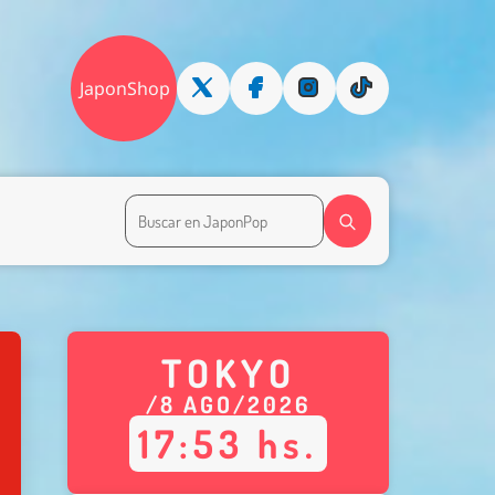
JaponShop
TOKYO
/
8
AGO
/
2026
17
:
53
hs.