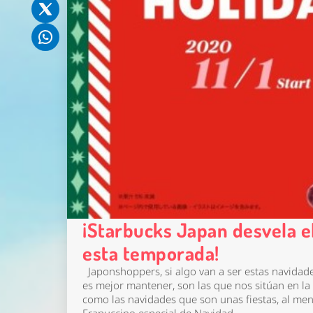
¡Starbucks Japan desvela e
esta temporada!
Japonshoppers, si algo van a ser estas navidade
es mejor mantener, son las que nos sitúan en la 
como las navidades que son unas fiestas, al men