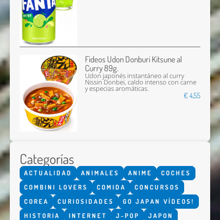
Fideos Udon Donburi Kitsune al
Curry 89g.
Udon japonés instantáneo al curry
Nissin Donbei, caldo intenso con carne
y especias aromáticas.
€ 4,55
Categorías
ACTUALIDAD
ANIMALES
ANIME
COCHES
COMBINI LOVERS
COMIDA
CONCURSOS
COREA
CURIOSIDADES
GO JAPAN VÍDEOS!
HISTORIA
INTERNET
J-POP
JAPON