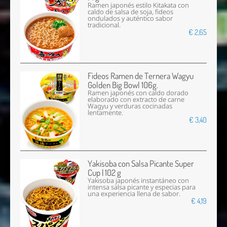
Ramen japonés estilo Kitakata con
caldo de salsa de soja, fideos
ondulados y auténtico sabor
tradicional.
€ 2,65
Fideos Ramen de Ternera Wagyu
Golden Big Bowl 106g.
Ramen japonés con caldo dorado
elaborado con extracto de carne
Wagyu y verduras cocinadas
lentamente.
€ 3,40
Yakisoba con Salsa Picante Super
Cup | 102 g
Yakisoba japonés instantáneo con
intensa salsa picante y especias para
una experiencia llena de sabor.
€ 4,19