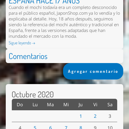
ESPAÑA HACE 17 AÑOS
Cuando el mochi todavía era un completo desconocido
para el público español, JaponShop.com ya lo vendía y lo
explicaba al detalle. Hoy, 18 años después, seguimos
siendo la referencia del mochi auténtico y tradicional en
España, frente a las versiones adaptadas que han
inundado el mercado con la moda.
Sigue leyendo →
Comentarios
Agregar comentario
Octubre 2020
Do
Lu
Ma
Mi
Ju
Vi
Sa
1
2
3
4
5
6
7
8
9
10