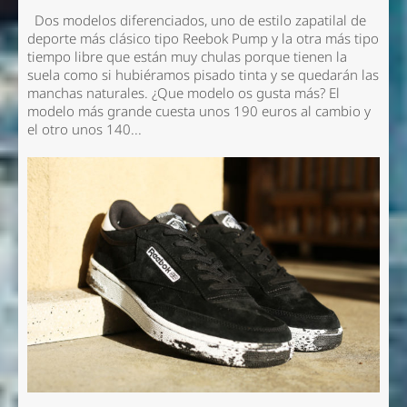
Dos modelos diferenciados, uno de estilo zapatilal de
deporte más clásico tipo Reebok Pump y la otra más tipo
tiempo libre que están muy chulas porque tienen la
suela como si hubiéramos pisado tinta y se quedarán las
manchas naturales. ¿Que modelo os gusta más? El
modelo más grande cuesta unos 190 euros al cambio y
el otro unos 140...