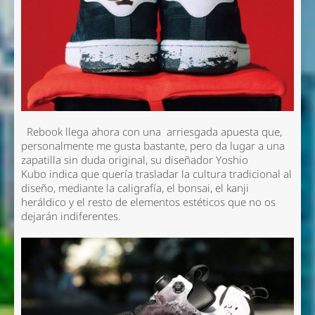
Rebook llega ahora con una arriesgada apuesta que,
personalmente me gusta bastante, pero da lugar a una
zapatilla sin duda original, su diseñador
Yoshio
Kubo
indica que quería trasladar la cultura tradicional al
diseño, mediante la caligrafía, el bonsai, el kanji
heráldico y el resto de elementos estéticos que no os
dejarán indiferentes.