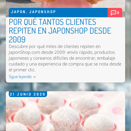
JAPON
,
JAPONSHOP
0
POR QUÉ TANTOS CLIENTES
REPITEN EN JAPONSHOP DESDE
2009
Descubre por qué miles de clientes repiten en
JaponShop.com desde 2009: envío rápido, productos
japoneses y coreanos difíciles de encontrar, embalaje
cuidado y una experiencia de compra que se nota desde
el primer clic.
Sigue leyendo →
21
JUNIO
2026