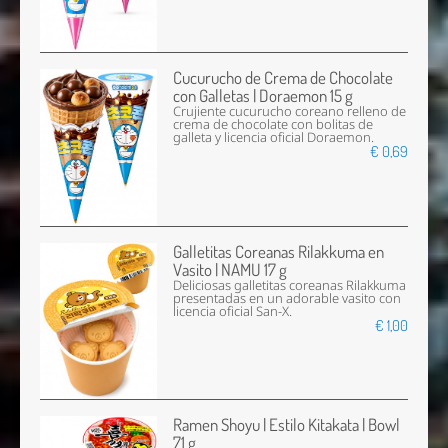
Cucurucho de Crema de Chocolate
con Galletas | Doraemon 15 g
Crujiente cucurucho coreano relleno de
crema de chocolate con bolitas de
galleta y licencia oficial Doraemon.
€ 0,69
Galletitas Coreanas Rilakkuma en
Vasito | NAMU 17 g
Deliciosas galletitas coreanas Rilakkuma
presentadas en un adorable vasito con
licencia oficial San-X.
€ 1,00
Ramen Shoyu | Estilo Kitakata | Bowl
71 g