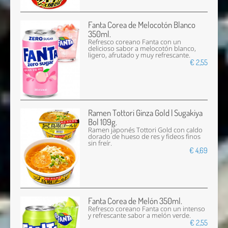
Fanta Corea de Melocotón Blanco
350ml.
Refresco coreano Fanta con un
delicioso sabor a melocotón blanco,
ligero, afrutado y muy refrescante.
€ 2,55
Ramen Tottori Ginza Gold | Sugakiya
Bol 109g.
Ramen japonés Tottori Gold con caldo
dorado de hueso de res y fideos finos
sin freír.
€ 4,69
Fanta Corea de Melón 350ml.
Refresco coreano Fanta con un intenso
y refrescante sabor a melón verde.
€ 2,55