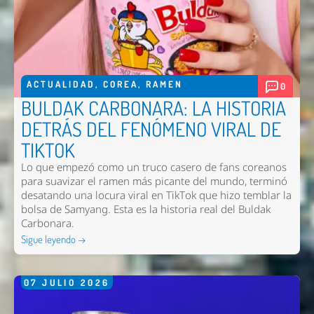
ACTUALIDAD
,
COREA
,
RAMEN
0
BULDAK CARBONARA: LA HISTORIA
DETRÁS DEL FENÓMENO VIRAL DE
TIKTOK
Lo que empezó como un truco casero de fans coreanos
para suavizar el ramen más picante del mundo, terminó
desatando una locura viral en TikTok que hizo temblar la
bolsa de Samyang. Esta es la historia real del Buldak
Carbonara.
Sigue leyendo →
07
JULIO
2026