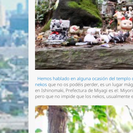
Hemos hablado en alguna ocasión del templo d
nekos
que no os podéis perder, es un lugar mág
en Ishinomaki, Prefectura de Miyagi es el:
Miyor
pero que no impide que los nekos, usualmente e