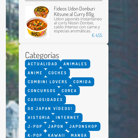
Fideos Udon Donburi
Kitsune al Curry 89g.
Udon japonés instantáneo
al curry Nissin Donbei,
caldo intenso con carne y
especias aromáticas.
€ 4,55
Categorías
Enviar
ACTUALIDAD
ANIMALES
ANIME
COCHES
COMBINI LOVERS
COMIDA
CONCURSOS
COREA
CURIOSIDADES
GO JAPAN VÍDEOS!
HISTORIA
INTERNET
J-POP
JAPON
JAPONSHOP
K-POP
KAWAII
MANGA