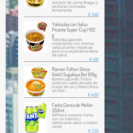
extracto de carne Wagyu y
verduras cocinadas
lentamente.
€ 3,40
Yakisoba con Salsa
Picante Super Cup | 102
g
Yakisoba japonés
instantáneo con intensa
salsa picante y especias
para una experiencia llena
de sabor.
€ 4,19
Ramen Tottori Ginza
Gold | Sugakiya Bol 109g.
Ramen japonés Tottori
Gold con caldo dorado de
hueso de res y fideos finos
sin freír.
€ 4,69
Fanta Corea de Melón
350ml.
Refresco coreano Fanta
con un intenso y
refrescante sabor a melón
verde.
€ 2,55