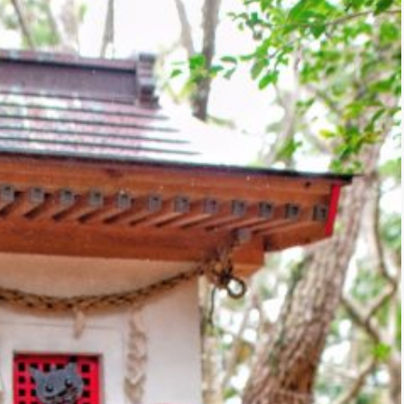
*
rio *