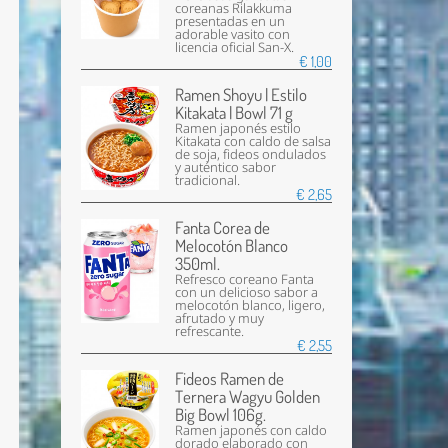
coreanas Rilakkuma
presentadas en un
adorable vasito con
licencia oficial San-X.
€ 1,00
Ramen Shoyu | Estilo
Kitakata | Bowl 71 g
Ramen japonés estilo
Kitakata con caldo de salsa
de soja, fideos ondulados
y auténtico sabor
tradicional.
€ 2,65
Fanta Corea de
Melocotón Blanco
350ml.
Refresco coreano Fanta
con un delicioso sabor a
melocotón blanco, ligero,
afrutado y muy
refrescante.
€ 2,55
Fideos Ramen de
Ternera Wagyu Golden
Big Bowl 106g.
Ramen japonés con caldo
dorado elaborado con