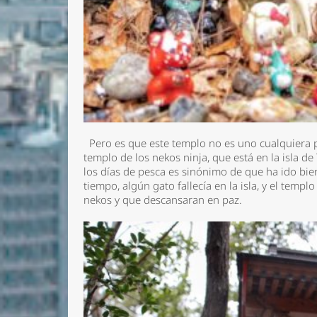
Pero es que este templo no es uno cualquiera pa
templo de los nekos ninja, que está en la isla de
los días de pesca es sinónimo de que ha ido bien
tiempo, algún gato fallecía en la isla, y el temp
nekos y que descansaran en paz.