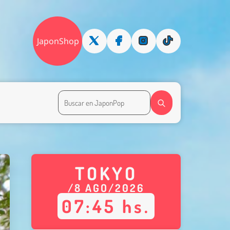
JaponShop
TOKYO
/
8
AGO
/
2026
07
:
46
hs.