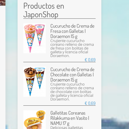
Productos en
JaponShop
Cucurucho de Crema de
Fresa con Galletas |
Doraemon 15 g
Crujiente cucurucho
coreano relleno de crema
de fresa con bolitas de
galleta y licencia oficial
Doraemon.
€ 0,69
Cucurucho de Crema de
Chocolate con Galletas |
Doraemon 15 g
Crujiente cucurucho
coreano relleno de crema
de chocolate con bolitas
de galleta y licencia oficial
Doraemon.
€ 0,69
Galletitas Coreanas
Rilakkuma en Vasito |
NAMU 17 g
Deliciosas galletitas