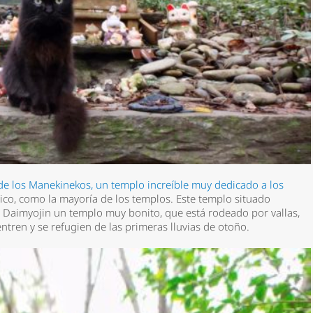
e los Manekinekos, un templo increíble muy dedicado a los
ico, como la mayoría de los templos. Este templo situado
i Daimyojin
un templo muy bonito, que está rodeado por vallas,
ntren y se refugien de las primeras lluvias de otoño.