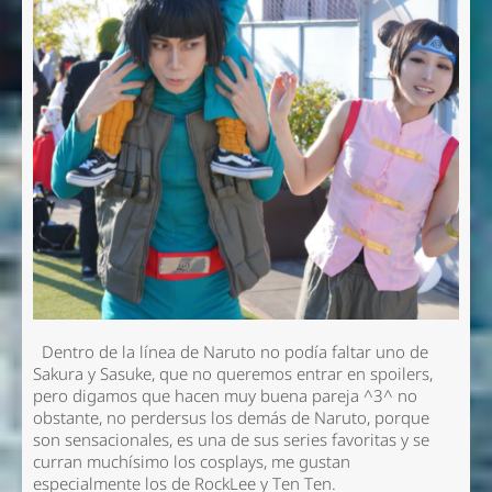
Dentro de la línea de Naruto no podía faltar uno de
Sakura y Sasuke, que no queremos entrar en spoilers,
pero digamos que hacen muy buena pareja ^3^ no
obstante, no perdersus los demás de Naruto, porque
son sensacionales, es una de sus series favoritas y se
curran muchísimo los cosplays, me gustan
especialmente los de RockLee y Ten Ten.