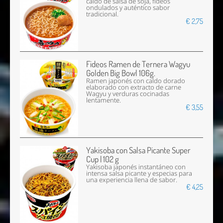
caldo de salsa de soja, fideos
ondulados y auténtico sabor
tradicional.
€ 2,75
Fideos Ramen de Ternera Wagyu
Golden Big Bowl 106g.
Ramen japonés con caldo dorado
elaborado con extracto de carne
Wagyu y verduras cocinadas
lentamente.
€ 3,55
Yakisoba con Salsa Picante Super
Cup | 102 g
Yakisoba japonés instantáneo con
intensa salsa picante y especias para
una experiencia llena de sabor.
€ 4,25