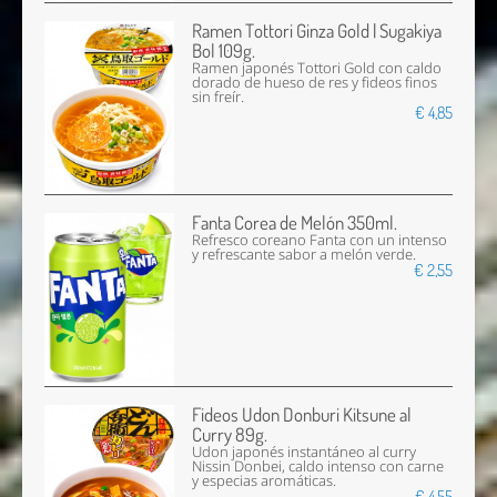
Ramen Tottori Ginza Gold | Sugakiya
Bol 109g.
Ramen japonés Tottori Gold con caldo
dorado de hueso de res y fideos finos
sin freír.
€ 4,85
Fanta Corea de Melón 350ml.
Refresco coreano Fanta con un intenso
y refrescante sabor a melón verde.
€ 2,55
Fideos Udon Donburi Kitsune al
Curry 89g.
Udon japonés instantáneo al curry
Nissin Donbei, caldo intenso con carne
y especias aromáticas.
€ 4,55