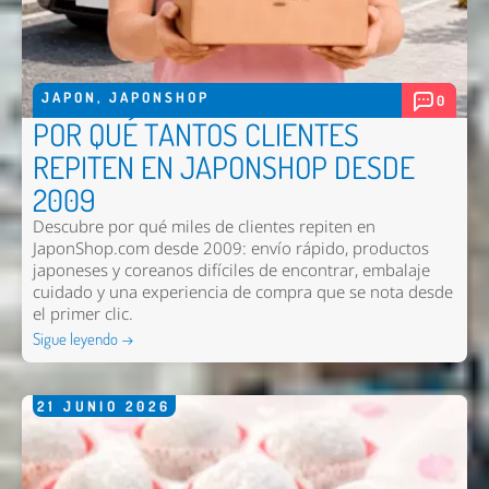
JAPON
,
JAPONSHOP
0
POR QUÉ TANTOS CLIENTES
Enviar
REPITEN EN JAPONSHOP DESDE
2009
Descubre por qué miles de clientes repiten en
JaponShop.com desde 2009: envío rápido, productos
japoneses y coreanos difíciles de encontrar, embalaje
cuidado y una experiencia de compra que se nota desde
el primer clic.
Sigue leyendo →
21
JUNIO
2026