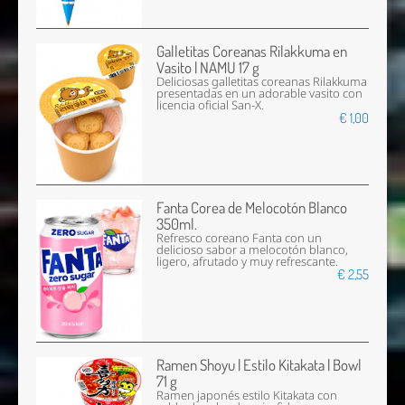
Galletitas Coreanas Rilakkuma en
Vasito | NAMU 17 g
Deliciosas galletitas coreanas Rilakkuma
presentadas en un adorable vasito con
licencia oficial San-X.
€ 1,00
Fanta Corea de Melocotón Blanco
350ml.
Refresco coreano Fanta con un
delicioso sabor a melocotón blanco,
ligero, afrutado y muy refrescante.
€ 2,55
Ramen Shoyu | Estilo Kitakata | Bowl
71 g
Ramen japonés estilo Kitakata con