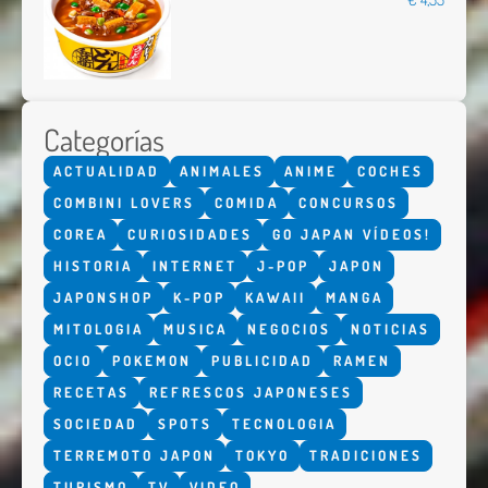
Categorías
ACTUALIDAD
ANIMALES
ANIME
COCHES
COMBINI LOVERS
COMIDA
CONCURSOS
COREA
CURIOSIDADES
GO JAPAN VÍDEOS!
HISTORIA
INTERNET
J-POP
JAPON
JAPONSHOP
K-POP
KAWAII
MANGA
MITOLOGIA
MUSICA
NEGOCIOS
NOTICIAS
OCIO
POKEMON
PUBLICIDAD
RAMEN
RECETAS
REFRESCOS JAPONESES
SOCIEDAD
SPOTS
TECNOLOGIA
TERREMOTO JAPON
TOKYO
TRADICIONES
TURISMO
TV
VIDEO