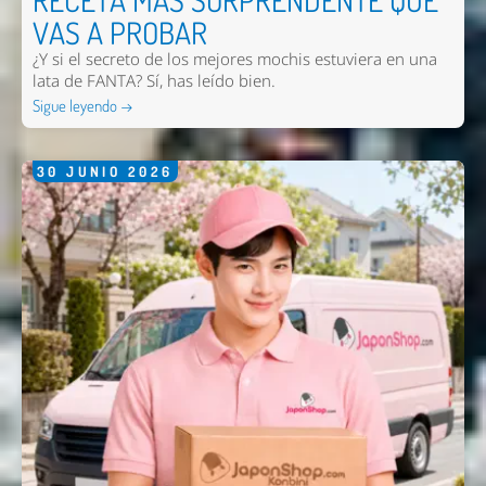
VAS A PROBAR
¿Y si el secreto de los mejores mochis estuviera en una
lata de FANTA? Sí, has leído bien.
Sigue leyendo →
30
JUNIO
2026
Nombre *
Email *
Comentario *