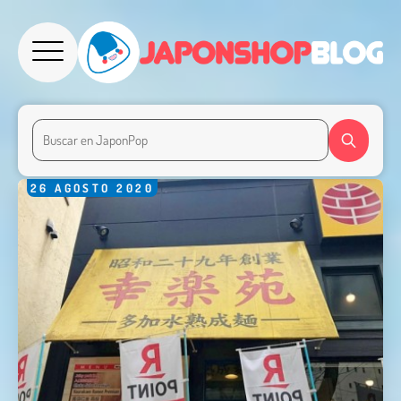
26
AGOSTO
2020