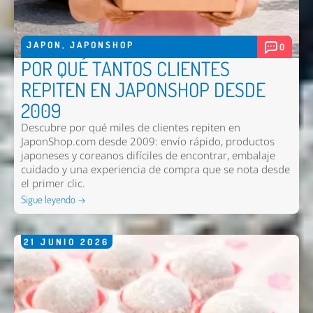
Nombre *
JAPON
,
JAPONSHOP
0
Email *
POR QUÉ TANTOS CLIENTES
Comentario *
REPITEN EN JAPONSHOP DESDE
2009
Descubre por qué miles de clientes repiten en
JaponShop.com desde 2009: envío rápido, productos
japoneses y coreanos difíciles de encontrar, embalaje
cuidado y una experiencia de compra que se nota desde
el primer clic.
Sigue leyendo →
21
JUNIO
2026
Enviar