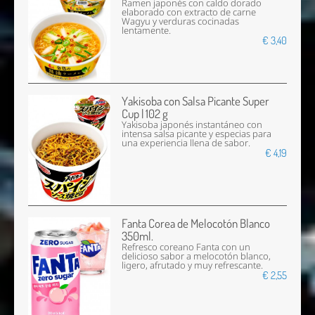
Ramen japonés con caldo dorado
elaborado con extracto de carne
Wagyu y verduras cocinadas
lentamente.
€ 3,40
Yakisoba con Salsa Picante Super
Cup | 102 g
Yakisoba japonés instantáneo con
intensa salsa picante y especias para
una experiencia llena de sabor.
€ 4,19
Fanta Corea de Melocotón Blanco
350ml.
Refresco coreano Fanta con un
delicioso sabor a melocotón blanco,
ligero, afrutado y muy refrescante.
€ 2,55