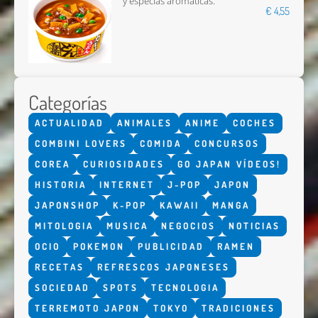
y especias aromáticas.
€ 4,55
Categorías
ACTUALIDAD
ANIMALES
ANIME
COCHES
COMBINI LOVERS
COMIDA
CONCURSOS
COREA
CURIOSIDADES
GO JAPAN VÍDEOS!
HISTORIA
INTERNET
J-POP
JAPON
JAPONSHOP
K-POP
KAWAII
MANGA
MITOLOGIA
MUSICA
NEGOCIOS
NOTICIAS
OCIO
POKEMON
PUBLICIDAD
RAMEN
RECETAS
REFRESCOS JAPONESES
SOCIEDAD
SPOTS
TECNOLOGIA
TERREMOTO JAPON
TOKYO
TRADICIONES