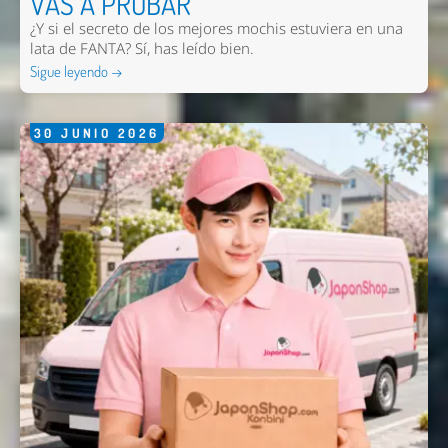
VAS A PROBAR
¿Y si el secreto de los mejores mochis estuviera en una
lata de FANTA? Sí, has leído bien.
Sigue leyendo →
30
JUNIO
2026