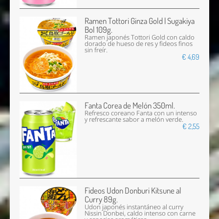
Ramen Tottori Ginza Gold | Sugakiya
Bol 109g.
Ramen japonés Tottori Gold con caldo
dorado de hueso de res y fideos finos
sin freír.
€ 4,69
Fanta Corea de Melón 350ml.
Refresco coreano Fanta con un intenso
y refrescante sabor a melón verde.
€ 2,55
Fideos Udon Donburi Kitsune al
Curry 89g.
Udon japonés instantáneo al curry
Nissin Donbei, caldo intenso con carne