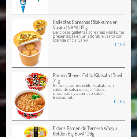
Galletitas Coreanas Rilakkuma en
Vasito | NAMU 17 g
Deliciosas galletitas coreanas Rilakkuma
presentadas en un adorable vasito con
licencia oficial San-X.
€ 1,00
Ramen Shoyu | Estilo Kitakata | Bowl
71 g
Ramen japonés estilo Kitakata con
caldo de salsa de soja, fideos
ondulados y auténtico sabor
tradicional.
€ 2,65
Fideos Ramen de Ternera Wagyu
Golden Big Bowl 106g.