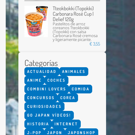
Tteokbokki (Topokki)
Carbonara Rosé Cup |
Delief 120g
Pastelitos de arroz
coreanos Tteokbokki
(Topokki) con salsa
Carbonara Rosé cremosa
y ligeramente picante.
€ 3,55
Enviar
Categorías
ACTUALIDAD
ANIMALES
ANIME
COCHES
COMBINI LOVERS
COMIDA
CONCURSOS
COREA
CURIOSIDADES
GO JAPAN VÍDEOS!
HISTORIA
INTERNET
J-POP
JAPON
JAPONSHOP