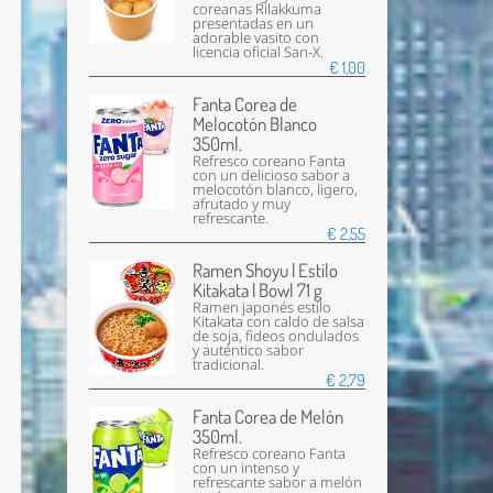
coreanas Rilakkuma
presentadas en un
adorable vasito con
licencia oficial San-X.
€ 1,00
Fanta Corea de
Melocotón Blanco
350ml.
Refresco coreano Fanta
con un delicioso sabor a
melocotón blanco, ligero,
afrutado y muy
refrescante.
€ 2,55
Ramen Shoyu | Estilo
Kitakata | Bowl 71 g
Ramen japonés estilo
Kitakata con caldo de salsa
de soja, fideos ondulados
y auténtico sabor
tradicional.
€ 2,79
Fanta Corea de Melón
350ml.
Refresco coreano Fanta
con un intenso y
refrescante sabor a melón