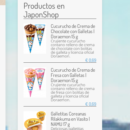
Productos en
JaponShop
Cucurucho de Crema de
Chocolate con Galletas |
Doraemon 15 g
Crujiente cucurucho
coreano relleno de crema
de chocolate con bolitas
de galleta y licencia oficial
Doraemon.
€ 0,69
Cucurucho de Crema de
Fresa con Galletas |
Doraemon 15 g
Crujiente cucurucho
coreano relleno de crema
de fresa con bolitas de
galleta y licencia oficial
Doraemon.
€ 0,69
Galletitas Coreanas
Rilakkuma en Vasito |
NAMU 17 g
Deliciosas galletitas