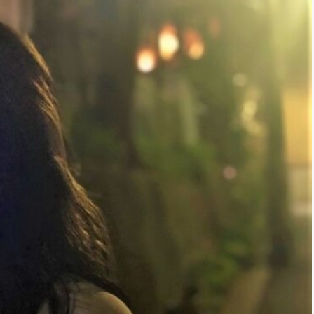
*
rio *