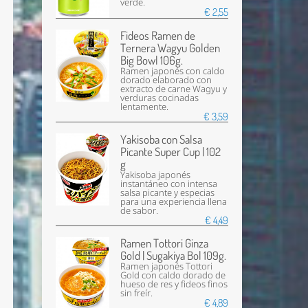
verde.
€ 2,55
Fideos Ramen de
Ternera Wagyu Golden
Big Bowl 106g.
Ramen japonés con caldo
dorado elaborado con
extracto de carne Wagyu y
verduras cocinadas
lentamente.
€ 3,59
Yakisoba con Salsa
Picante Super Cup | 102
g
Yakisoba japonés
instantáneo con intensa
salsa picante y especias
para una experiencia llena
de sabor.
€ 4,49
Ramen Tottori Ginza
Gold | Sugakiya Bol 109g.
Ramen japonés Tottori
Gold con caldo dorado de
hueso de res y fideos finos
sin freír.
€ 4,89