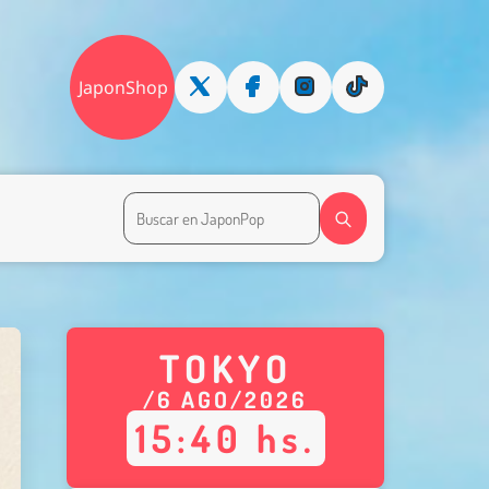
JaponShop
TOKYO
/
6
AGO
/
2026
15
:
40
hs.