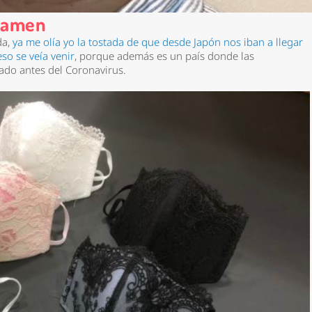
 ramen
da,
ya me olía yo la tostada de que desde Japón nos iban a llegar
eso se veía venir
, porque además es un país donde las
izado antes del Coronavirus.