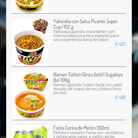
Yakisoba con Salsa Picante Super
Cup | 102 g
Yakisoba japonés instantáneo con
intensa salsa picante y especias para
una experiencia llena de sabor.
€ 4,25
Ramen Tottori Ginza Gold | Sugakiya
Bol 109g.
Ramen japonés Tottori Gold con caldo
dorado de hueso de res y fideos finos
sin freír.
€ 4,85
Fanta Corea de Melón 350ml.
Refresco coreano Fanta con un intenso
y refrescante sabor a melón verde.