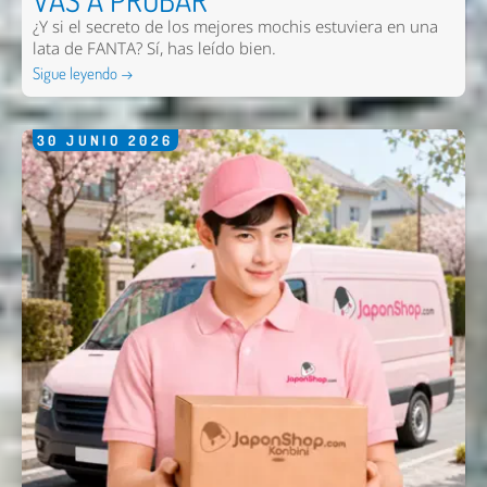
VAS A PROBAR
¿Y si el secreto de los mejores mochis estuviera en una
lata de FANTA? Sí, has leído bien.
Sigue leyendo →
30
JUNIO
2026
Enviar