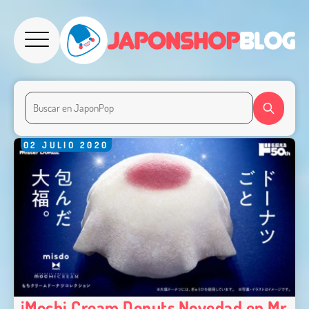
02
JULIO
2020
¡Mochi Cream Donuts Novedad en Mr