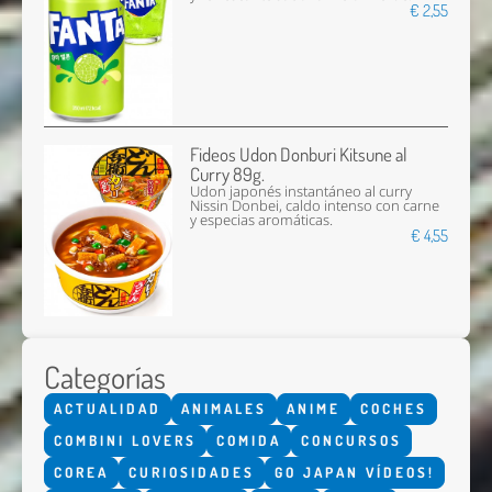
€ 2,55
Fideos Udon Donburi Kitsune al
Curry 89g.
Udon japonés instantáneo al curry
Nissin Donbei, caldo intenso con carne
y especias aromáticas.
€ 4,55
Categorías
ACTUALIDAD
ANIMALES
ANIME
COCHES
COMBINI LOVERS
COMIDA
CONCURSOS
COREA
CURIOSIDADES
GO JAPAN VÍDEOS!