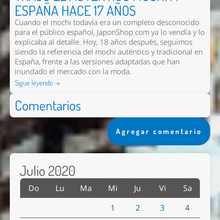
ESPAÑA HACE 17 AÑOS
Cuando el mochi todavía era un completo desconocido
para el público español, JaponShop.com ya lo vendía y lo
explicaba al detalle. Hoy, 18 años después, seguimos
siendo la referencia del mochi auténtico y tradicional en
España, frente a las versiones adaptadas que han
inundado el mercado con la moda.
Sigue leyendo →
Comentarios
Agregar comentario
Julio 2020
Do
Lu
Ma
Mi
Ju
Vi
Sa
1
2
3
4