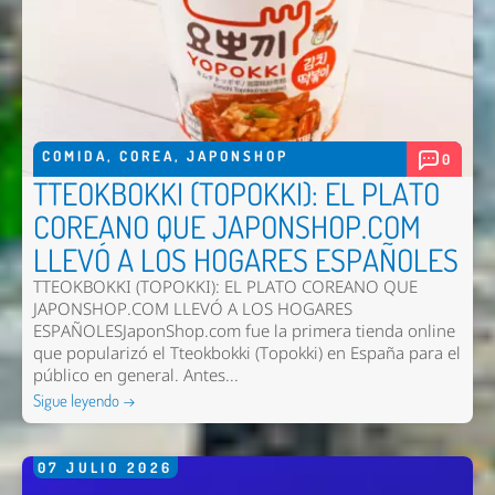
COMIDA
,
COREA
,
JAPONSHOP
0
TTEOKBOKKI (TOPOKKI): EL PLATO
COREANO QUE JAPONSHOP.COM
LLEVÓ A LOS HOGARES ESPAÑOLES
TTEOKBOKKI (TOPOKKI): EL PLATO COREANO QUE
JAPONSHOP.COM LLEVÓ A LOS HOGARES
ESPAÑOLESJaponShop.com fue la primera tienda online
que popularizó el Tteokbokki (Topokki) en España para el
público en general. Antes...
Sigue leyendo →
07
JULIO
2026