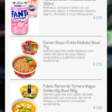
350ml.
Refresco coreano Fanta con un
delicioso sabor a melocotón blanco,
ligero, afrutado y muy refrescante.
€ 2,55
Ramen Shoyu | Estilo Kitakata | Bowl
71 g
Ramen japonés estilo Kitakata con
caldo de salsa de soja, fideos
ondulados y auténtico sabor
tradicional.
€ 2,75
Fideos Ramen de Ternera Wagyu
Golden Big Bowl 106g.
Ramen japonés con caldo dorado
elaborado con extracto de carne
Wagyu y verduras cocinadas
lentamente.
€ 3,55