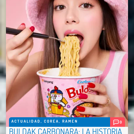
Nombre *
Email *
Comentario *
ACTUALIDAD
,
COREA
,
RAMEN
0
BULDAK CARBONARA: LA HISTORIA