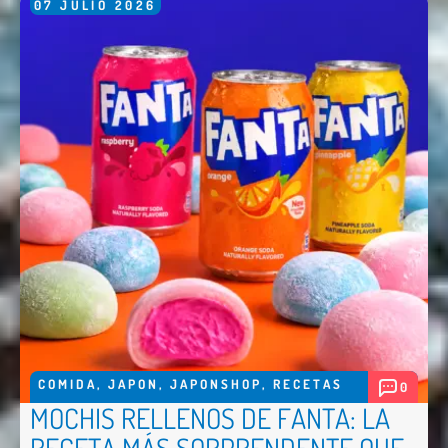
07
JULIO
2026
COMIDA
,
JAPON
,
JAPONSHOP
,
RECETAS
0
MOCHIS RELLENOS DE FANTA: LA