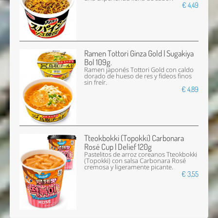
€ 4,49
Ramen Tottori Ginza Gold | Sugakiya
Bol 109g.
Ramen japonés Tottori Gold con caldo
dorado de hueso de res y fideos finos
sin freír.
€ 4,89
Tteokbokki (Topokki) Carbonara
Rosé Cup | Delief 120g
Pastelitos de arroz coreanos Tteokbokki
(Topokki) con salsa Carbonara Rosé
cremosa y ligeramente picante.
€ 3,55