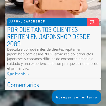
JAPON
,
JAPONSHOP
0
POR QUÉ TANTOS CLIENTES
REPITEN EN JAPONSHOP DESDE
2009
Descubre por qué miles de clientes repiten en
JaponShop.com desde 2009: envío rápido, productos
japoneses y coreanos difíciles de encontrar, embalaje
cuidado y una experiencia de compra que se nota desde
el primer clic.
Sigue leyendo →
Comentarios
Agregar comentario