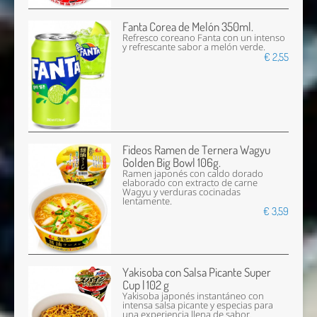
Fanta Corea de Melón 350ml.
Refresco coreano Fanta con un intenso
y refrescante sabor a melón verde.
€ 2,55
Fideos Ramen de Ternera Wagyu
Golden Big Bowl 106g.
Ramen japonés con caldo dorado
elaborado con extracto de carne
Wagyu y verduras cocinadas
lentamente.
€ 3,59
Yakisoba con Salsa Picante Super
Cup | 102 g
Yakisoba japonés instantáneo con
intensa salsa picante y especias para
una experiencia llena de sabor.