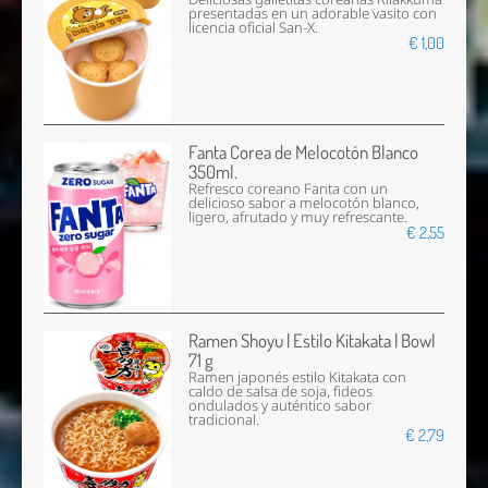
presentadas en un adorable vasito con
licencia oficial San-X.
€ 1,00
Fanta Corea de Melocotón Blanco
350ml.
Refresco coreano Fanta con un
delicioso sabor a melocotón blanco,
ligero, afrutado y muy refrescante.
€ 2,55
Ramen Shoyu | Estilo Kitakata | Bowl
71 g
Ramen japonés estilo Kitakata con
caldo de salsa de soja, fideos
ondulados y auténtico sabor
tradicional.
€ 2,79