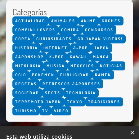
Categorías
ACTUALIDAD
ANIMALES
ANIME
COCHES
COMBINI LOVERS
COMIDA
CONCURSOS
COREA
CURIOSIDADES
GO JAPAN VÍDEOS!
HISTORIA
INTERNET
J-POP
JAPON
JAPONSHOP
K-POP
KAWAII
MANGA
MITOLOGIA
MUSICA
NEGOCIOS
NOTICIAS
OCIO
POKEMON
PUBLICIDAD
RAMEN
RECETAS
REFRESCOS JAPONESES
SOCIEDAD
SPOTS
TECNOLOGIA
TERREMOTO JAPON
TOKYO
TRADICIONES
TURISMO
TV
VIDEO
×
Esta web utiliza cookies