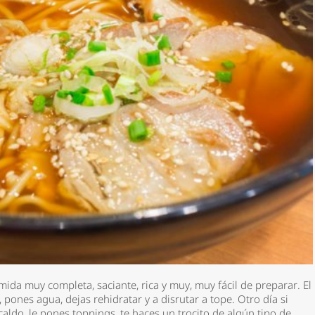
da muy completa, saciante, rica y muy, muy fácil de preparar. El
 pones agua, dejas rehidratar y a disrutar a tope. Otro día si
caldo, le pones toppings, te haces un trocito de algún tipo de