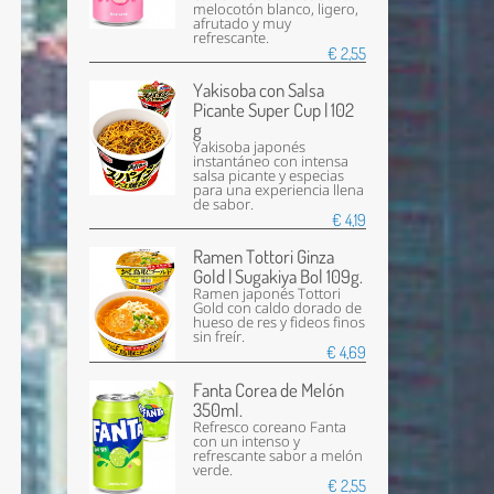
melocotón blanco, ligero,
afrutado y muy
refrescante.
€ 2,55
Yakisoba con Salsa
Picante Super Cup | 102
g
Yakisoba japonés
instantáneo con intensa
salsa picante y especias
para una experiencia llena
de sabor.
€ 4,19
Ramen Tottori Ginza
Gold | Sugakiya Bol 109g.
Ramen japonés Tottori
Gold con caldo dorado de
hueso de res y fideos finos
sin freír.
€ 4,69
Fanta Corea de Melón
350ml.
Refresco coreano Fanta
con un intenso y
refrescante sabor a melón
verde.
€ 2,55