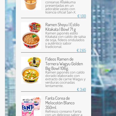
coreanas Rilakkuma
presentadas en un
adorable vasito con
licencia oficial San-X.
€ 1,00
Ramen Shoyu | Estilo
Kitakata | Bowl 71 g
Ramen japonés estilo
Kitakata con caldo de salsa
de soja, fideos ondulados
y auténtico sabor
tradicional.
€ 2,65
Fideos Ramen de
Ternera Wagyu Golden
Big Bowl 106g.
Ramen japonés con caldo
dorado elaborado con
extracto de carne Wagyu y
verduras cocinadas
lentamente.
€ 3,40
Fanta Corea de
Melocotón Blanco
350ml.
Refresco coreano Fanta
con un delicioso sabor a