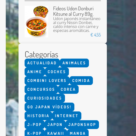
Fideos Udon Donburi
Kitsune al Curry 89g.
Udon japonés instantáneo
al curry Nissin Donbei,
caldo intenso con carne y
especias aromáticas.
€ 4,55
Categorías
Enviar
ACTUALIDAD
ANIMALES
ANIME
COCHES
COMBINI LOVERS
COMIDA
CONCURSOS
COREA
CURIOSIDADES
GO JAPAN VÍDEOS!
HISTORIA
INTERNET
J-POP
JAPON
JAPONSHOP
K-POP
KAWAII
MANGA