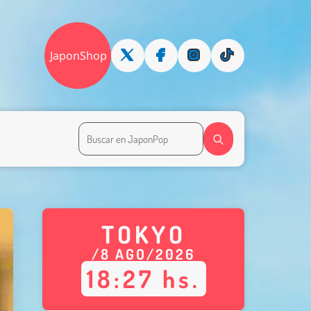
JaponShop
TOKYO
/
8
AGO
/
2026
18
:
27
hs.