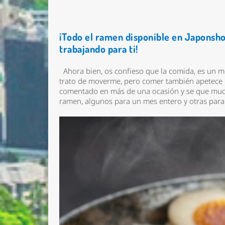
¡Todo el ramen disponible en Japons
trabajando para ti!
Ahora bien, os confieso que la comida, es un m
trato de moverme, pero comer también apetece 
comentado en más de una ocasión y se que muc
ramen, algunos para un mes entero y otras pa
Nombre 
Email *
Comenta