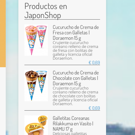
Productos en
JaponShop
Cucurucho de Crema de
Fresa con Galletas |
Doraemon 15 g
Crujiente cucurucho
coreano relleno de crema
de fresa con bolitas de
galleta y licencia oficial
Doraemon.
€ 0,69
Cucurucho de Crema de
Chocolate con Galletas |
Doraemon 15 g
Crujiente cucurucho
coreano relleno de crema
de chocolate con bolitas
de galleta y licencia oficial
Doraemon.
€ 0,69
Galletitas Coreanas
Rilakkuma en Vasito |
NAMU 17 g
Deliciosas galletitas