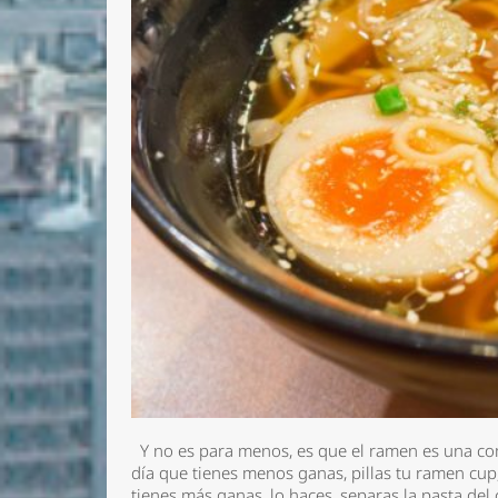
Y no es para menos, es que el ramen es una comi
día que tienes menos ganas, pillas tu ramen cup,
tienes más ganas, lo haces, separas la pasta del 