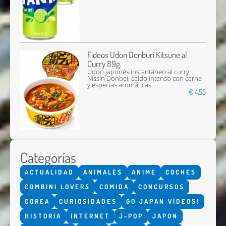
Fideos Udon Donburi Kitsune al
Curry 89g.
Udon japonés instantáneo al curry
Nissin Donbei, caldo intenso con carne
y especias aromáticas.
€ 4,55
Categorías
ACTUALIDAD
ANIMALES
ANIME
COCHES
COMBINI LOVERS
COMIDA
CONCURSOS
COREA
CURIOSIDADES
GO JAPAN VÍDEOS!
HISTORIA
INTERNET
J-POP
JAPON