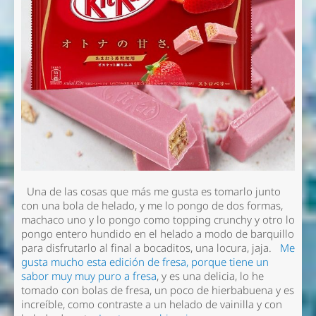
Una de las cosas que más me gusta es
tomarlo junto
con una bola de helado
, y me lo pongo de dos formas,
machaco uno y lo pongo como topping crunchy y otro lo
pongo entero hundido en el helado a modo de barquillo
para disfrutarlo al final a bocaditos, una locura, jaja.
Me
gusta mucho esta edición de fresa, porque tiene un
sabor muy
muy puro
a fresa
, y es una delicia, lo he
tomado con bolas de fresa, un poco de hierbabuena y es
increíble, como contraste a un helado de vainilla y con