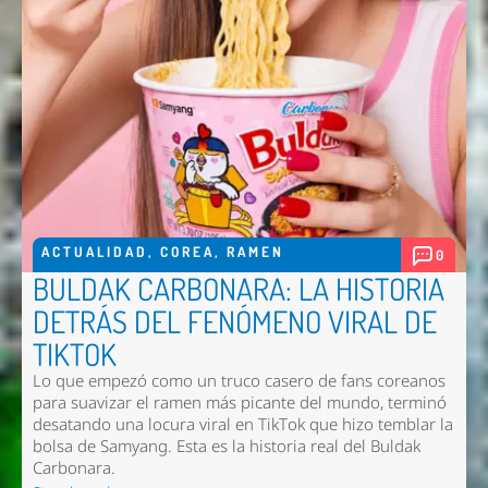
ACTUALIDAD
,
COREA
,
RAMEN
0
BULDAK CARBONARA: LA HISTORIA
DETRÁS DEL FENÓMENO VIRAL DE
TIKTOK
Lo que empezó como un truco casero de fans coreanos
para suavizar el ramen más picante del mundo, terminó
desatando una locura viral en TikTok que hizo temblar la
bolsa de Samyang. Esta es la historia real del Buldak
Carbonara.