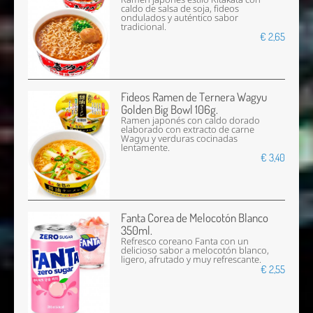
caldo de salsa de soja, fideos
ondulados y auténtico sabor
tradicional.
€ 2,65
Fideos Ramen de Ternera Wagyu
Golden Big Bowl 106g.
Ramen japonés con caldo dorado
elaborado con extracto de carne
Wagyu y verduras cocinadas
lentamente.
€ 3,40
Fanta Corea de Melocotón Blanco
350ml.
Refresco coreano Fanta con un
delicioso sabor a melocotón blanco,
ligero, afrutado y muy refrescante.
€ 2,55