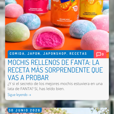
COMIDA
,
JAPON
,
JAPONSHOP
,
RECETAS
0
MOCHIS RELLENOS DE FANTA: LA
RECETA MÁS SORPRENDENTE QUE
VAS A PROBAR
¿Y si el secreto de los mejores mochis estuviera en una
lata de FANTA? Sí, has leído bien.
Sigue leyendo →
30
JUNIO
2026