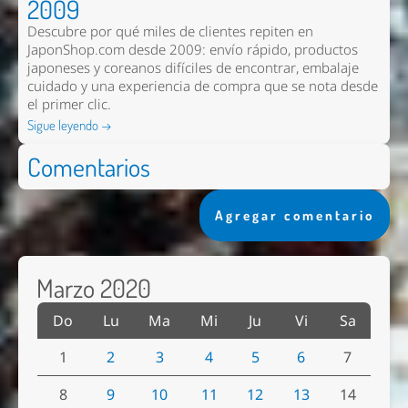
2009
Descubre por qué miles de clientes repiten en
JaponShop.com desde 2009: envío rápido, productos
japoneses y coreanos difíciles de encontrar, embalaje
cuidado y una experiencia de compra que se nota desde
el primer clic.
Sigue leyendo →
Comentarios
Agregar comentario
Marzo 2020
Do
Lu
Ma
Mi
Ju
Vi
Sa
1
2
3
4
5
6
7
8
9
10
11
12
13
14