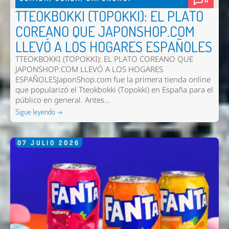
TTEOKBOKKI (TOPOKKI): EL PLATO
COREANO QUE JAPONSHOP.COM
LLEVÓ A LOS HOGARES ESPAÑOLES
TTEOKBOKKI (TOPOKKI): EL PLATO COREANO QUE
Nombre *
JAPONSHOP.COM LLEVÓ A LOS HOGARES
ESPAÑOLESJaponShop.com fue la primera tienda online
Email *
que popularizó el Tteokbokki (Topokki) en España para el
público en general. Antes...
Comentario *
Sigue leyendo →
07
JULIO
2026
Enviar