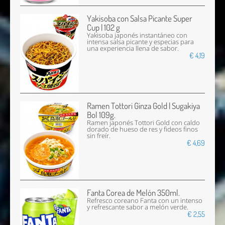
Yakisoba con Salsa Picante Super
Cup | 102 g
Yakisoba japonés instantáneo con
intensa salsa picante y especias para
una experiencia llena de sabor.
€ 4,19
Ramen Tottori Ginza Gold | Sugakiya
Bol 109g.
Ramen japonés Tottori Gold con caldo
dorado de hueso de res y fideos finos
sin freír.
€ 4,69
Fanta Corea de Melón 350ml.
Refresco coreano Fanta con un intenso
y refrescante sabor a melón verde.
€ 2,55