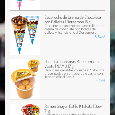
Cucurucho de Crema de Chocolate
con Galletas | Doraemon 15 g
Crujiente cucurucho coreano relleno de
crema de chocolate con bolitas de
galleta y licencia oficial Doraemon.
€ 0,69
Galletitas Coreanas Rilakkuma en
Vasito | NAMU 17 g
Deliciosas galletitas coreanas Rilakkuma
presentadas en un adorable vasito con
licencia oficial San-X.
€ 1,00
Ramen Shoyu | Estilo Kitakata | Bowl
71 g
Ramen japonés estilo Kitakata con