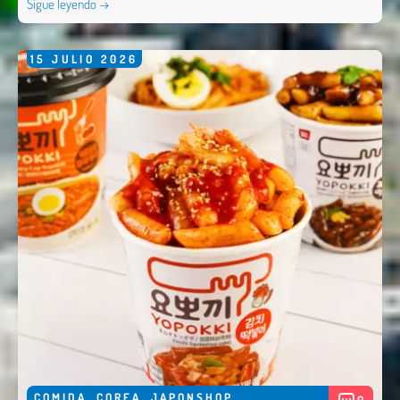
Sigue leyendo →
15
JULIO
2026
COMIDA
,
COREA
,
JAPONSHOP
0