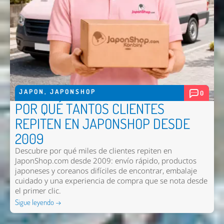
JAPON
,
JAPONSHOP
0
POR QUÉ TANTOS CLIENTES
REPITEN EN JAPONSHOP DESDE
2009
Descubre por qué miles de clientes repiten en
JaponShop.com desde 2009: envío rápido, productos
japoneses y coreanos difíciles de encontrar, embalaje
cuidado y una experiencia de compra que se nota desde
el primer clic.
Sigue leyendo →