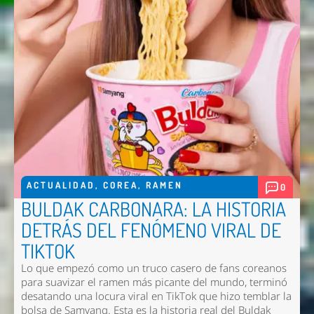
ACTUALIDAD
,
COREA
,
RAMEN
0
BULDAK CARBONARA: LA HISTORIA
DETRÁS DEL FENÓMENO VIRAL DE
TIKTOK
Lo que empezó como un truco casero de fans coreanos
para suavizar el ramen más picante del mundo, terminó
desatando una locura viral en TikTok que hizo temblar la
bolsa de Samyang. Esta es la historia real del Buldak