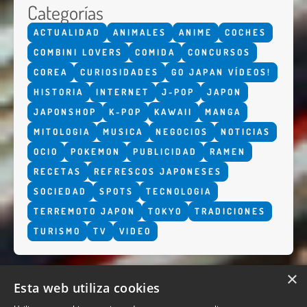
Categorías
ACTUALIDAD
ANIMALES
ANIME
COCHES
COMBINI LOVERS
COMIDA
CONCURSOS
COREA
CURIOSIDADES
GO JAPAN VÍDEOS!
HISTORIA
INTERNET
J-POP
JAPON
JAPONSHOP
K-POP
KAWAII
MANGA
MITOLOGIA
MUSICA
NEGOCIOS
NOTICIAS
OCIO
POKEMON
PUBLICIDAD
RAMEN
RECETAS
REFRESCOS JAPONESES
SOCIEDAD
SPOTS
TECNOLOGIA
TERREMOTO JAPON
TOKYO
TRADICIONES
TURISMO
TV
VIDEO
×
Esta web utiliza cookies