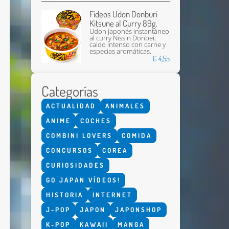
Fideos Udon Donburi
Kitsune al Curry 89g.
Udon japonés instantáneo
al curry Nissin Donbei,
caldo intenso con carne y
especias aromáticas.
€ 4,55
Categorías
Enviar
ACTUALIDAD
ANIMALES
ANIME
COCHES
COMBINI LOVERS
COMIDA
CONCURSOS
COREA
CURIOSIDADES
GO JAPAN VÍDEOS!
HISTORIA
INTERNET
J-POP
JAPON
JAPONSHOP
K-POP
KAWAII
MANGA