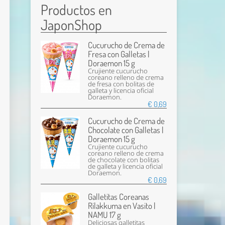
Productos en
JaponShop
Cucurucho de Crema de
Fresa con Galletas |
Doraemon 15 g
Crujiente cucurucho
coreano relleno de crema
de fresa con bolitas de
galleta y licencia oficial
Doraemon.
€ 0,69
Cucurucho de Crema de
Chocolate con Galletas |
Doraemon 15 g
Crujiente cucurucho
coreano relleno de crema
de chocolate con bolitas
de galleta y licencia oficial
Doraemon.
€ 0,69
Galletitas Coreanas
Rilakkuma en Vasito |
NAMU 17 g
Deliciosas galletitas