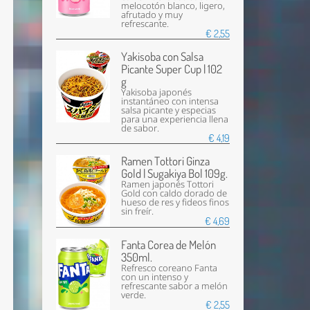
melocotón blanco, ligero,
afrutado y muy
refrescante.
€ 2,55
Yakisoba con Salsa
Picante Super Cup | 102
g
Yakisoba japonés
instantáneo con intensa
salsa picante y especias
para una experiencia llena
de sabor.
€ 4,19
Ramen Tottori Ginza
Gold | Sugakiya Bol 109g.
Ramen japonés Tottori
Gold con caldo dorado de
hueso de res y fideos finos
sin freír.
€ 4,69
Fanta Corea de Melón
350ml.
Refresco coreano Fanta
con un intenso y
refrescante sabor a melón
verde.
€ 2,55