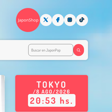
JaponShop
TOKYO
/
8
AGO
/
2026
20
:
53
hs.