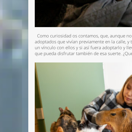
Como curiosidad os contamos, que, aunque no to
adoptados que vivían previamente en la calle, y
un vínculo con ellos y si así fuera adoptarlo y 
que pueda disfrutar también de esa suerte. ¿Q