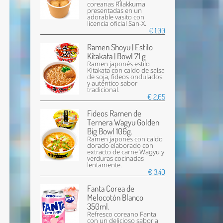
coreanas Rilakkuma
presentadas en un
adorable vasito con
licencia oficial San-X.
€ 1,00
Ramen Shoyu | Estilo
Kitakata | Bowl 71 g
Ramen japonés estilo
Kitakata con caldo de salsa
de soja, fideos ondulados
y auténtico sabor
tradicional.
€ 2,65
Fideos Ramen de
Ternera Wagyu Golden
Big Bowl 106g.
Ramen japonés con caldo
dorado elaborado con
extracto de carne Wagyu y
verduras cocinadas
lentamente.
€ 3,40
Fanta Corea de
Melocotón Blanco
350ml.
Refresco coreano Fanta
con un delicioso sabor a