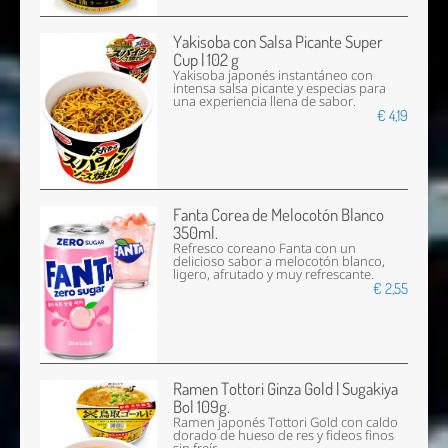
Yakisoba con Salsa Picante Super
Cup | 102 g
Yakisoba japonés instantáneo con
intensa salsa picante y especias para
una experiencia llena de sabor.
€ 4,19
Fanta Corea de Melocotón Blanco
350ml.
Refresco coreano Fanta con un
delicioso sabor a melocotón blanco,
ligero, afrutado y muy refrescante.
€ 2,55
Ramen Tottori Ginza Gold | Sugakiya
Bol 109g.
Ramen japonés Tottori Gold con caldo
dorado de hueso de res y fideos finos