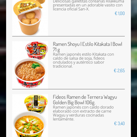
Deliciosas galletitas coreanas Rilakkuma
presentadas en un adorable vasito con
licencia oficial San-X.
€ 1,00
Ramen Shoyu | Estilo Kitakata | Bowl
71 g
Ramen japonés estilo Kitakata con
caldo de salsa de soja, fideos
ondulados y auténtico sabor
tradicional.
€ 2,65
Fideos Ramen de Ternera Wagyu
Golden Big Bowl 106g.
Ramen japonés con caldo dorado
elaborado con extracto de carne
Wagyu y verduras cocinadas
lentamente.
€ 3,40