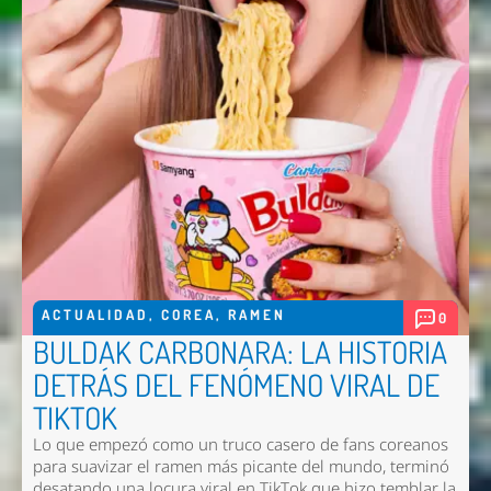
ACTUALIDAD
,
COREA
,
RAMEN
0
BULDAK CARBONARA: LA HISTORIA
DETRÁS DEL FENÓMENO VIRAL DE
TIKTOK
Lo que empezó como un truco casero de fans coreanos
para suavizar el ramen más picante del mundo, terminó
desatando una locura viral en TikTok que hizo temblar la