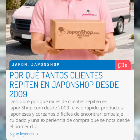
JAPON
,
JAPONSHOP
0
POR QUÉ TANTOS CLIENTES
REPITEN EN JAPONSHOP DESDE
2009
Descubre por qué miles de clientes repiten en
JaponShop.com desde 2009: envío rápido, productos
japoneses y coreanos difíciles de encontrar, embalaje
cuidado y una experiencia de compra que se nota desde
el primer clic.
Sigue leyendo →