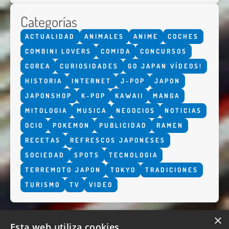
Categorías
ACTUALIDAD
ANIMALES
ANIME
COCHES
COMBINI LOVERS
COMIDA
CONCURSOS
COREA
CURIOSIDADES
GO JAPAN VÍDEOS!
HISTORIA
INTERNET
J-POP
JAPON
JAPONSHOP
K-POP
KAWAII
MANGA
MITOLOGIA
MUSICA
NEGOCIOS
NOTICIAS
OCIO
POKEMON
PUBLICIDAD
RAMEN
RECETAS
REFRESCOS JAPONESES
SOCIEDAD
SPOTS
TECNOLOGIA
TERREMOTO JAPON
TOKYO
TRADICIONES
TURISMO
TV
VIDEO
×
Esta web utiliza cookies