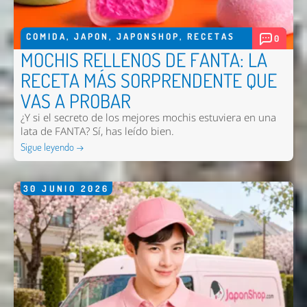
COMIDA
,
JAPON
,
JAPONSHOP
,
RECETAS
0
Enviar
MOCHIS RELLENOS DE FANTA: LA
RECETA MÁS SORPRENDENTE QUE
VAS A PROBAR
¿Y si el secreto de los mejores mochis estuviera en una
lata de FANTA? Sí, has leído bien.
Sigue leyendo →
30
JUNIO
2026