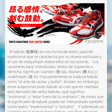
El
kabuki
(歌舞伎) es una forma de teatro japonés
tradicional que se caracteriza por su drama estilizado y
el uso de maquillajes elaborados en los actores. Los
caracteres kanji individuales, leídos de izquierda a
derecha, significan «cantar» (歌 ka), «bailar» (舞 bu), y
«habilidad» (伎 ki). Frecuentemente se traduce kabuki
como "el arte de cantar y bailar". Existen sin embargo,
otras acepciones pues kabuki se cree que en realidad
está derivada del verbo kabuku, que significa
"inclinarse", o "estar fuera de lo ordinario", de modo que
el significado de kabuki puede ser interpretado también
como teatro "experimental" o "extraño". Y sobretodo en
la forma en la que se maquillaban, con línas de rojos,