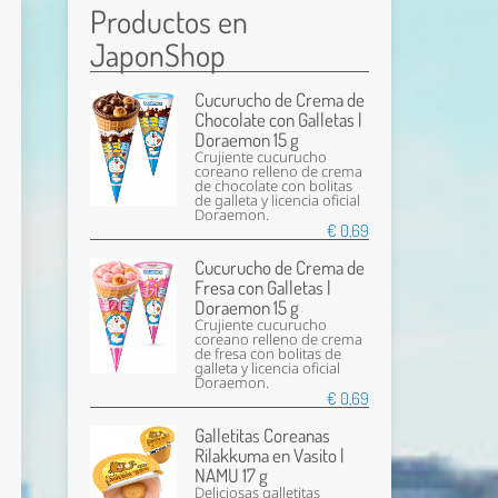
Productos en
JaponShop
Cucurucho de Crema de
Chocolate con Galletas |
Doraemon 15 g
Crujiente cucurucho
coreano relleno de crema
de chocolate con bolitas
de galleta y licencia oficial
Doraemon.
€ 0,69
Cucurucho de Crema de
Fresa con Galletas |
Doraemon 15 g
Crujiente cucurucho
coreano relleno de crema
de fresa con bolitas de
galleta y licencia oficial
Doraemon.
€ 0,69
Galletitas Coreanas
Rilakkuma en Vasito |
NAMU 17 g
Deliciosas galletitas