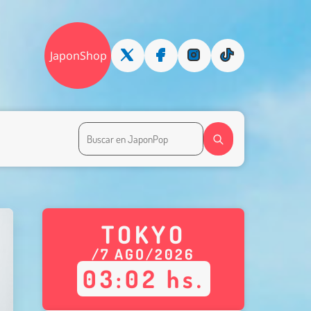
JaponShop
TOKYO
/
7
AGO
/
2026
03
:
02
hs.