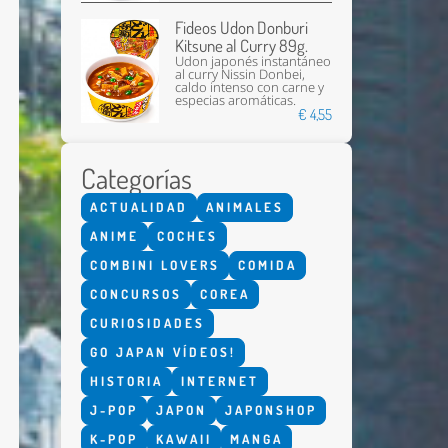
Fideos Udon Donburi
Kitsune al Curry 89g.
Udon japonés instantáneo
al curry Nissin Donbei,
caldo intenso con carne y
especias aromáticas.
€ 4,55
Categorías
Enviar
ACTUALIDAD
ANIMALES
ANIME
COCHES
COMBINI LOVERS
COMIDA
CONCURSOS
COREA
CURIOSIDADES
GO JAPAN VÍDEOS!
HISTORIA
INTERNET
J-POP
JAPON
JAPONSHOP
K-POP
KAWAII
MANGA