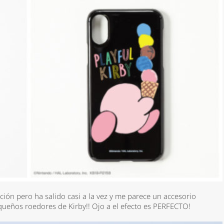
ión pero ha salido casi a la vez y me parece un accesorio
queños roedores de Kirby!! Ojo a el efecto es PERFECTO!