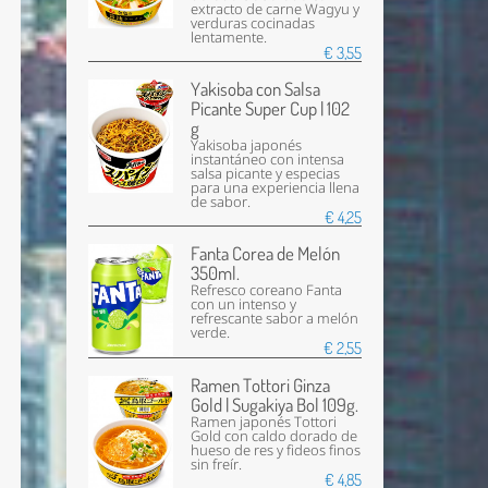
extracto de carne Wagyu y
verduras cocinadas
lentamente.
€ 3,55
Yakisoba con Salsa
Picante Super Cup | 102
g
Yakisoba japonés
instantáneo con intensa
salsa picante y especias
para una experiencia llena
de sabor.
€ 4,25
Fanta Corea de Melón
350ml.
Refresco coreano Fanta
con un intenso y
refrescante sabor a melón
verde.
€ 2,55
Ramen Tottori Ginza
Gold | Sugakiya Bol 109g.
Ramen japonés Tottori
Gold con caldo dorado de
hueso de res y fideos finos
sin freír.
€ 4,85