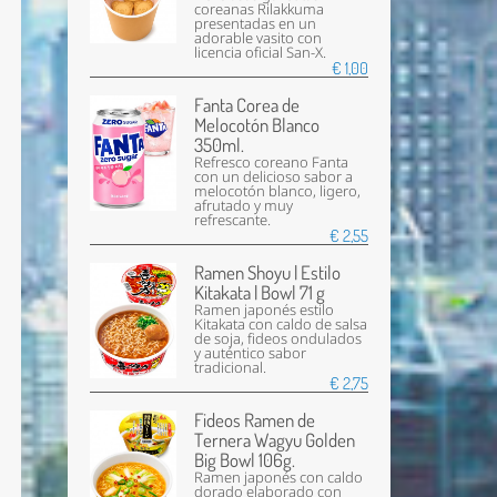
coreanas Rilakkuma
presentadas en un
adorable vasito con
licencia oficial San-X.
€ 1,00
Fanta Corea de
Melocotón Blanco
350ml.
Refresco coreano Fanta
con un delicioso sabor a
melocotón blanco, ligero,
afrutado y muy
refrescante.
€ 2,55
Ramen Shoyu | Estilo
Kitakata | Bowl 71 g
Ramen japonés estilo
Kitakata con caldo de salsa
de soja, fideos ondulados
y auténtico sabor
tradicional.
€ 2,75
Fideos Ramen de
Ternera Wagyu Golden
Big Bowl 106g.
Ramen japonés con caldo
dorado elaborado con