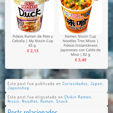
Fideos Ramen de Pato y
Ramen Nissin Cup
Cebolla | My Nissin Cup
Noodles Tres Misos |
65 g.
Fideos Instantáneos
Japoneses con Caldo de
€ 2,13
Miso | 82 g
€ 3,49
Este post fue publicado en
Curiosidades
,
Japon
,
Japonshop
Este post fue etiquetado en
Chikin Ramen
,
Nissin
,
Noodles
,
Ramen
,
Snack
Posts relacionados