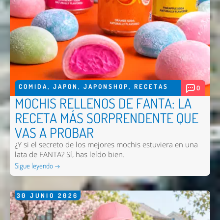
COMIDA
,
JAPON
,
JAPONSHOP
,
RECETAS
0
MOCHIS RELLENOS DE FANTA: LA
RECETA MÁS SORPRENDENTE QUE
VAS A PROBAR
¿Y si el secreto de los mejores mochis estuviera en una
lata de FANTA? Sí, has leído bien.
Sigue leyendo →
30
JUNIO
2026