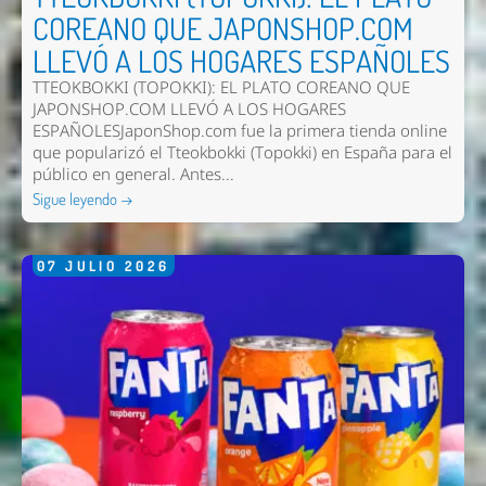
COREANO QUE JAPONSHOP.COM
LLEVÓ A LOS HOGARES ESPAÑOLES
TTEOKBOKKI (TOPOKKI): EL PLATO COREANO QUE
JAPONSHOP.COM LLEVÓ A LOS HOGARES
ESPAÑOLESJaponShop.com fue la primera tienda online
que popularizó el Tteokbokki (Topokki) en España para el
público en general. Antes...
Sigue leyendo →
07
JULIO
2026