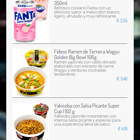
350ml.
Refresco coreano Fanta con un
delicioso sabor a melocotón blanco,
ligero, afrutado y muy refrescante.
€ 2,55
Fideos Ramen de Ternera Wagyu
Golden Big Bowl 106g.
Ramen japonés con caldo dorado
elaborado con extracto de carne
Wagyu y verduras cocinadas
lentamente.
€ 3,40
Yakisoba con Salsa Picante Super
Cup | 102 g
Yakisoba japonés instantáneo con
intensa salsa picante y especias para
una experiencia llena de sabor.
€ 4,19