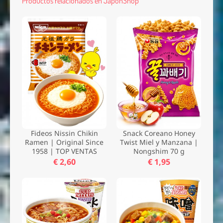
Productos relacionados en JaponShop
Fideos Nissin Chikin
Snack Coreano Honey
Ramen | Original Since
Twist Miel y Manzana |
1958 | TOP VENTAS
Nongshim 70 g
€ 2,60
€ 1,95