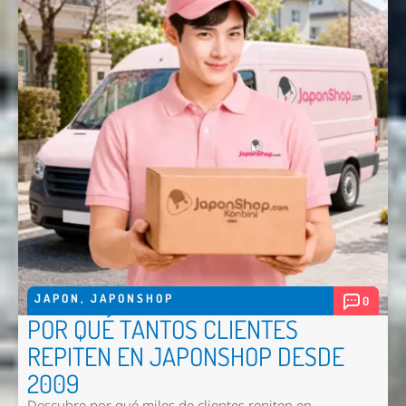
Nombre *
Email *
Comentario *
JAPON
,
JAPONSHOP
0
POR QUÉ TANTOS CLIENTES
Enviar
REPITEN EN JAPONSHOP DESDE
2009
Descubre por qué miles de clientes repiten en