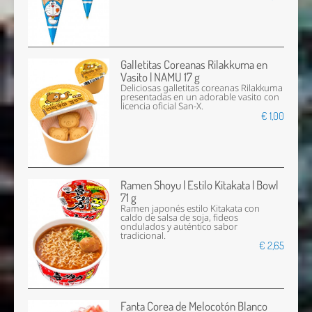
Galletitas Coreanas Rilakkuma en
Vasito | NAMU 17 g
Deliciosas galletitas coreanas Rilakkuma
presentadas en un adorable vasito con
licencia oficial San-X.
€ 1,00
Ramen Shoyu | Estilo Kitakata | Bowl
71 g
Ramen japonés estilo Kitakata con
caldo de salsa de soja, fideos
ondulados y auténtico sabor
tradicional.
€ 2,65
Fanta Corea de Melocotón Blanco