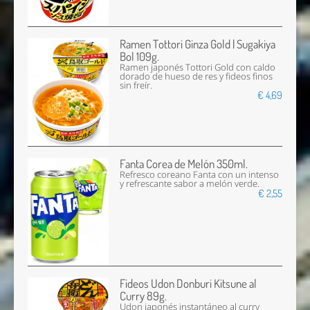
Ramen Tottori Ginza Gold | Sugakiya
Bol 109g.
Ramen japonés Tottori Gold con caldo
dorado de hueso de res y fideos finos
sin freír.
€ 4,69
Fanta Corea de Melón 350ml.
Refresco coreano Fanta con un intenso
y refrescante sabor a melón verde.
€ 2,55
Fideos Udon Donburi Kitsune al
Curry 89g.
Udon japonés instantáneo al curry