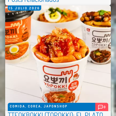
15
JULIO
2026
COMIDA
,
COREA
,
JAPONSHOP
0
TTEOKBOKKI (TOPOKKI): EL PLATO