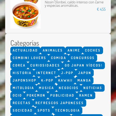
Nissin Donbei, caldo intenso con carne
y especias aromáticas.
€ 4,55
Categorías
ACTUALIDAD
ANIMALES
ANIME
COCHES
COMBINI LOVERS
COMIDA
CONCURSOS
COREA
CURIOSIDADES
GO JAPAN VÍDEOS!
HISTORIA
INTERNET
J-POP
JAPON
JAPONSHOP
K-POP
KAWAII
MANGA
MITOLOGIA
MUSICA
NEGOCIOS
NOTICIAS
OCIO
POKEMON
PUBLICIDAD
RAMEN
RECETAS
REFRESCOS JAPONESES
SOCIEDAD
SPOTS
TECNOLOGIA